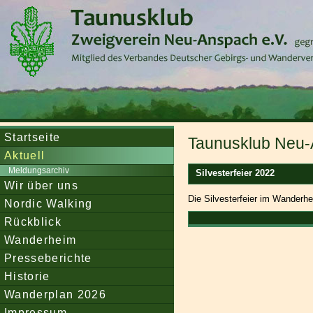
Startseite
Taunusklub Neu-
Aktuell
Meldungsarchiv
Silvesterfeier 2022
Wir über uns
Die Silvesterfeier im Wanderhe
Nordic Walking
Rückblick
Wanderheim
Presseberichte
Historie
Wanderplan 2026
Impressum