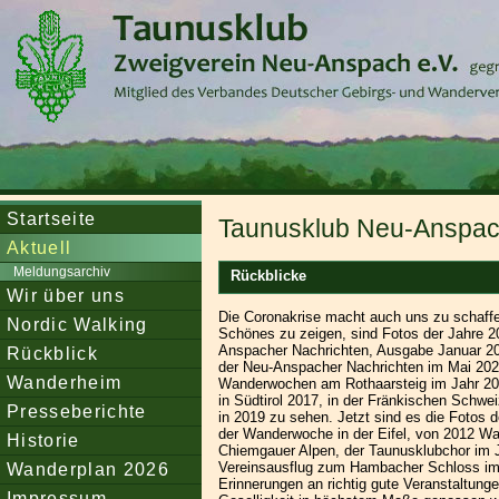
Startseite
Taunusklub Neu-Anspach
Aktuell
Meldungsarchiv
Rückblicke
Wir über uns
Die Coronakrise macht auch uns zu schaf
Nordic Walking
Schönes zu zeigen, sind Fotos der Jahre 20
Anspacher Nachrichten, Ausgabe Januar 20
Rückblick
der Neu-Anspacher Nachrichten im Mai 202
Wanderheim
Wanderwochen am Rothaarsteig im Jahr 201
in Südtirol 2017, in der Fränkischen Schw
Presseberichte
in 2019 zu sehen. Jetzt sind es die Fotos
der Wanderwoche in der Eifel, von 2012 W
Historie
Chiemgauer Alpen, der Taunusklubchor im 
Wanderplan 2026
Vereinsausflug zum Hambacher Schloss im
Erinnerungen an richtig gute Veranstaltun
Impressum