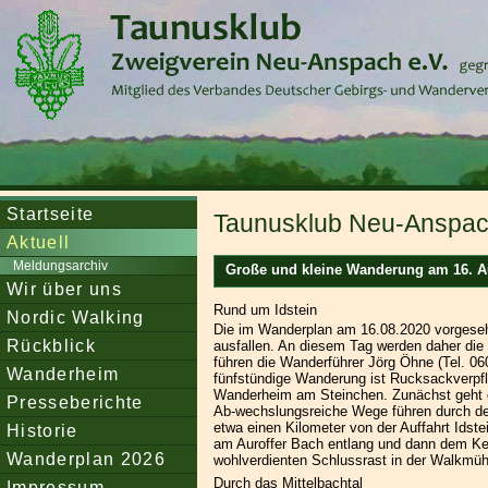
Startseite
Taunusklub Neu-Anspach
Aktuell
Meldungsarchiv
Große und kleine Wanderung am 16. A
Wir über uns
Rund um Idstein
Nordic Walking
Die im Wanderplan am 16.08.2020 vorgeseh
Rückblick
ausfallen. An diesem Tag werden daher di
führen die Wanderführer Jörg Öhne (Tel. 0
Wanderheim
fünfstündige Wanderung ist Rucksackverpfleg
Wanderheim am Steinchen. Zunächst geht di
Presseberichte
Ab-wechslungsreiche Wege führen durch den 
etwa einen Kilometer von der Auffahrt Idste
Historie
am Auroffer Bach entlang und dann dem Kes
Wanderplan 2026
wohlverdienten Schlussrast in der Walkmühl
Durch das Mittelbachtal
Impressum