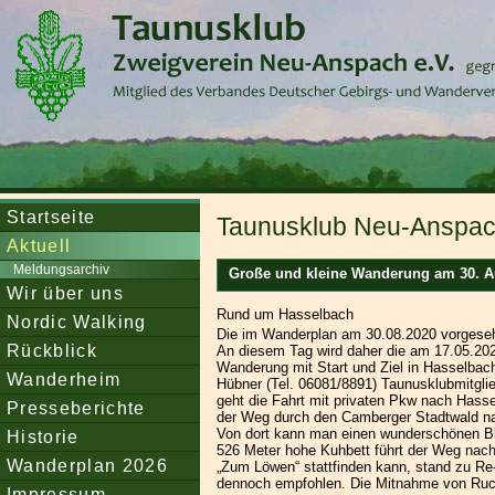
Startseite
Taunusklub Neu-Anspach
Aktuell
Meldungsarchiv
Große und kleine Wanderung am 30. A
Wir über uns
Rund um Hasselbach
Nordic Walking
Die im Wanderplan am 30.08.2020 vorgesehe
Rückblick
An diesem Tag wird daher die am 17.05.20
Wanderung mit Start und Ziel in Hasselbac
Wanderheim
Hübner (Tel. 06081/8891) Taunusklubmitglie
geht die Fahrt mit privaten Pkw nach Hasse
Presseberichte
der Weg durch den Camberger Stadtwald na
Von dort kann man einen wunderschönen B
Historie
526 Meter hohe Kuhbett führt der Weg nach
Wanderplan 2026
„Zum Löwen“ stattfinden kann, stand zu Re
dennoch empfohlen. Die Mitnahme von Rucks
Impressum