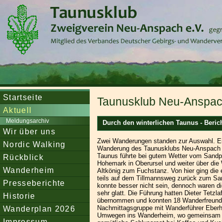
Startseite
Taunusklub Neu-Anspach
Aktuell
Meldungsarchiv
Durch den winterlichen Taunus - Beric
Wir über uns
Zwei Wanderungen standen zur Auswahl. Ei
Nordic Walking
Wanderung des Taunusklubs Neu-Anspach d
Taunus führte bei gutem Wetter vom Sandp
Rückblick
Hohemark in Oberursel und weiter über di
Wanderheim
Altkönig zum Fuchstanz. Von hier ging die 
teils auf dem Tillmannsweg zurück zum Sa
Presseberichte
konnte besser nicht sein, dennoch waren di
sehr glatt. Die Führung hatten Dieter Tetzl
Historie
übernommen und konnten 18 Wanderfreunde
Wanderplan 2026
Nachmittagsgruppe mit Wanderführer Eberha
Umwegen ins Wanderheim, wo gemeinsam mi
Impressum