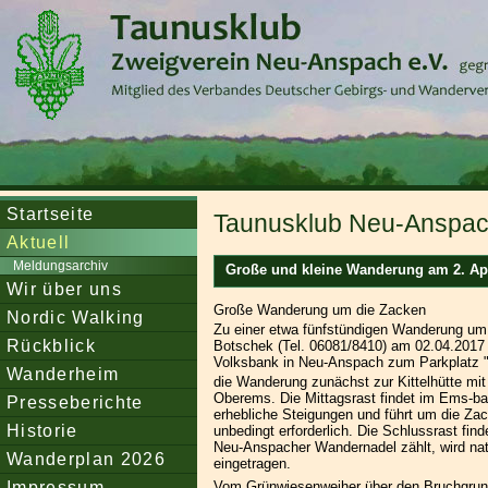
Startseite
Taunusklub Neu-Anspach
Aktuell
Meldungsarchiv
Große und kleine Wanderung am 2. Apr
Wir über uns
Große Wanderung um die Zacken
Nordic Walking
Zu einer etwa fünfstündigen Wanderung um 
Rückblick
Botschek (Tel. 06081/8410) am 02.04.2017 re
Volksbank in Neu-Anspach zum Parkplatz "W
Wanderheim
die Wanderung zunächst zur Kittelhütte mit
Oberems. Die Mittagsrast findet im Ems-bach
Presseberichte
erhebliche Steigungen und führt um die Zac
Historie
unbedingt erforderlich. Die Schlussrast f
Neu-Anspacher Wandernadel zählt, wird na
Wanderplan 2026
eingetragen.
Impressum
Vom Grünwiesenweiher über den Bruchgru