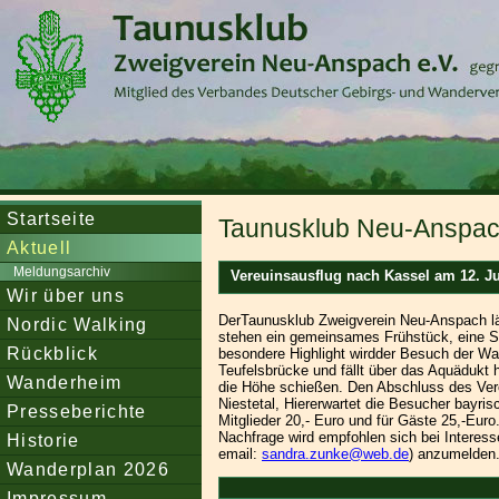
Startseite
Taunusklub Neu-Anspach
Aktuell
Meldungsarchiv
Vereuinsausflug nach Kassel am 12. J
Wir über uns
DerTaunusklub Zweigverein Neu-Anspach lä
Nordic Walking
stehen ein gemeinsames Frühstück, eine S
Rückblick
besondere Highlight wirdder Besuch der Wa
Teufelsbrücke und fällt über das Aquädukt
Wanderheim
die Höhe schießen. Den Abschluss des Vere
Niestetal, Hiererwartet die Besucher bayrisc
Presseberichte
Mitglieder 20,- Euro und für Gäste 25,-Euro
Nachfrage wird empfohlen sich bei Interes
Historie
email:
sandra.zunke@web.de
) anzumelden.
Wanderplan 2026
Impressum