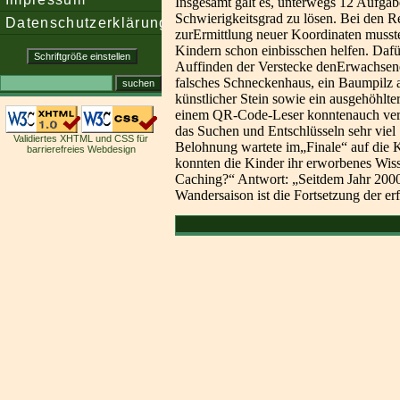
Insgesamt galt es, unterwegs 12 Aufgab
Schwierigkeitsgrad zu lösen. Bei den 
Datenschutzerklärung
zurErmittlung neuer Koordinaten muss
Kindern schon einbisschen helfen. Daf
Auffinden der Verstecke denErwachsen
falsches Schneckenhaus, ein Baumpilz 
künstlicher Stein sowie ein ausgehöhlt
einem QR-Code-Leser konntenauch versc
das Suchen und Entschlüsseln sehr vie
Validiertes XHTML und CSS für
Belohnung wartete im„Finale“ auf die 
barrierefreies Webdesign
konnten die Kinder ihr erworbenes Wiss
Caching?“ Antwort: „Seitdem Jahr 2000.“
Wandersaison ist die Fortsetzung der er