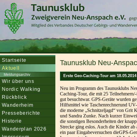
Startseite
Taunusklub Neu-Anspach
Aktuell
Meldungsarchiv
Erste Geo-Caching-Tour am 18.05.2014 e
Wir über uns
Neu im Programm des Taunusklubs Ne
Nordic Walking
Caching-Tour, die mit 25 Teilnehmern/-
Rückblick
gut besuchtwar. GPS-Geräte wurden gest
Wanderheim
Hilfsmittel wie Taschenrechnerund UV-
die moderne „Schnitzeljagd“ von Grit K
Presseberichte
und Sandra Zunke. Nach kurzer Einweis
Historie
die sonstigen Besonderheiten der knapp
Strecke ging eslos. Auch die Kinder ab
Wanderplan 2026
ein paar Eingabeversuchen dieGPS-Gerä
Impressum