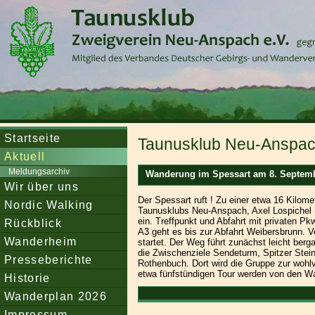
Startseite
Taunusklub Neu-Anspach
Aktuell
Meldungsarchiv
Wanderung im Spessart am 8. Septem
Wir über uns
Der Spessart ruft ! Zu einer etwa 16 Kil
Nordic Walking
Taunusklubs Neu-Anspach, Axel Lospichel (T
ein. Treffpunkt und Abfahrt mit privaten P
Rückblick
A3 geht es bis zur Abfahrt Weibersbrunn. 
Wanderheim
startet. Der Weg führt zunächst leicht ber
die Zwischenziele Sendeturm, Spitzer Stei
Presseberichte
Rothenbuch. Dort wird die Gruppe zur wohl
etwa fünfstündigen Tour werden von den Wan
Historie
Wanderplan 2026
Impressum