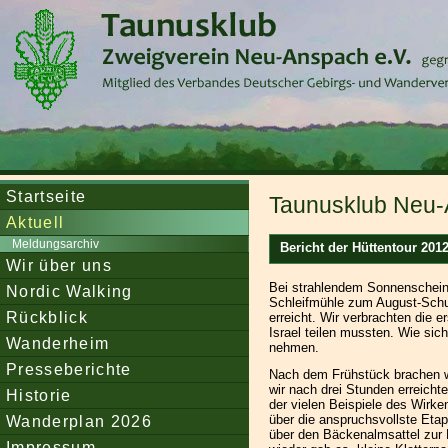
Startseite
Taunusklub Neu-
Aktuell
Meldungsarchiv
Bericht der Hüttentour 20
Wir über uns
Bei strahlendem Sonnenschein 
Nordic Walking
Schleifmühle zum August-Schu
Rückblick
erreicht. Wir verbrachten die 
Israel teilen mussten. Wie sic
Wanderheim
nehmen.
Presseberichte
Nach dem Frühstück brachen w
wir nach drei Stunden erreicht
Historie
der vielen Beispiele des Wirk
Wanderplan 2026
über die anspruchsvollste Eta
über den Bäckenalmsattel zur 
Impressum