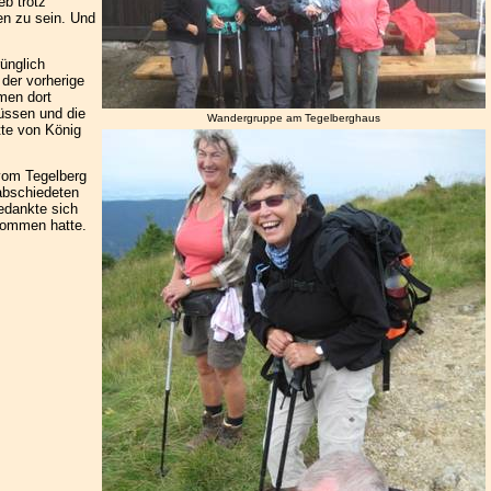
eb trotz
en zu sein. Und
ünglich
 der vorherige
men dort
üssen und die
Wandergruppe am Tegelberghaus
tte von König
vom Tegelberg
abschiedeten
edankte sich
rnommen hatte.