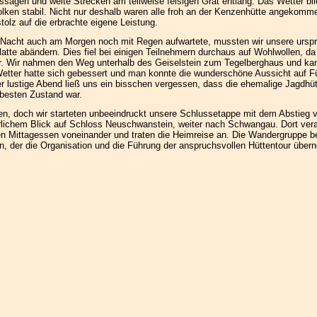
ssagen und weite Strecken am teilweise felsigen Grat entlang. Das Wetter bli
olken stabil. Nicht nur deshalb waren alle froh an der Kenzenhütte angekomm
tolz auf die erbrachte eigene Leistung.
r Nacht auch am Morgen noch mit Regen aufwartete, mussten wir unsere urspr
atte abändern. Dies fiel bei einigen Teilnehmern durchaus auf Wohlwollen, da
r. Wir nahmen den Weg unterhalb des Geiselstein zum Tegelberghaus und ka
Wetter hatte sich gebessert und man konnte die wunderschöne Aussicht auf F
r lustige Abend ließ uns ein bisschen vergessen, dass die ehemalige Jagdhü
m besten Zustand war.
en, doch wir starteten unbeeindruckt unsere Schlussetappe mit dem Abstieg 
rrlichem Blick auf Schloss Neuschwanstein, weiter nach Schwangau. Dort ver
 Mittagessen voneinander und traten die Heimreise an. Die Wandergruppe b
n, der die Organisation und die Führung der anspruchsvollen Hüttentour übe