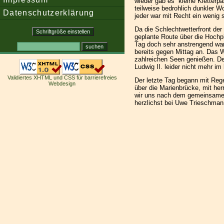
wieder gab es kleine Kletterpa
teilweise bedrohlich dunkler W
Datenschutzerklärung
jeder war mit Recht ein wenig s
Da die Schlechtwetterfront de
geplante Route über die Hochpl
Tag doch sehr anstrengend wa
bereits gegen Mittag an. Das 
zahlreichen Seen genießen. De
Ludwig II. leider nicht mehr i
Validiertes XHTML und CSS für barrierefreies
Der letzte Tag begann mit Reg
Webdesign
über die Marienbrücke, mit he
wir uns nach dem gemeinsamen
herzlichst bei Uwe Trieschman