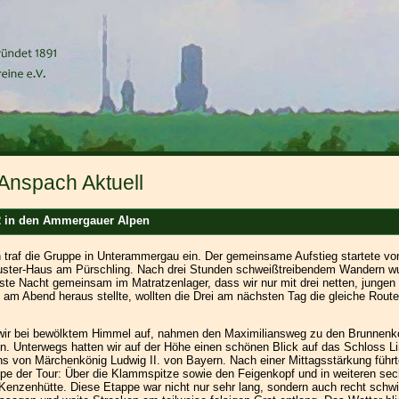
Anspach Aktuell
12 in den Ammergauer Alpen
traf die Gruppe in Unterammergau ein. Der gemeinsame Aufstieg startete vo
ster-Haus am Pürschling. Nach drei Stunden schweißtreibendem Wandern wu
erste Nacht gemeinsam im Matratzenlager, dass wir nur mit drei netten, junge
h am Abend heraus stellte, wollten die Drei am nächsten Tag die gleiche Route
ir bei bewölktem Himmel auf, nahmen den Maximiliansweg zu den Brunnenko
en. Unterwegs hatten wir auf der Höhe einen schönen Blick auf das Schloss Li
ens von Märchenkönig Ludwig II. von Bayern. Nach einer Mittagsstärkung führ
ppe der Tour: Über die Klammspitze sowie den Feigenkopf und in weiteren se
Kenzenhütte. Diese Etappe war nicht nur sehr lang, sondern auch recht schwi