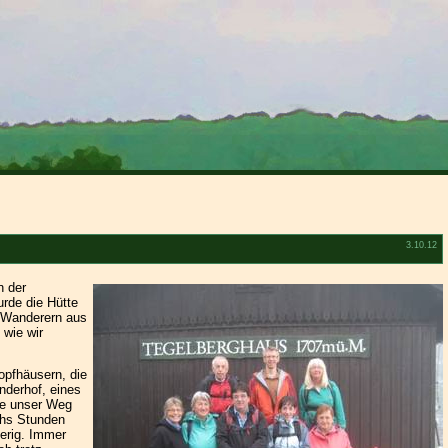
3.10.12
n der
rde die Hütte
n Wanderern aus
 wie wir
pfhäusern, die
nderhof, eines
te unser Weg
chs Stunden
erig. Immer