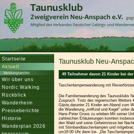
Startseite
Taunusklub Neu-Anspach
Aktuell
Meldungsarchiv
49 Teilnehmer davon 21 Kinder bei de
Wir über uns
Taschenlampenwanderung mit Revierförste
Nordic Walking
Rückblick
Die Familienwanderung des Taunusklubs N
Zuspruch. Trotz des regnerischen Wetters 
Wanderheim
Gäste,darunter 21 Kinder am Abend zum 
die Wanderung „mitKind und Kegel“ unter de
Presseberichte
Hans-Peter Groos zu erleben.Mit seiner Un
Historie
zahlreichen Erläuterungen konnten insbeso
den Wald und seine Geheimnisse bei Nacht
Wanderplan 2026
mit Stirnbandtaschenlampen und mitgebra
um18:00 Uhr dann los. „Die Taschenlampen 
Impressum