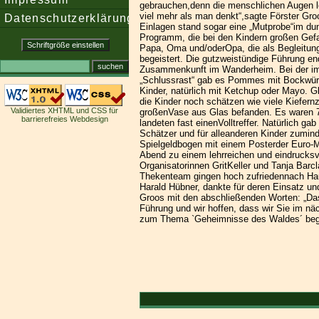
gebrauchen,denn die menschlichen Augen le
viel mehr als man denkt“,sagte Förster Gro
Datenschutzerklärung
Einlagen stand sogar eine „Mutprobe“im d
Programm, die bei den Kindern großen Gef
Papa, Oma und/oderOpa, die als Begleitun
begeistert. Die gutzweistündige Führung en
Zusammenkunft im Wanderheim. Bei der i
„Schlussrast“ gab es Pommes mit Bockwürst
Kinder, natürlich mit Ketchup oder Mayo. 
die Kinder noch schätzen wie viele Kiefernz
Validiertes XHTML und CSS für
großenVase aus Glas befanden. Es waren 7
barrierefreies Webdesign
landeten fast einenVolltreffer. Natürlich gab
Schätzer und für alleanderen Kinder zumind
Spielgeldbogen mit einem Posterder Euro-
Abend zu einem lehrreichen und eindrucksv
Organisatorinnen GritKeller und Tanja Bar
Thekenteam gingen hoch zufriedennach Hau
Harald Hübner, dankte für deren Einsatz u
Groos mit den abschließenden Worten: „Da
Führung und wir hoffen, dass wir Sie im nä
zum Thema `Geheimnisse des Waldes´ beg