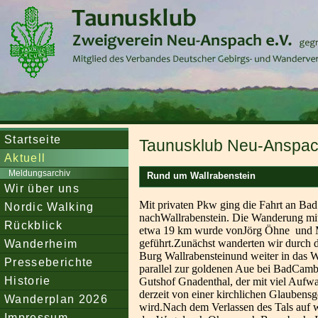
Startseite
Taunusklub Neu-Anspach
Aktuell
Meldungsarchiv
Rund um Wallrabenstein
Wir über uns
Mit privaten Pkw ging die Fahrt an Ba
Nordic Walking
nachWallrabenstein. Die Wanderung mit
Rückblick
etwa 19 km wurde vonJörg Öhne und 
Wanderheim
geführt.Zunächst wanderten wir durch d
Burg Wallrabensteinund weiter in das W
Presseberichte
parallel zur goldenen Aue bei BadCambe
Historie
Gutshof Gnadenthal, der mit viel Aufwa
derzeit von einer kirchlichen Glaubens
Wanderplan 2026
wird.Nach dem Verlassen des Tals auf we
Impressum