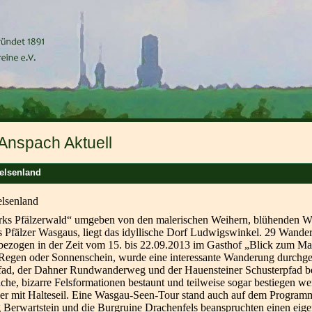
Anspach Aktuell
elsenland
Felsenland
rks Pfälzerwald“ umgeben von den malerischen Weihern, blühenden W
 Pfälzer Wasgaus, liegt das idyllische Dorf Ludwigswinkel. 29 Wande
ezogen in der Zeit vom 15. bis 22.09.2013 im Gasthof „Blick zum M
 Regen oder Sonnenschein, wurde eine interessante Wanderung durchge
fad, der Dahner Rundwanderweg und der Hauensteiner Schusterpfad b
che, bizarre Felsformationen bestaunt und teilweise sogar bestiegen w
der mit Halteseil. Eine Wasgau-Seen-Tour stand auch auf dem Program
 Berwartstein und die Burgruine Drachenfels beanspruchten einen eig