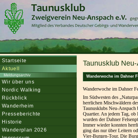
Startseite
Taunusklub Neu-
Aktuell
Meldungsarchiv
Wanderwoche im Dahner F
Wir über uns
Wanderwoche im Dahner 
Nordic Walking
Im Südwesten des „Naturpa
Rückblick
herrlichen Mischwäldern des
Wanderheim
Taunusklubs Neu-Anspach b
Presseberichte
Quartier. An jedem Tag, ob
wurden der Dahner Felsenp
Historie
Immer wieder konnten herrli
Wanderplan 2026
ging das nur über Leitern o
Vier-Burgen-Tour. Die Burg
Impressum