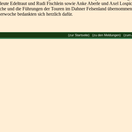
leute Edeltraut und Rudi Fischlein sowie Anke Aberle und Axel Lospic
che und die Führungen der Touren im Dahner Felsenland übernommen
erwoche bedankten sich herzlich dafür.
(
zur Startseite
) (
zu den Meldungen
) (
zum 