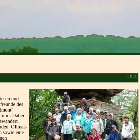
1.11.13
iesen und
rfreunde des
aimont“
führt. Dabei
ewandert.
erden. Oftmals
m sowie eine
enen