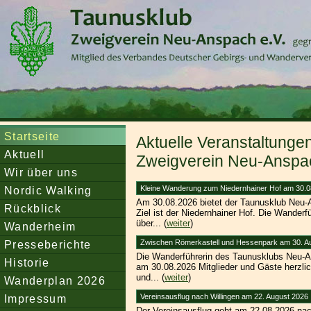
Startseite
Aktuelle Veranstaltunge
Aktuell
Zweigverein Neu-Anspac
Wir über uns
Nordic Walking
Kleine Wanderung zum Niedernhainer Hof am 30.0
Am 30.08.2026 bietet der Taunusklub Neu
Rückblick
Ziel ist der Niedernhainer Hof. Die Wanderf
über... (
weiter
)
Wanderheim
Presseberichte
Zwischen Römerkastell und Hessenpark am 30. A
Die Wanderführerin des Taunusklubs Neu-An
Historie
am 30.08.2026 Mitglieder und Gäste herzli
und... (
weiter
)
Wanderplan 2026
Impressum
Vereinsausflug nach Willingen am 22. August 2026
Der Vereinsausflug geht am 22.08.2026 nac