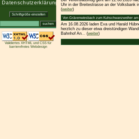
Datenschutzerklärung
Uhr in der Breitestrasse an der Volksbank 
(
weiter
)
Von Grävenwiesbach zum Kuhschwanzweiher am 
Am 16.08.2026 laden Eva und Harald Hübner
herzlich zu dieser etwa dreistündigen Wand
Bahnhof An... (
weiter
)
Validiertes XHTML und CSS für
barrierefreies Webdesign