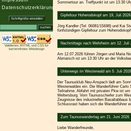
Sommertour an. Treffpunkt ist um 13:30 Uhr
Datenschutzerklärung
Gipfeltour Hoherodskopf am 19, Juli 2026
Jörg Kandler (Tel: 06081/15698) und Kai St
fünfstündigen Gipfeltour zum Hoherodskopf 
Nachmittags nach Wehrheim am 12. Juli
Validiertes XHTML und CSS für
barrierefreies Webdesign
Am 12.07.2026 führen Jörgen und Maria No
Abmarsch ist um 13:30 Uhr an der Volksban
Unterwegs im Westerwald am 5. Juli 202
Der Taunusklub Neu-Anspach lädt am Sonnta
Westerwaldes ein. Die Wanderführer Carlo S
Teilnahme. Abfahrt mit privaten Pkw ist um
Weltersburg. Vom Taunusschiefer zum West
Zeugnisse des industriellen Basaltabbaus b
Schlussrast haben sich die Wanderführer ei
Zum Taunuswandertag am 21. Juni 2026
Liebe Wanderfreunde,