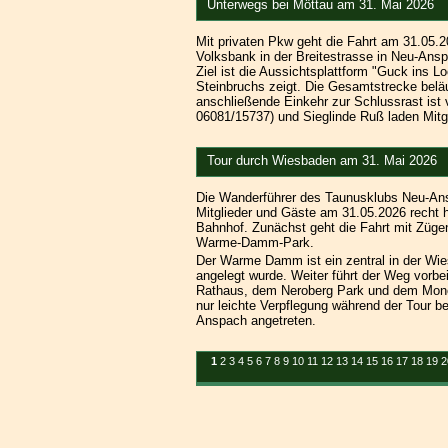
Unterwegs bei Möttau am 31. Mai 2026
Mit privaten Pkw geht die Fahrt am 31.05.2
Volksbank in der Breitestrasse in Neu-Ansp
Ziel ist die Aussichtsplattform "Guck ins 
Steinbruchs zeigt. Die Gesamtstrecke beläu
anschließende Einkehr zur Schlussrast ist 
06081/15737) und Sieglinde Ruß laden Mitgl
Tour durch Wiesbaden am 31. Mai 2026
Die Wanderführer des Taunusklubs Neu-Ans
Mitglieder und Gäste am 31.05.2026 recht h
Bahnhof. Zunächst geht die Fahrt mit Züge
Warme-Damm-Park.
Der Warme Damm ist ein zentral in der Wie
angelegt wurde. Weiter führt der Weg vorb
Rathaus, dem Neroberg Park und dem Monop
nur leichte Verpflegung während der Tour b
Anspach angetreten.
1
2
3
4
5
6
7
8
9
10
11
12
13
14
15
16
17
18
19
2