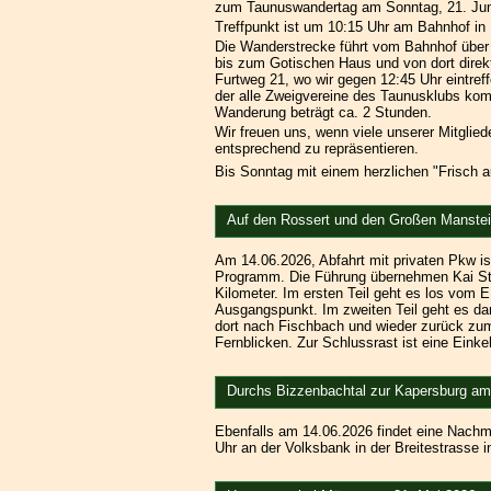
zum Taunuswandertag am Sonntag, 21. Juni 2
Treffpunkt ist um 10:15 Uhr am Bahnhof in
Die Wanderstrecke führt vom Bahnhof über 
bis zum Gotischen Haus und von dort direk
Furtweg 21, wo wir gegen 12:45 Uhr eintref
der alle Zweigvereine des Taunusklubs komm
Wanderung beträgt ca. 2 Stunden.
Wir freuen uns, wenn viele unserer Mitglie
entsprechend zu repräsentieren.
Bis Sonntag mit einem herzlichen "Frisch au
Auf den Rossert und den Großen Manstei
Am 14.06.2026, Abfahrt mit privaten Pkw i
Programm. Die Führung übernehmen Kai Stei
Kilometer. Im ersten Teil geht es los vo
Ausgangspunkt. Im zweiten Teil geht es 
dort nach Fischbach und wieder zurück zum
Fernblicken. Zur Schlussrast ist eine Einkeh
Durchs Bizzenbachtal zur Kapersburg am
Ebenfalls am 14.06.2026 findet eine Nachmi
Uhr an der Volksbank in der Breitestrasse 