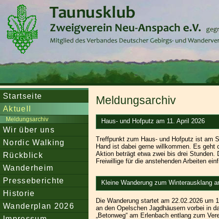
Startseite
Meldungsarchiv
Aktuell
Meldungsarchiv
Haus- und Hofputz am 11. April 2026
Wir über uns
Treffpunkt zum Haus- und Hofputz ist am
Nordic Walking
Hand ist dabei gerne willkommen. Es geht
Aktion beträgt etwa zwei bis drei Stunden
Rückblick
Freiwillige für die anstehenden Arbeiten ein
Wanderheim
Presseberichte
Kleine Wanderung zum Winterausklang a
Historie
Die Wanderung startet am 22.02.2026 um 
Wanderplan 2026
an den Opelschen Jagdhäusern vorbei in da
„Betonweg“ am Erlenbach entlang zum Verei
Impressum