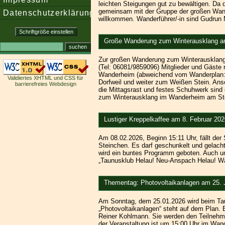
leichten Steigungen gut zu bewältigen. Da di
gemeinsam mit der Gruppe der großen Wan
Datenschutzerklärung
willkommen. Wanderführer/-in sind Gudrun 
Große Wanderung zum Winterausklang am
Zur großen Wanderung zum Winterausklang la
(Tel: 06081/9859096) Mitglieder und Gäste 
Wanderheim (abweichend vom Wanderplan: Ni
Validiertes XHTML und CSS für
Dorfweil und weiter zum Weißen Stein. Ans
barrierefreies Webdesign
die Mittagsrast und festes Schuhwerk sind 
zum Winterausklang im Wanderheim am St
Lustiger Kreppelkaffee am 8. Februar 202
Am 08.02.2026, Beginn 15:11 Uhr, fällt der
Steinchen. Es darf geschunkelt und gelach
wird ein buntes Programm geboten. Auch un
„Taunusklub Helau! Neu-Anspach Helau! Wan
Thementag: Photovoltaikanlagen am 25. 
Am Sonntag, dem 25.01.2026 wird beim Ta
„Photovoltaikanlagen“ steht auf dem Plan. 
Reiner Kohlmann. Sie werden den Teilnehme
der Veranstaltung ist um 15:00 Uhr im Wa