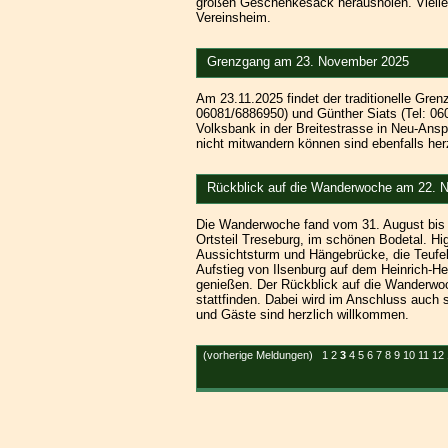
großen Geschenkesack herausholen. Viellei
Vereinsheim.
Grenzgang am 23. November 2025
Am 23.11.2025 findet der traditionelle Gre
06081/6886950) und Günther Siats (Tel: 06
Volksbank in der Breitestrasse in Neu-Ansp
nicht mitwandern können sind ebenfalls her
Rückblick auf die Wanderwoche am 22.
Die Wanderwoche fand vom 31. August bis 07
Ortsteil Treseburg, im schönen Bodetal. H
Aussichtsturm und Hängebrücke, die Teufel
Aufstieg von Ilsenburg auf dem Heinrich-
genießen. Der Rückblick auf die Wanderwo
stattfinden. Dabei wird im Anschluss auch 
und Gäste sind herzlich willkommen.
(vorherige Meldungen)
1
2
3
4
5
6
7
8
9
10
11
12