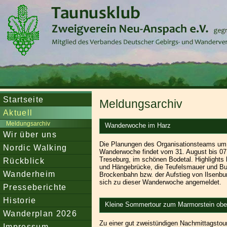
Startseite
Meldungsarchiv
Aktuell
Meldungsarchiv
Wanderwoche im Harz
Wir über uns
Die Planungen des Organisationsteams um 
Nordic Walking
Wanderwoche findet vom 31. August bis 07. S
Treseburg, im schönen Bodetal. Highlight
Rückblick
und Hängebrücke, die Teufelsmauer und Bur
Wanderheim
Brockenbahn bzw. der Aufstieg von Ilsenbu
sich zu dieser Wanderwoche angemeldet.
Presseberichte
Historie
Kleine Sommertour zum Marmorstein ober
Wanderplan 2026
Zu einer gut zweistündigen Nachmittagstou
Impressum