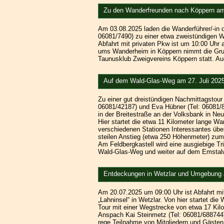
Zu den Wanderfreunden nach Köppern am
Am 03.08.2025 laden die Wanderführer/-in
06081/7490) zu einer etwa zweistündigen W
Abfahrt mit privaten Pkw ist um 10:00 Uhr 
ums Wanderheim in Köppern nimmt die Grupp
Taunusklub Zweigvereins Köppern statt. A
Auf dem Wald-Glas-Weg am 27. Juli 202
Zu einer gut dreistündigen Nachmittagstour
06081/42187) und Eva Hübner (Tel: 06081/88
in der Breitestraße an der Volksbank in Ne
Hier startet die etwa 11 Kilometer lange 
verschiedenen Stationen Interessantes über 
steilen Anstieg (etwa 250 Höhenmeter) zum 
Am Feldbergkastell wird eine ausgiebige Tr
Wald-Glas-Weg und weiter auf dem Emstalw
Entdeckungen in Wetzlar und Umgebung a
Am 20.07.2025 um 09:00 Uhr ist Abfahrt mi
„Lahninsel“ in Wetzlar. Von hier startet d
Tour mit einer Wegstrecke von etwa 17 Kil
Anspach Kai Steinmetz (Tel: 06081/688744)
rege Teilnahme von Mitgliedern und Gästen.