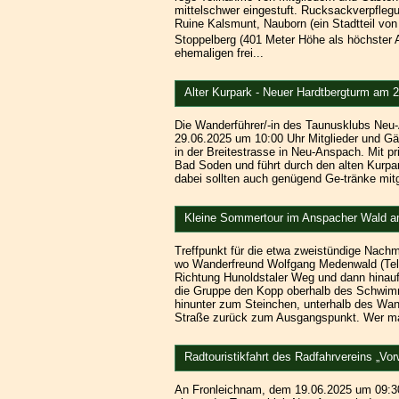
mittelschwer eingestuft. Rucksackverpflegun
Ruine Kalsmunt, Nauborn (ein Stadtteil von
Stoppelberg (401 Meter Höhe als höchster 
ehemaligen frei...
Alter Kurpark - Neuer Hardtbergturm am 2
Die Wanderführer/-in des Taunusklubs Neu-
29.06.2025 um 10:00 Uhr Mitglieder und Gä
in der Breitestrasse in Neu-Anspach. Mit p
Bad Soden und führt durch den alten Kurpar
dabei sollten auch genügend Ge-tränke mit
Kleine Sommertour im Anspacher Wald a
Treffpunkt für die etwa zweistündige Nach
wo Wanderfreund Wolfgang Medenwald (Tel: 
Richtung Hunoldstaler Weg und dann hinauf
die Gruppe den Kopp oberhalb des Schwim
hinunter zum Steinchen, unterhalb des Wan
Straße zurück zum Ausgangspunkt. Wer mag
Radtouristikfahrt des Radfahrvereins „Vo
An Fronleichnam, dem 19.06.2025 um 09:30 Uh