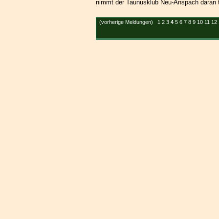
nimmt der Taunusklub Neu-Anspach daran tei
(vorherige Meldungen)
1
2
3
4
5
6
7
8
9
10
11
12