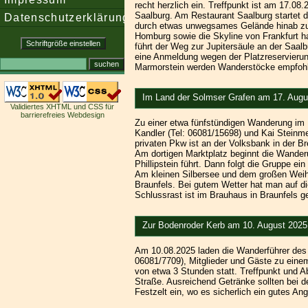
recht herzlich ein. Treffpunkt ist am 17.0
Saalburg. Am Restaurant Saalburg startet 
Datenschutzerklärung
durch etwas unwegsames Gelände hinab zu
Homburg sowie die Skyline von Frankfurt ha
führt der Weg zur Jupitersäule an der Saalb
eine Anmeldung wegen der Platzreservieru
Marmorstein werden Wanderstöcke empfoh
Im Land der Solmser Grafen am 17. Augu
Validiertes XHTML und CSS für
barrierefreies Webdesign
Zu einer etwa fünfstündigen Wanderung im
Kandler (Tel: 06081/15698) und Kai Steinmet
privaten Pkw ist an der Volksbank in der B
Am dortigen Marktplatz beginnt die Wanderu
Phillipstein führt. Dann folgt die Gruppe 
Am kleinen Silbersee und dem großen Weih
Braunfels. Bei gutem Wetter hat man auf di
Schlussrast ist im Brauhaus in Braunfels ge
Zur Bodenroder Kerb am 10. August 2025
Am 10.08.2025 laden die Wanderführer des 
06081/7709), Mitglieder und Gäste zu eine
von etwa 3 Stunden statt. Treffpunkt und A
Straße. Ausreichend Getränke sollten bei 
Festzelt ein, wo es sicherlich ein gutes A