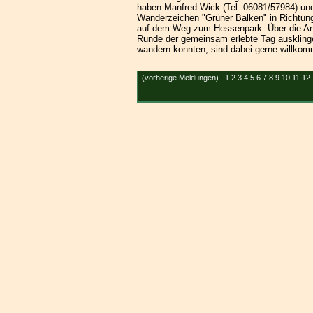
haben Manfred Wick (Tel. 06081/57984) un
Wanderzeichen "Grüner Balken" in Richtun
auf dem Weg zum Hessenpark. Über die Ans
Runde der gemeinsam erlebte Tag ausklingen
wandern konnten, sind dabei gerne willko
(vorherige Meldungen)
1
2
3
4
5
6
7
8
9
10
11
12