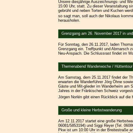
Unsere diesjährige Auszeichnungs- und We
15:00 Uhr, statt. Zu dieser Veranstaltung si
gebrüht und neben Torten und Kuchen werd
so sagt man, soll auch der Nikolaus komme
herausholen.
Grenzgang am 26. November 2017 in un
Für Sonntag, den 26.11.2017, laden Thomas
Grenzgang ein. Treffpunkt und Abmarsch zu 
Neu-Anspach. Die Schlussrast findet im W
Themenabend Wanderwoche / Hüttentour
Am Samstag, dem 25.11.2017 findet der The
erwarten die Wanderführer Jörg Öhne sowie
Gäste und Mit-glieder im Wanderheim am S
Jahres in der Fränkischen Schweiz vorgeste
Jörgen Norlén gibt einen Rückblick auf die H
Große und kleine Herbstwanderung
Am 12.11.2017 startet eine große Herbstwa
06081/5853194) und Siggi Reyer (Tel. 06086/
Pkw ist um 10:00 Uhr in der Breitestraße a