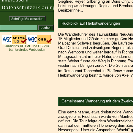
Siegfried Reyer. Silber ging an Doris Ohly.
Leistungswanderungen Regina und Bernhard
Datenschutzerklärung
Besitzerinne...
Rückblick auf Herbstwanderungen
Die Wanderführer des Taunusklubs Neu-Ans
15 Mitglieder und Gäste zu einer großen H
Maibacher Schweiz begrüßen. Die Laufstre
Validiertes XHTML und CSS für
Grad Celsius und zeitweiligem Regen stolze
barrierefreies Webdesign
nach Wernborn und weiter bergauf in Rich
Mittagsrast nicht in freier Natur, sondern
statt. Weiter führte der Weg in Richtung 
wieder nach Usingen zurück. Die Schlussr
im Restaurant Tannenhof in Pfaffenwiesbach
Herbstwanderung bestritt, wurde von Axel W
Gemeinsame Wanderung mit dem Zweigve
Eine gemeinsame, etwa dreistündige Wand
Zweigvereins Fischbach wurde von Manfre
geführt. Die Tour folgte dem Wanderzeiche
dann auf dem mittleren Höhenweg dem Zeic
Hessenpark. Über die Anspacher "Wacht" 