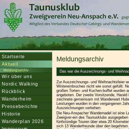
Startseite
Meldungsarchiv
Aktuell
Meldungsarchiv
Das war die Auszeichnungs- und Weihnac
Wir über uns
Zur Auszeichnungs- und Weihnachtsfeier 
Nordic Walking
Wintereinbruches nicht wie sonst gefüllt. 
großen Torten- und Kuchen-buffet wurden a
Rückblick
angeboten. Der zweite Vorsitzende, Harald
Wanderheim
zeichnete gemeinsam mit Wanderwart Hubert
Leistungen wurden in den vergangenen Jahr
Presseberichte
Auszeichnungen verliehen:
Die Neu-Anspacher Wandernadel ist eine L
Historie
Zweigver-ein des Taunusklubs ausgegeben w
Wanderplan 2026
fünfstündige Touren über etwa 20 Kilomete
sich 13 Wanderfreunde über den begehrten A
Impressum