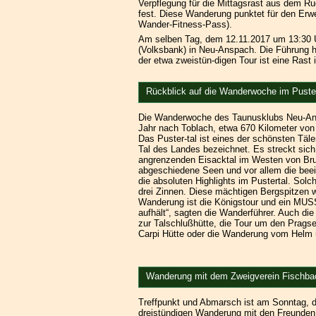
Verpflegung für die Mittagsrast aus dem Ru
fest. Diese Wanderung punktet für den Er
Wander-Fitness-Pass).
Am selben Tag, dem 12.11.2017 um 13:30 Uh
(Volksbank) in Neu-Anspach. Die Führung 
der etwa zweistün-digen Tour ist eine Ras
Rückblick auf die Wanderwoche im Puster
Die Wanderwoche des Taunusklubs Neu-Ansp
Jahr nach Toblach, etwa 670 Kilometer von
Das Puster-tal ist eines der schönsten Täle
Tal des Landes bezeichnet. Es streckt sic
angrenzenden Eisacktal im Westen von Bru
abgeschiedene Seen und vor allem die bee
die absoluten Highlights im Pustertal. Sol
drei Zinnen. Diese mächtigen Bergspitzen 
Wanderung ist die Königstour und ein MUSS
aufhält“, sagten die Wanderführer. Auch di
zur Talschlußhütte, die Tour um den Prags
Carpi Hütte oder die Wanderung vom Helm üb
Wanderung mit dem Zweigverein Fischba
Treffpunkt und Abmarsch ist am Sonntag,
dreistündigen Wanderung mit den Freunden