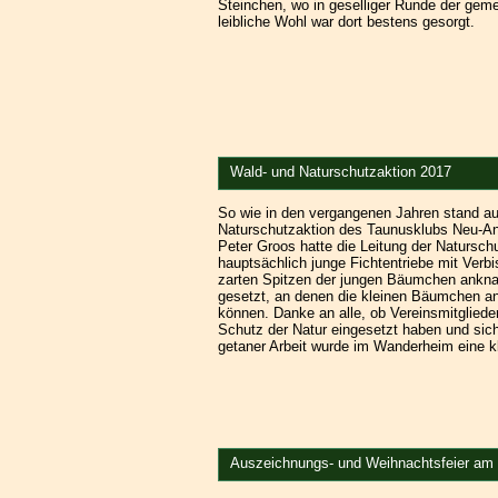
Steinchen, wo in geselliger Runde der gem
leibliche Wohl war dort bestens gesorgt.
Wald- und Naturschutzaktion 2017
So wie in den vergangenen Jahren stand au
Naturschutzaktion des Taunusklubs Neu-A
Peter Groos hatte die Leitung der Naturs
hauptsächlich junge Fichtentriebe mit Verb
zarten Spitzen der jungen Bäumchen anknab
gesetzt, an denen die kleinen Bäumchen 
können. Danke an alle, ob Vereinsmitglieder
Schutz der Natur eingesetzt haben und sic
getaner Arbeit wurde im Wanderheim eine kl
Auszeichnungs- und Weihnachtsfeier am