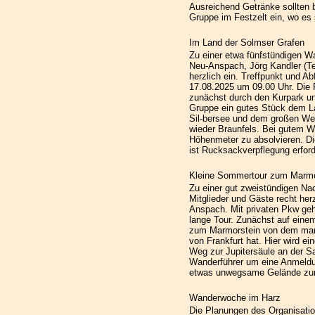
Ausreichend Getränke sollten 
Gruppe im Festzelt ein, wo es 
Im Land der Solmser Grafen
Zu einer etwa fünfstündigen W
Neu-Anspach, Jörg Kandler (Te
herzlich ein. Treffpunkt und A
17.08.2025 um 09.00 Uhr. Die 
zunächst durch den Kurpark und 
Gruppe ein gutes Stück dem L
Sil-bersee und dem großen Wei
wieder Braunfels. Bei gutem We
Höhenmeter zu absolvieren. Die
ist Rucksackverpflegung erford
Kleine Sommertour zum Marmor
Zu einer gut zweistündigen Na
Mitglieder und Gäste recht her
Anspach. Mit privaten Pkw geht
lange Tour. Zunächst auf ein
zum Marmorstein von dem man 
von Frankfurt hat. Hier wird ei
Weg zur Jupitersäule an der Sa
Wanderführer um eine Anmeldun
etwas unwegsame Gelände zum
Wanderwoche im Harz
Die Planungen des Organisatio