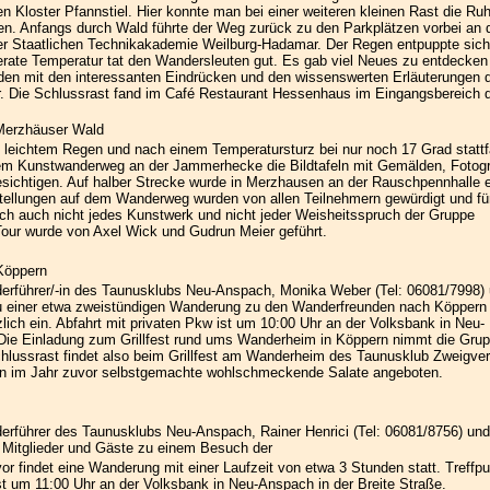
 Kloster Pfannstiel. Hier konnte man bei einer weiteren kleinen Rast die Ru
sen. Anfangs durch Wald führte der Weg zurück zu den Parkplätzen vorbei an 
er Staatlichen Technikakademie Weilburg-Hadamar. Der Regen entpuppte sich
erate Temperatur tat den Wandersleuten gut. Es gab viel Neues zu entdecken
eden mit den interessanten Eindrücken und den wissenswerten Erläuterungen 
r. Die Schlussrast fand im Café Restaurant Hessenhaus im Eingangsbereich 
Merzhäuser Wald
i leichtem Regen und nach einem Temperatursturz bei nur noch 17 Grad stattf
em Kunstwanderweg an der Jammerhecke die Bildtafeln mit Gemälden, Fotogr
sichtigen. Auf halber Strecke wurde in Merzhausen an der Rauschpennhalle 
stellungen auf dem Wanderweg wurden von allen Teilnehmern gewürdigt und fü
ch auch nicht jedes Kunstwerk und nicht jeder Weisheitsspruch der Gruppe
 Tour wurde von Axel Wick und Gudrun Meier geführt.
Köppern
erführer/-in des Taunusklubs Neu-Anspach, Monika Weber (Tel: 06081/7998)
zu einer etwa zweistündigen Wanderung zu den Wanderfreunden nach Köppern
zlich ein. Abfahrt mit privaten Pkw ist um 10:00 Uhr an der Volksbank in Neu-
 Die Einladung zum Grillfest rund ums Wanderheim in Köppern nimmt die Gru
chlussrast findet also beim Grillfest am Wanderheim des Taunusklub Zweigver
den im Jahr zuvor selbstgemachte wohlschmeckende Salate angeboten.
rführer des Taunusklubs Neu-Anspach, Rainer Henrici (Tel: 06081/8756) und
, Mitglieder und Gäste zu einem Besuch der
r findet eine Wanderung mit einer Laufzeit von etwa 3 Stunden statt. Treffp
st um 11:00 Uhr an der Volksbank in Neu-Anspach in der Breite Straße.