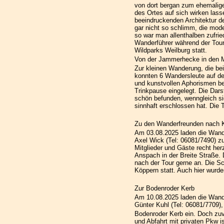
von dort bergan zum ehemaligen
des Ortes auf sich wirken las
beeindruckenden Architektur d
gar nicht so schlimm, die mod
so war man allenthalben zufri
Wanderführer während der Tou
Wildparks Weilburg statt.
Von der Jammerhecke in den 
Zur kleinen Wanderung, die be
konnten 6 Wandersleute auf d
und kunstvollen Aphorismen be
Trinkpause eingelegt. Die Dar
schön befunden, wenngleich si
sinnhaft erschlossen hat. Die
Zu den Wanderfreunden nach 
Am 03.08.2025 laden die Wand
Axel Wick (Tel: 06081/7490) 
Mitglieder und Gäste recht her
Anspach in der Breite Straße.
nach der Tour gerne an. Die S
Köppern statt. Auch hier wur
Zur Bodenroder Kerb
Am 10.08.2025 laden die Wande
Günter Kuhl (Tel: 06081/7709)
Bodenroder Kerb ein. Doch zuvo
und Abfahrt mit privaten Pkw i