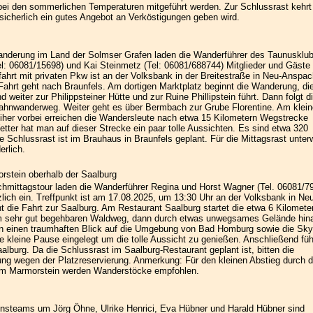
bei den sommerlichen Temperaturen mitgeführt werden. Zur Schlussrast kehrt
sicherlich ein gutes Angebot an Verköstigungen geben wird.
anderung im Land der Solmser Grafen laden die Wanderführer des Taunusklu
l: 06081/15698) und Kai Steinmetz (Tel: 06081/688744) Mitglieder und Gäste 
bfahrt mit privaten Pkw ist an der Volksbank in der Breitestraße in Neu-Anspa
Fahrt geht nach Braunfels. Am dortigen Marktplatz beginnt die Wanderung, di
weiter zur Philippsteiner Hütte und zur Ruine Phillipstein führt. Dann folgt d
ahnwanderweg. Weiter geht es über Bermbach zur Grube Florentine. Am klei
her vorbei erreichen die Wandersleute nach etwa 15 Kilometern Wegstrecke
tter hat man auf dieser Strecke ein paar tolle Aussichten. Es sind etwa 320
 Schlussrast ist im Brauhaus in Braunfels geplant. Für die Mittagsrast unte
erlich.
stein oberhalb der Saalburg
chmittagstour laden die Wanderführer Regina und Horst Wagner (Tel. 06081/7
zlich ein. Treffpunkt ist am 17.08.2025, um 13:30 Uhr an der Volksbank in Neu
 die Fahrt zur Saalburg. Am Restaurant Saalburg startet die etwa 6 Kilomete
em sehr gut begehbaren Waldweg, dann durch etwas unwegsames Gelände hin
einen traumhaften Blick auf die Umgebung von Bad Homburg sowie die Sky
ne kleine Pause eingelegt um die tolle Aussicht zu genießen. Anschließend füh
alburg. Da die Schlussrast im Saalburg-Restaurant geplant ist, bitten die
g wegen der Platzreservierung. Anmerkung: Für den kleinen Abstieg durch 
 Marmorstein werden Wanderstöcke empfohlen.
nsteams um Jörg Öhne, Ulrike Henrici, Eva Hübner und Harald Hübner sind