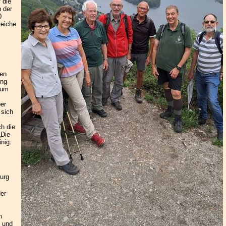
 die
n der
0
reiche
nen
ing
zum
er
 sich
ch die
„Die
nig.
urg
der
n
n und