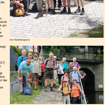
 die
bs
recht
ch am
e
ie
nen
Am Hardtbergturm
rwegs
917)
-
r
ab
line
rt der
das