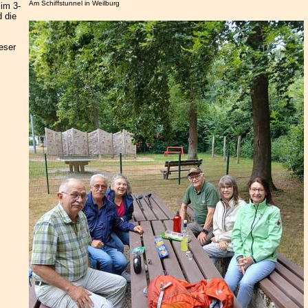
Am Schiffstunnel in Weilburg
im 3-
d die
eser