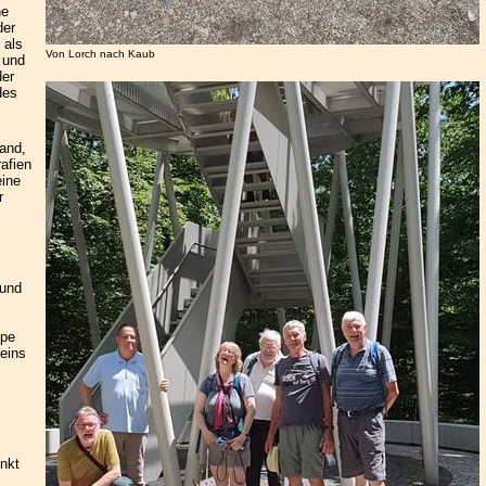
he
der
 als
Von Lorch nach Kaub
 und
der
des
and,
afien
eine
r
 und
ppe
eins
unkt