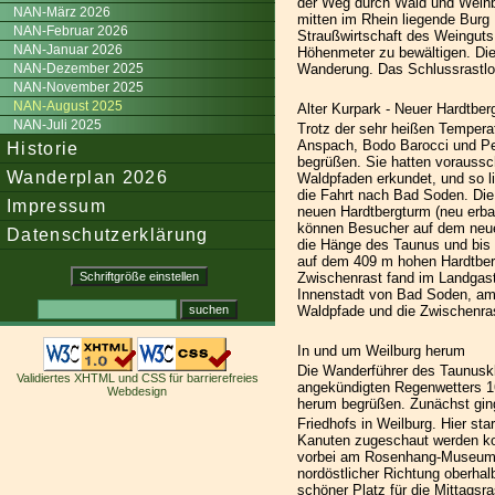
der Weg durch Wald und Weinbe
NAN-März 2026
mitten im Rhein liegende Burg 
NAN-Februar 2026
Straußwirtschaft des Weinguts
NAN-Januar 2026
Höhenmeter zu bewältigen. Die
NAN-Dezember 2025
Wanderung. Das Schlussrastlok
NAN-November 2025
NAN-August 2025
Alter Kurpark - Neuer Hardtber
NAN-Juli 2025
Trotz der sehr heißen Tempera
Anspach, Bodo Barocci und Pe
Historie
begrüßen. Sie hatten vorauss
Wanderplan 2026
Waldpfaden erkundet, und so l
die Fahrt nach Bad Soden. Die
Impressum
neuen Hardtbergturm (neu erba
können Besucher auf dem neue
Datenschutzerklärung
die Hänge des Taunus und bis 
auf dem 409 m hohen Hardtber
Zwischenrast fand im Landgasth
Innenstadt von Bad Soden, am 
Waldpfade und die Zwischenrast
In und um Weilburg herum
Die Wanderführer des Taunuskl
Validiertes XHTML und CSS für barrierefreies
angekündigten Regenwetters 1
Webdesign
herum begrüßen. Zunächst ging
Friedhofs in Weilburg. Hier st
Kanuten zugeschaut werden kon
vorbei am Rosenhang-Museum un
nordöstlicher Richtung oberha
schöner Platz für die Mittags