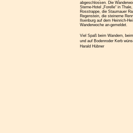
abgeschlossen. Die Wanderwoch
Sterne-Hotel „Forelle“ in Thal
Rosstrappe, die Staumauer Ra
Regenstein, die steinerne Renn
Ilsenburg auf dem Heinrich-He
Wanderwoche an-gemeldet.
Viel Spaß beim Wandern, beim 
und auf Bodenroder Kerb wüns
Harald Hübner