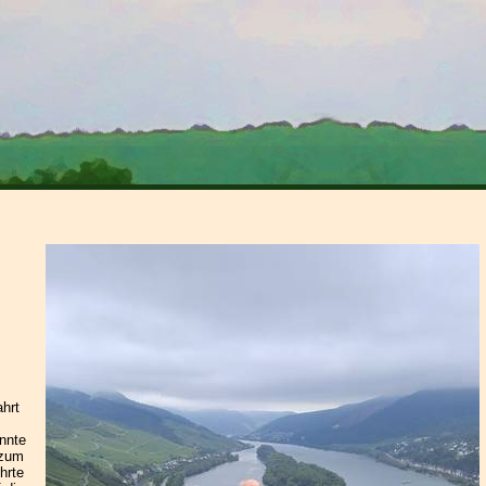
hrt
onnte
 zum
hrte