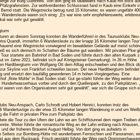
rge zur Burg Gutenfels. Von dort ging es talabwärts nach Kaub mit Blick auf
Pfalzgrafenstein. Zur wohlverdienten Schlussrast fand in Kaub eine Einkehr i
 Bernd statt. Die Wegstrecke betrug rund 15 Kilometer, es waren ungefähr 40
 Wandersleute waren sich einig: „Es war eine sehr empfehlenswerte, erlebnis
al war sehr gut gewählt.
gturm
turen an diesem Sonntag konnten die Wanderführer/-in des Taunusklubs Neu-
tra Quandt, immerhin 6 Wandersleute zu der knapp 16 Kilometer langen Tour
chauend eine Wegstrecke vorwiegend im bewaldeten Gelände auf meist schö
ieß es sich dennoch im Schatten der Bäume gut wandern. Mit privaten Pkw g
 Tour startete am Bahnhof in Bad Soden und führte durch den alten Kurpark 
ut im Jahre 2021, befindet sich auf Königsteiner Gemarkung). In 26 m Höhe
n Hardtbergturm von Wolfgang Ott dem Alltag entschweben und den Blick üb
zur Skyline von Frankfurt schweifen lassen. Der neue Hardtbergturm befindet
g und ersetzt den baufällig gewordenen 14 m hohen Vorgängerbau. Eine
of „Rote Mühle“ in Bad Soden statt. Gut ge-stärkt führte der Weg weiter dur
Hundertwasserhaus vorbei und durch den Quellenpark, zu den Parkplätzen. 
 waren von den Organisatoren sehr gut gewählt“, war sich die Gruppe sich ei
ubs Neu-Anspach, Carlo Schrodt und Hubert Henrici, konnten trotz des
6 Wanderlustige zu der etwa 15 Kilometer langen Wanderung in und um Weilb
 die Fahrt in privaten Pkw zum Parkplatz des
artete die Tour zu den Ufern der Lahn wo am Schiffstunnel dem regen Treiben 
nte. Weiter führte der romantische Weg an der Lahn entlang nach Ahausen,
d der früheren Brauerei August Helbig. Von dort ging es aufwärts in
lb Selters zur Bornberg-Hütte mit wunderbaren Fernsichten und Panoramen, ei
rast aus dem Rucksack. Frisch gestärkt führte der Weg nach Drommershause