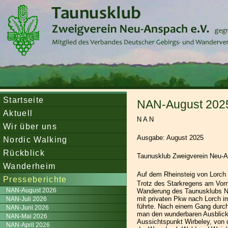
Startseite
NAN-August 202
Aktuell
N A N
Wir über uns
Ausgabe: August 2025
Nordic Walking
Rückblick
Taunusklub Zweigverein Neu-A
Wanderheim
Auf dem Rheinsteig von Lorch
Presseberichte
Trotz des Starkregens am Vorm
NAN-August 2026
Wanderung des Taunusklubs Neu
mit privaten Pkw nach Lorch i
NAN-Juli 2026
führte. Nach einem Gang durch d
NAN-Juni 2026
man den wunderbaren Ausblick
NAN-Mai 2026
Aussichtspunkt Wirbeley, von 
NAN-April 2026