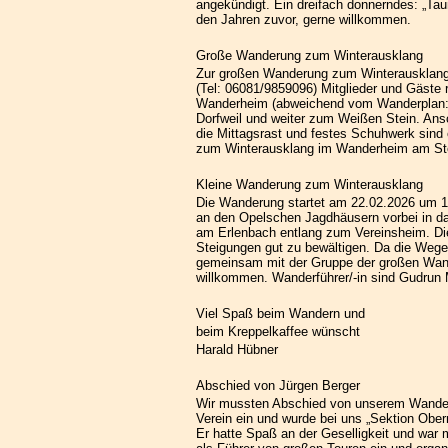
angekündigt. Ein dreifach donnerndes: „Ta
den Jahren zuvor, gerne willkommen.
Große Wanderung zum Winterausklang
Zur großen Wanderung zum Winterausklang la
(Tel: 06081/9859096) Mitglieder und Gäste 
Wanderheim (abweichend vom Wanderplan: Ni
Dorfweil und weiter zum Weißen Stein. Ans
die Mittagsrast und festes Schuhwerk sind 
zum Winterausklang im Wanderheim am St
Kleine Wanderung zum Winterausklang
Die Wanderung startet am 22.02.2026 um 
an den Opelschen Jagdhäusern vorbei in da
am Erlenbach entlang zum Vereinsheim. Die
Steigungen gut zu bewältigen. Da die Wege n
gemeinsam mit der Gruppe der großen Wan
willkommen. Wanderführer/-in sind Gudrun 
Viel Spaß beim Wandern und
beim Kreppelkaffee wünscht
Harald Hübner
Abschied von Jürgen Berger
Wir mussten Abschied von unserem Wanderf
Verein ein und wurde bei uns „Sektion Ob
Er hatte Spaß an der Geselligkeit und war 