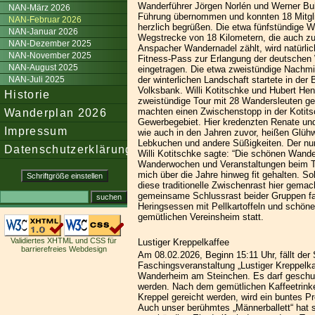
Wanderführer Jörgen Norlén und Werner Bu
NAN-März 2026
Führung übernommen und konnten 18 Mitgl
NAN-Februar 2026
herzlich begrüßen. Die etwa fünfstündige W
NAN-Januar 2026
Wegstrecke von 18 Kilometern, die auch z
NAN-Dezember 2025
Anspacher Wandernadel zählt, wird natürli
NAN-November 2025
Fitness-Pass zur Erlangung der deutschen
NAN-August 2025
eingetragen. Die etwa zweistündige Nachm
NAN-Juli 2025
der winterlichen Landschaft startete in der 
Volksbank. Willi Kotitschke und Hubert Henr
Historie
zweistündige Tour mit 28 Wandersleuten gel
Wanderplan 2026
machten einen Zwischenstopp in der Kotits
Gewerbegebiet. Hier kredenzten Renate und 
Impressum
wie auch in den Jahren zuvor, heißen Glüh
Lebkuchen und andere Süßigkeiten. Der nu
Datenschutzerklärung
Willi Kotitschke sagte: “Die schönen Wande
Wanderwochen und Veranstaltungen beim 
mich über die Jahre hinweg fit gehalten. So
diese traditionelle Zwischenrast hier gemach
gemeinsame Schlussrast beider Gruppen f
Heringsessen mit Pellkartoffeln und schön
gemütlichen Vereinsheim statt.
Validiertes XHTML und CSS für
Lustiger Kreppelkaffee
barrierefreies Webdesign
Am 08.02.2026, Beginn 15:11 Uhr, fällt der 
Faschingsveranstaltung „Lustiger Kreppelka
Wanderheim am Steinchen. Es darf geschun
werden. Nach dem gemütlichen Kaffeetrink
Kreppel gereicht werden, wird ein buntes 
Auch unser berühmtes „Männerballett“ hat s