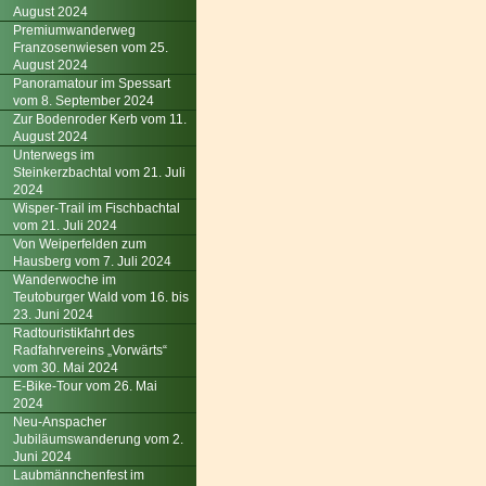
August 2024
Premiumwanderweg
Franzosenwiesen vom 25.
August 2024
Panoramatour im Spessart
vom 8. September 2024
Zur Bodenroder Kerb vom 11.
August 2024
Unterwegs im
Steinkerzbachtal vom 21. Juli
2024
Wisper-Trail im Fischbachtal
vom 21. Juli 2024
Von Weiperfelden zum
Hausberg vom 7. Juli 2024
Wanderwoche im
Teutoburger Wald vom 16. bis
23. Juni 2024
Radtouristikfahrt des
Radfahrvereins „Vorwärts“
vom 30. Mai 2024
E-Bike-Tour vom 26. Mai
2024
Neu-Anspacher
Jubiläumswanderung vom 2.
Juni 2024
Laubmännchenfest im