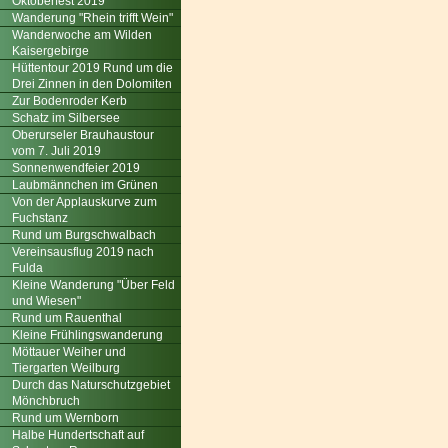
Oktoberfest 2019
Wanderung "Rhein trifft Wein"
Wanderwoche am Wilden
Kaisergebirge
Hüttentour 2019 Rund um die
Drei Zinnen in den Dolomiten
Zur Bodenroder Kerb
Schatz im Silbersee
Oberurseler Brauhaustour
vom 7. Juli 2019
Sonnenwendfeier 2019
Laubmännchen im Grünen
Von der Applauskurve zum
Fuchstanz
Rund um Burgschwalbach
Vereinsausflug 2019 nach
Fulda
Kleine Wanderung "Über Feld
und Wiesen"
Rund um Rauenthal
Kleine Frühlingswanderung
Möttauer Weiher und
Tiergarten Weilburg
Durch das Naturschutzgebiet
Mönchbruch
Rund um Wernborn
Halbe Hundertschaft auf