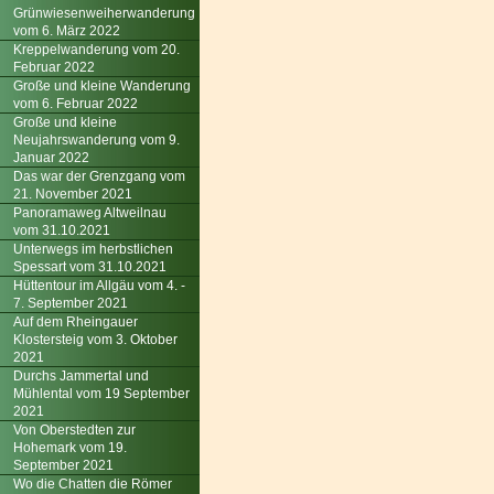
Grünwiesenweiherwanderung
vom 6. März 2022
Kreppelwanderung vom 20.
Februar 2022
Große und kleine Wanderung
vom 6. Februar 2022
Große und kleine
Neujahrswanderung vom 9.
Januar 2022
Das war der Grenzgang vom
21. November 2021
Panoramaweg Altweilnau
vom 31.10.2021
Unterwegs im herbstlichen
Spessart vom 31.10.2021
Hüttentour im Allgäu vom 4. -
7. September 2021
Auf dem Rheingauer
Klostersteig vom 3. Oktober
2021
Durchs Jammertal und
Mühlental vom 19 September
2021
Von Oberstedten zur
Hohemark vom 19.
September 2021
Wo die Chatten die Römer