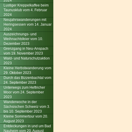
2024
Lustiger Kreppelkaffee beim
Taunusklub vom 4. Februar
2024
Neujahrswanderungen mit
Heringsessen vom 14. Januar
2024
Auszeichnungs- und
Weihnachtsfeier vom 10.
Dezember 2023
Grenzgang in Neu-Anspach
vom 19. November 2023
Wald- und Naturschutzaktion
2023
Kleine Herbstwanderung vom
29. Oktober 2023
Durch das Bizzenbachtal vom
24. September 2023
Unterwegs zum Heftricher
Moor vom 24. September
2023
Wanderwoche in der
Sächsischen Schweiz vom 3.
bis 10. September 2023
Kleine Sommertour vom 20.
August 2023
Entdeckungen in und um Bad
Nauheim vom 20. August