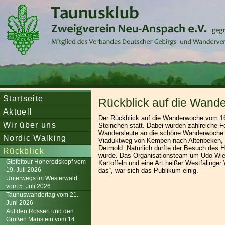
Startseite
Rückblick auf die Wand
Aktuell
Der Rückblick auf die Wanderwoche vom 16
Wir über uns
Steinchen statt. Dabei wurden zahlreiche F
Wandersleute an die schöne Wanderwoche ge
Nordic Walking
Viaduktweg von Kempen nach Altenbeken, e
Detmold. Natürlich durfte der Besuch des 
Rückblick
wurde. Das Organisationsteam um Udo Wie
Gipfeltour Hoherodskopf vom
Kartoffeln und eine Art heißer Westfäling
19. Juli 2026
das“, war sich das Publikum einig.
Unterwegs im Westerwald
vom 5. Juli 2026
Taunuswandertag vom 21.
Juni 2026
Auf den Rossert und den
Großen Manstein vom 14.