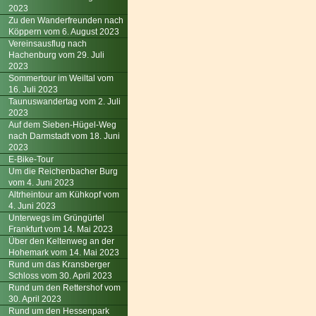
2023
Zu den Wanderfreunden nach
Köppern vom 6. August 2023
Vereinsausflug nach
Hachenburg vom 29. Juli
2023
Sommertour im Weiltal vom
16. Juli 2023
Taunuswandertag vom 2. Juli
2023
Auf dem Sieben-Hügel-Weg
nach Darmstadt vom 18. Juni
2023
E-Bike-Tour
Um die Reichenbacher Burg
vom 4. Juni 2023
Altrheintour am Kühkopf vom
4. Juni 2023
Unterwegs im Grüngürtel
Frankfurt vom 14. Mai 2023
Über den Keltenweg an der
Hohemark vom 14. Mai 2023
Rund um das Kransberger
Schloss vom 30. April 2023
Rund um den Rettershof vom
30. April 2023
Rund um den Hessenpark