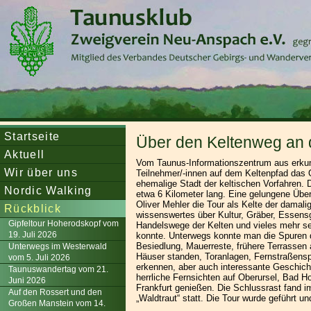
Startseite
Über den Keltenweg an
Aktuell
Vom Taunus-Informationszentrum aus erku
Wir über uns
Teilnehmer/-innen auf dem Keltenpfad das 
ehemalige Stadt der keltischen Vorfahren. 
Nordic Walking
etwa 6 Kilometer lang. Eine gelungene Übe
Oliver Mehler die Tour als Kelte der damalig
Rückblick
wissenswertes über Kultur, Gräber, Essen
Gipfeltour Hoherodskopf vom
Handelswege der Kelten und vieles mehr seh
19. Juli 2026
konnte. Unterwegs konnte man die Spuren 
Besiedlung, Mauerreste, frühere Terrassen 
Unterwegs im Westerwald
Häuser standen, Toranlagen, Fernstraßens
vom 5. Juli 2026
erkennen, aber auch interessante Geschich
Taunuswandertag vom 21.
herrliche Fernsichten auf Oberursel, Bad 
Juni 2026
Frankfurt genießen. Die Schlussrast fand i
Auf den Rossert und den
„Waldtraut“ statt. Die Tour wurde geführt 
Großen Manstein vom 14.