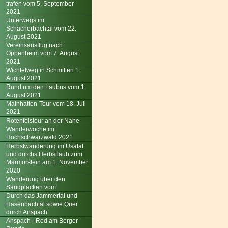
trafen vom 5. September
2021
Unterwegs im
Schächerbachtal vom 22.
August 2021
Vereinsausflug nach
Oppenheim vom 7. August
2021
Wichtelweg in Schmitten 1.
August 2021
Rund um den Laubus vom 1.
August 2021
Mainhatten-Tour vom 18. Juli
2021
Rotenfelstour an der Nahe
Wanderwoche im
Hochschwarzwald 2021
Herbstwanderung im Usatal
und durchs Herbstlaub zum
Marmorstein am 1. November
2020
Wanderung über den
Sandplacken vom
Durch das Jammertal und
Hasenbachtal sowie Quer
durch Anspach
Anspach - Rod am Berger