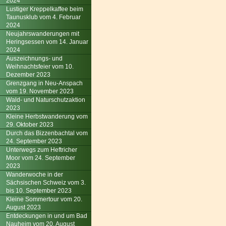
2024
Lustiger Kreppelkaffee beim
Taunusklub vom 4. Februar
2024
Neujahrswanderungen mit
Heringsessen vom 14. Januar
2024
Auszeichnungs- und
Weihnachtsfeier vom 10.
Dezember 2023
Grenzgang in Neu-Anspach
vom 19. November 2023
Wald- und Naturschutzaktion
2023
Kleine Herbstwanderung vom
29. Oktober 2023
Durch das Bizzenbachtal vom
24. September 2023
Unterwegs zum Heftricher
Moor vom 24. September
2023
Wanderwoche in der
Sächsischen Schweiz vom 3.
bis 10. September 2023
Kleine Sommertour vom 20.
August 2023
Entdeckungen in und um Bad
Nauheim vom 20. August