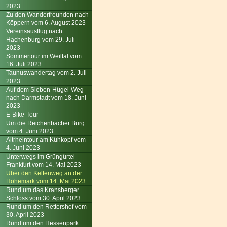
2023
Zu den Wanderfreunden nach
Köppern vom 6. August 2023
Vereinsausflug nach
Hachenburg vom 29. Juli
2023
Sommertour im Weiltal vom
16. Juli 2023
Taunuswandertag vom 2. Juli
2023
Auf dem Sieben-Hügel-Weg
nach Darmstadt vom 18. Juni
2023
E-Bike-Tour
Um die Reichenbacher Burg
vom 4. Juni 2023
Altrheintour am Kühkopf vom
4. Juni 2023
Unterwegs im Grüngürtel
Frankfurt vom 14. Mai 2023
Über den Keltenweg an der
Hohemark vom 14. Mai 2023
Rund um das Kransberger
Schloss vom 30. April 2023
Rund um den Rettershof vom
30. April 2023
Rund um den Hessenpark