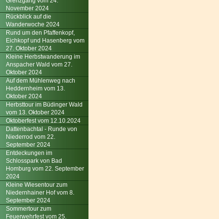
Grenzgang vom 24.
November 2024
Rückblick auf die
Wanderwoche 2024
Rund um den Pfaffenkopf,
Eichkopf und Hasenberg vom
27. Oktober 2024
Kleine Herbstwanderung im
Anspacher Wald vom 27.
Oktober 2024
Auf dem Mühlenweg nach
Heddernheim vom 13.
Oktober 2024
Herbsttour im Büdinger Wald
vom 13. Oktober 2024
Oktoberfest vom 12.10.2024
Dattenbachtal - Runde von
Niederrod vom 22.
September 2024
Entdeckungen im
Schlosspark von Bad
Homburg vom 22. September
2024
Kleine Wiesentour zum
Niedernhainer Hof vom 8.
September 2024
Sommertour zum
Feuerwehrfest vom 25.