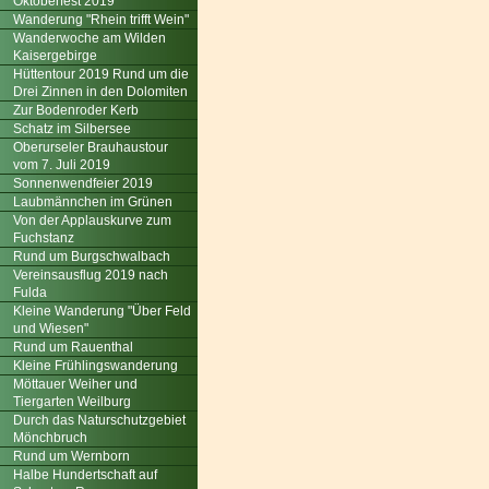
Oktoberfest 2019
Wanderung "Rhein trifft Wein"
Wanderwoche am Wilden
Kaisergebirge
Hüttentour 2019 Rund um die
Drei Zinnen in den Dolomiten
Zur Bodenroder Kerb
Schatz im Silbersee
Oberurseler Brauhaustour
vom 7. Juli 2019
Sonnenwendfeier 2019
Laubmännchen im Grünen
Von der Applauskurve zum
Fuchstanz
Rund um Burgschwalbach
Vereinsausflug 2019 nach
Fulda
Kleine Wanderung "Über Feld
und Wiesen"
Rund um Rauenthal
Kleine Frühlingswanderung
Möttauer Weiher und
Tiergarten Weilburg
Durch das Naturschutzgebiet
Mönchbruch
Rund um Wernborn
Halbe Hundertschaft auf