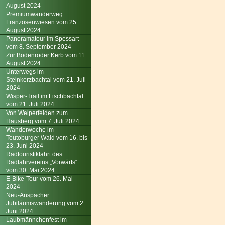
August 2024
Premiumwanderweg
Franzosenwiesen vom 25.
August 2024
Panoramatour im Spessart
vom 8. September 2024
Zur Bodenroder Kerb vom 11.
August 2024
Unterwegs im
Steinkerzbachtal vom 21. Juli
2024
Wisper-Trail im Fischbachtal
vom 21. Juli 2024
Von Weiperfelden zum
Hausberg vom 7. Juli 2024
Wanderwoche im
Teutoburger Wald vom 16. bis
23. Juni 2024
Radtouristikfahrt des
Radfahrvereins „Vorwärts“
vom 30. Mai 2024
E-Bike-Tour vom 26. Mai
2024
Neu-Anspacher
Jubiläumswanderung vom 2.
Juni 2024
Laubmännchenfest im