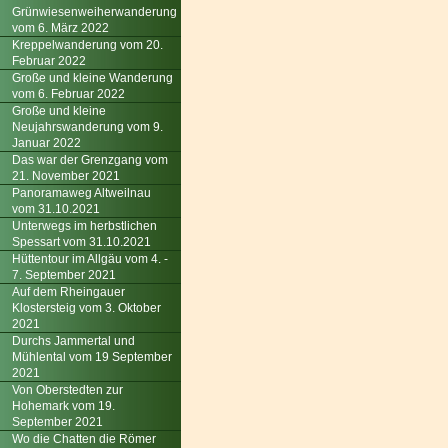
Grünwiesenweiherwanderung
vom 6. März 2022
Kreppelwanderung vom 20.
Februar 2022
Große und kleine Wanderung
vom 6. Februar 2022
Große und kleine
Neujahrswanderung vom 9.
Januar 2022
Das war der Grenzgang vom
21. November 2021
Panoramaweg Altweilnau
vom 31.10.2021
Unterwegs im herbstlichen
Spessart vom 31.10.2021
Hüttentour im Allgäu vom 4. -
7. September 2021
Auf dem Rheingauer
Klostersteig vom 3. Oktober
2021
Durchs Jammertal und
Mühlental vom 19 September
2021
Von Oberstedten zur
Hohemark vom 19.
September 2021
Wo die Chatten die Römer