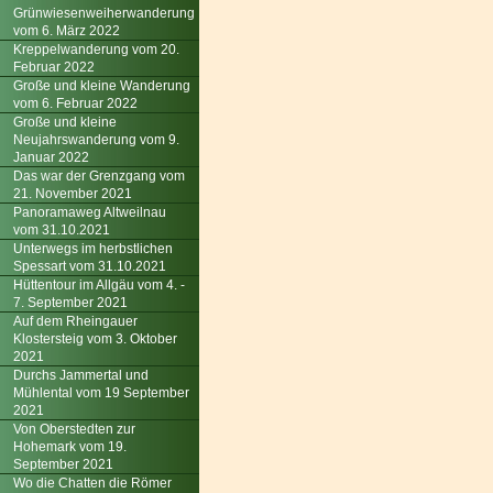
Grünwiesenweiherwanderung
vom 6. März 2022
Kreppelwanderung vom 20.
Februar 2022
Große und kleine Wanderung
vom 6. Februar 2022
Große und kleine
Neujahrswanderung vom 9.
Januar 2022
Das war der Grenzgang vom
21. November 2021
Panoramaweg Altweilnau
vom 31.10.2021
Unterwegs im herbstlichen
Spessart vom 31.10.2021
Hüttentour im Allgäu vom 4. -
7. September 2021
Auf dem Rheingauer
Klostersteig vom 3. Oktober
2021
Durchs Jammertal und
Mühlental vom 19 September
2021
Von Oberstedten zur
Hohemark vom 19.
September 2021
Wo die Chatten die Römer