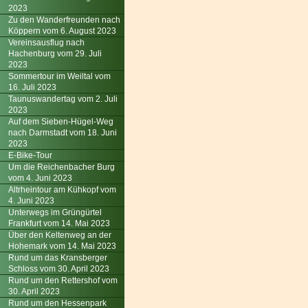
2023
Zu den Wanderfreunden nach
Köppern vom 6. August 2023
Vereinsausflug nach
Hachenburg vom 29. Juli
2023
Sommertour im Weiltal vom
16. Juli 2023
Taunuswandertag vom 2. Juli
2023
Auf dem Sieben-Hügel-Weg
nach Darmstadt vom 18. Juni
2023
E-Bike-Tour
Um die Reichenbacher Burg
vom 4. Juni 2023
Altrheintour am Kühkopf vom
4. Juni 2023
Unterwegs im Grüngürtel
Frankfurt vom 14. Mai 2023
Über den Keltenweg an der
Hohemark vom 14. Mai 2023
Rund um das Kransberger
Schloss vom 30. April 2023
Rund um den Rettershof vom
30. April 2023
Rund um den Hessenpark