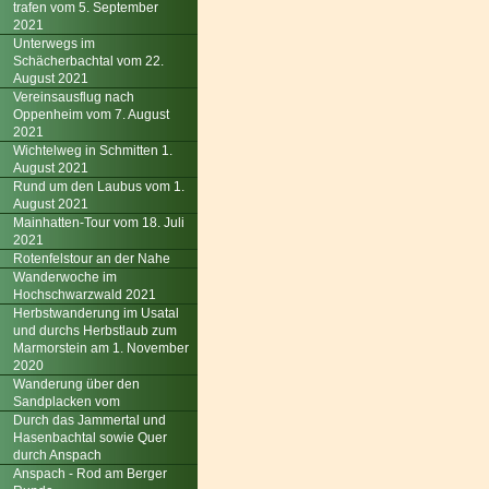
trafen vom 5. September
2021
Unterwegs im
Schächerbachtal vom 22.
August 2021
Vereinsausflug nach
Oppenheim vom 7. August
2021
Wichtelweg in Schmitten 1.
August 2021
Rund um den Laubus vom 1.
August 2021
Mainhatten-Tour vom 18. Juli
2021
Rotenfelstour an der Nahe
Wanderwoche im
Hochschwarzwald 2021
Herbstwanderung im Usatal
und durchs Herbstlaub zum
Marmorstein am 1. November
2020
Wanderung über den
Sandplacken vom
Durch das Jammertal und
Hasenbachtal sowie Quer
durch Anspach
Anspach - Rod am Berger