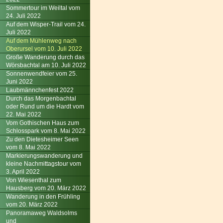
Sommertour im Weiltal vom
24. Juli 2022
Auf dem Wisper-Trail vom 24.
Juli 2022
Auf dem Mühlenweg nach
Oberursel vom 10. Juli 2022
Große Wanderung durch das
Wörsbachtal am 10. Juli 2022
Sonnenwendfeier vom 25.
Juni 2022
Laubmännchenfest 2022
Durch das Morgenbachtal
oder Rund um die Hardt vom
22. Mai 2022
Vom Gothischen Haus zum
Schlosspark vom 8. Mai 2022
Zu den Dietesheimer Seen
vom 8. Mai 2022
Markierungswanderung und
kleine Nachmittagstour vom
3. April 2022
Von Wiesenthal zum
Hausberg vom 20. März 2022
Wanderung in den Frühling
vom 20. März 2022
Panoramaweg Waldsolms
und