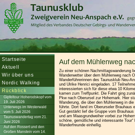
Startseite
Auf dem Mühlenweg nach
Aktuell
Zu einer schönen Nachmittagswanderung b
Wir über uns
Wanderwetter über dem Mühlenweg nach Obe
Wanderführerinnen des Taunusklub Neu-An
Nordic Walking
und Ulrike Henrici eingeladen. 17 Teilnehme
interessierten sich für diese etwa 10 Kilom
Rückblick
kamen zum Treffpunkt. Die Fahrt ging zunä
Gipfeltour Hoherodskopf vom
Pkw nach Oberursel zur Hohemark. Hier sta
19. Juli 2026
Wanderung, die über den Mühlenweg in die 
führte. Dort fand im Oberurseler Brauhaus e
Unterwegs im Westerwald
Gut gestärkt lief die Gruppe vom Brauhau
vom 5. Juli 2026
und am Maasgrundweiher vorbei zur Hohem
Taunuswandertag vom 21.
schöne, gemütliche und interessante Tour“ 
Juni 2026
Wanderfreunde einhellig.
Auf den Rossert und den
Großen Manstein vom 14.