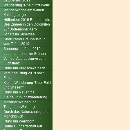
Oktoberfest 2019
Wanderung "Rhein trifft Wein"
Wanderwoche am Wilden
Kaisergebirge
Hüttentour 2019 Rund um die
Drei Zinnen in den Dolomiten
Zur Bodenroder Kerb
Schatz im Silbersee
Oberurseler Brauhaustour
vom 7. Juli 2019
Sonnenwendfeier 2019
Laubmännchen im Grünen
Von der Applauskurve zum
Fuchstanz
Rund um Burgschwalbach
Vereinsausflug 2019 nach
Fulda
Kleine Wanderung "Über Feld
und Wiesen"
Rund um Rauenthal
Kleine Frühlingswanderung
Möttauer Weiher und
Tiergarten Weilburg
Durch das Naturschutzgebiet
Mönchbruch
Rund um Wernborn
Halbe Hundertschaft auf