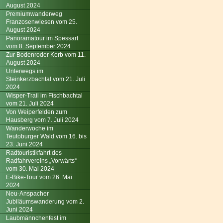
August 2024
Premiumwanderweg
Franzosenwiesen vom 25.
August 2024
Panoramatour im Spessart
vom 8. September 2024
Zur Bodenroder Kerb vom 11.
August 2024
Unterwegs im
Steinkerzbachtal vom 21. Juli
2024
Wisper-Trail im Fischbachtal
vom 21. Juli 2024
Von Weiperfelden zum
Hausberg vom 7. Juli 2024
Wanderwoche im
Teutoburger Wald vom 16. bis
23. Juni 2024
Radtouristikfahrt des
Radfahrvereins „Vorwärts“
vom 30. Mai 2024
E-Bike-Tour vom 26. Mai
2024
Neu-Anspacher
Jubiläumswanderung vom 2.
Juni 2024
Laubmännchenfest im