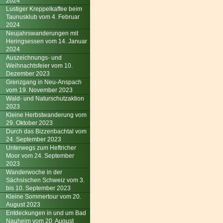
2024
Lustiger Kreppelkaffee beim
Taunusklub vom 4. Februar
2024
Neujahrswanderungen mit
Heringsessen vom 14. Januar
2024
Auszeichnungs- und
Weihnachtsfeier vom 10.
Dezember 2023
Grenzgang in Neu-Anspach
vom 19. November 2023
Wald- und Naturschutzaktion
2023
Kleine Herbstwanderung vom
29. Oktober 2023
Durch das Bizzenbachtal vom
24. September 2023
Unterwegs zum Heftricher
Moor vom 24. September
2023
Wanderwoche in der
Sächsischen Schweiz vom 3.
bis 10. September 2023
Kleine Sommertour vom 20.
August 2023
Entdeckungen in und um Bad
Nauheim vom 20. August