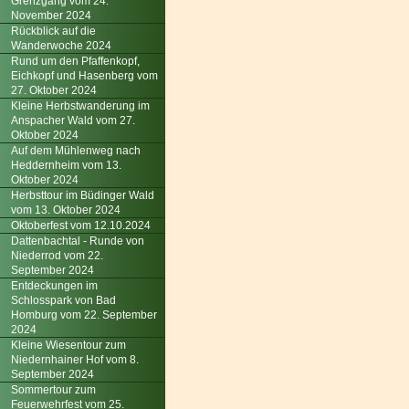
Grenzgang vom 24.
November 2024
Rückblick auf die
Wanderwoche 2024
Rund um den Pfaffenkopf,
Eichkopf und Hasenberg vom
27. Oktober 2024
Kleine Herbstwanderung im
Anspacher Wald vom 27.
Oktober 2024
Auf dem Mühlenweg nach
Heddernheim vom 13.
Oktober 2024
Herbsttour im Büdinger Wald
vom 13. Oktober 2024
Oktoberfest vom 12.10.2024
Dattenbachtal - Runde von
Niederrod vom 22.
September 2024
Entdeckungen im
Schlosspark von Bad
Homburg vom 22. September
2024
Kleine Wiesentour zum
Niedernhainer Hof vom 8.
September 2024
Sommertour zum
Feuerwehrfest vom 25.