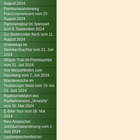
August 2024
Premiumwanderweg
Franzosenwiesen vom 25.
August 2024
Panoramatour im Spessart
vom 8. September 2024
Zur Bodenroder Kerb vom 11.
August 2024
Unterwegs im
Steinkerzbachtal vom 21. Juli
2024
Wisper-Trail im Fischbachtal
vom 21. Juli 2024
Von Weiperfelden zum
Hausberg vom 7. Juli 2024
Wanderwoche im
Teutoburger Wald vom 16. bis
23. Juni 2024
Radtouristikfahrt des
Radfahrvereins „Vorwärts“
vom 30. Mai 2024
E-Bike-Tour vom 26. Mai
2024
Neu-Anspacher
Jubiläumswanderung vom 2.
Juni 2024
Laubmännchenfest im