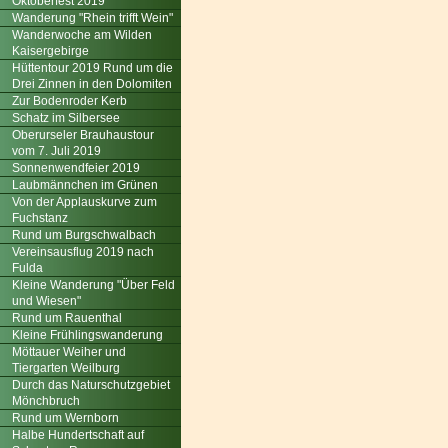
Oktoberfest 2019
Wanderung "Rhein trifft Wein"
Wanderwoche am Wilden
Kaisergebirge
Hüttentour 2019 Rund um die
Drei Zinnen in den Dolomiten
Zur Bodenroder Kerb
Schatz im Silbersee
Oberurseler Brauhaustour
vom 7. Juli 2019
Sonnenwendfeier 2019
Laubmännchen im Grünen
Von der Applauskurve zum
Fuchstanz
Rund um Burgschwalbach
Vereinsausflug 2019 nach
Fulda
Kleine Wanderung "Über Feld
und Wiesen"
Rund um Rauenthal
Kleine Frühlingswanderung
Möttauer Weiher und
Tiergarten Weilburg
Durch das Naturschutzgebiet
Mönchbruch
Rund um Wernborn
Halbe Hundertschaft auf