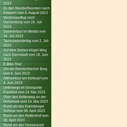
2023
Zu den Wanderfreunden nach
Köppern vom 6. August 2023
Vereinsausflug nach
Hachenburg vom 29. Juli
2023
Sommertour im Weiltal vom
16. Juli 2023
Taunuswandertag vom 2. Juli
2023
Auf dem Sieben-Hügel-Weg
nach Darmstadt vom 18. Juni
2023
E-Bike-Tour
Um die Reichenbacher Burg
vom 4. Juni 2023
Altrheintour am Kühkopf vom
4. Juni 2023
Unterwegs im Grüngürtel
Frankfurt vom 14. Mai 2023
Über den Keltenweg an der
Hohemark vom 14. Mai 2023
Rund um das Kransberger
Schloss vom 30. April 2023
Rund um den Rettershof vom
30. April 2023
Rund um den Hessenpark