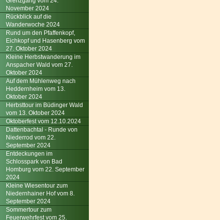
Grenzgang vom 24.
November 2024
Rückblick auf die
Wanderwoche 2024
Rund um den Pfaffenkopf,
Eichkopf und Hasenberg vom
27. Oktober 2024
Kleine Herbstwanderung im
Anspacher Wald vom 27.
Oktober 2024
Auf dem Mühlenweg nach
Heddernheim vom 13.
Oktober 2024
Herbsttour im Büdinger Wald
vom 13. Oktober 2024
Oktoberfest vom 12.10.2024
Dattenbachtal - Runde von
Niederrod vom 22.
September 2024
Entdeckungen im
Schlosspark von Bad
Homburg vom 22. September
2024
Kleine Wiesentour zum
Niedernhainer Hof vom 8.
September 2024
Sommertour zum
Feuerwehrfest vom 25.