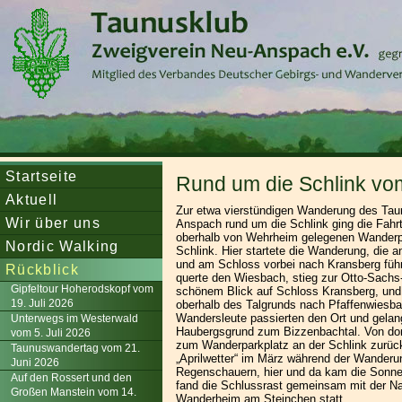
Startseite
Rund um die Schlink vo
Aktuell
Zur etwa vierstündigen Wanderung des Tau
Wir über uns
Anspach rund um die Schlink ging die Fah
oberhalb von Wehrheim gelegenen Wanderpa
Nordic Walking
Schlink. Hier startete die Wanderung, die a
und am Schloss vorbei nach Kransberg führ
Rückblick
querte den Wiesbach, stieg zur Otto-Sachs-
Gipfeltour Hoherodskopf vom
schönem Blick auf Schloss Kransberg, und
19. Juli 2026
oberhalb des Talgrunds nach Pfaffenwiesba
Wandersleute passierten den Ort und gelan
Unterwegs im Westerwald
Haubergsgrund zum Bizzenbachtal. Von dor
vom 5. Juli 2026
zum Wanderparkplatz an der Schlink zurü
Taunuswandertag vom 21.
„Aprilwetter“ im März während der Wanderu
Juni 2026
Regenschauern, hier und da kam die Sonn
Auf den Rossert und den
fand die Schlussrast gemeinsam mit der N
Großen Manstein vom 14.
Wanderheim am Steinchen statt.