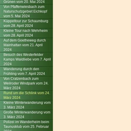
Grünen vom 20. Mai 2024
Von Pfaffenwiesbach zum
Naturschutzgebiet Eichkopf
vom 5. Mai 2024
Küppeltour zur Schaumburg
vom 28. April 2024
Kleine Tour nach Wehrheim
vom 28. April 2024
Auf dem Goetheweg durch
Mainhattan vom 21. April
2024
Besuch des Westerfelder
Kamps Waldliebe vom 7. April
2024
Wanderung durch den
Frühling vom 7. April 2024
Von Cratzenbach zum
Weilroder Windpark vom 24.
März 2024
Rund um die Schlink vom 24.
März 2024
Kleine Winterwanderung vom
3. März 2024
Große Winterwanderung vom
3. März 2024
Polizei im Wanderheim beim
Taunusklub vom 25. Februar