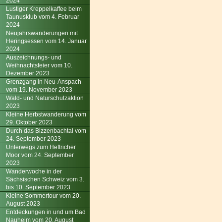
2024
Lustiger Kreppelkaffee beim
Taunusklub vom 4. Februar
2024
Neujahrswanderungen mit
Heringsessen vom 14. Januar
2024
Auszeichnungs- und
Weihnachtsfeier vom 10.
Dezember 2023
Grenzgang in Neu-Anspach
vom 19. November 2023
Wald- und Naturschutzaktion
2023
Kleine Herbstwanderung vom
29. Oktober 2023
Durch das Bizzenbachtal vom
24. September 2023
Unterwegs zum Heftricher
Moor vom 24. September
2023
Wanderwoche in der
Sächsischen Schweiz vom 3.
bis 10. September 2023
Kleine Sommertour vom 20.
August 2023
Entdeckungen in und um Bad
Nauheim vom 20. August