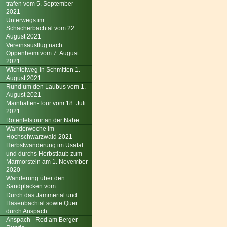
trafen vom 5. September
2021
Unterwegs im
Schächerbachtal vom 22.
August 2021
Vereinsausflug nach
Oppenheim vom 7. August
2021
Wichtelweg in Schmitten 1.
August 2021
Rund um den Laubus vom 1.
August 2021
Mainhatten-Tour vom 18. Juli
2021
Rotenfelstour an der Nahe
Wanderwoche im
Hochschwarzwald 2021
Herbstwanderung im Usatal
und durchs Herbstlaub zum
Marmorstein am 1. November
2020
Wanderung über den
Sandplacken vom
Durch das Jammertal und
Hasenbachtal sowie Quer
durch Anspach
Anspach - Rod am Berger