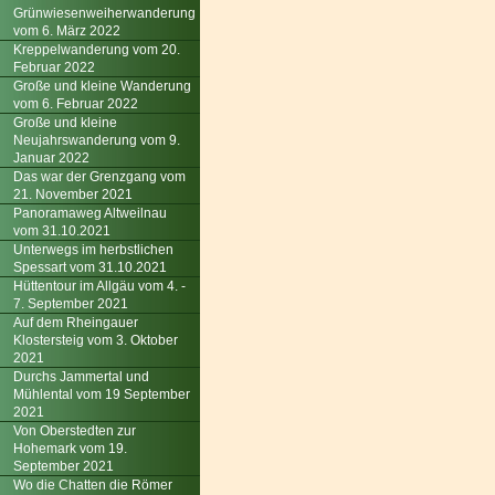
Grünwiesenweiherwanderung
vom 6. März 2022
Kreppelwanderung vom 20.
Februar 2022
Große und kleine Wanderung
vom 6. Februar 2022
Große und kleine
Neujahrswanderung vom 9.
Januar 2022
Das war der Grenzgang vom
21. November 2021
Panoramaweg Altweilnau
vom 31.10.2021
Unterwegs im herbstlichen
Spessart vom 31.10.2021
Hüttentour im Allgäu vom 4. -
7. September 2021
Auf dem Rheingauer
Klostersteig vom 3. Oktober
2021
Durchs Jammertal und
Mühlental vom 19 September
2021
Von Oberstedten zur
Hohemark vom 19.
September 2021
Wo die Chatten die Römer