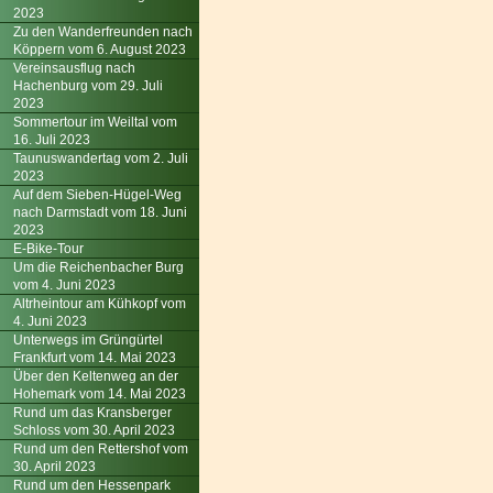
2023
Zu den Wanderfreunden nach
Köppern vom 6. August 2023
Vereinsausflug nach
Hachenburg vom 29. Juli
2023
Sommertour im Weiltal vom
16. Juli 2023
Taunuswandertag vom 2. Juli
2023
Auf dem Sieben-Hügel-Weg
nach Darmstadt vom 18. Juni
2023
E-Bike-Tour
Um die Reichenbacher Burg
vom 4. Juni 2023
Altrheintour am Kühkopf vom
4. Juni 2023
Unterwegs im Grüngürtel
Frankfurt vom 14. Mai 2023
Über den Keltenweg an der
Hohemark vom 14. Mai 2023
Rund um das Kransberger
Schloss vom 30. April 2023
Rund um den Rettershof vom
30. April 2023
Rund um den Hessenpark