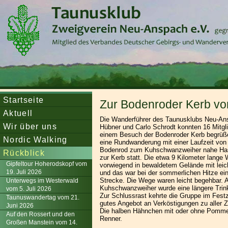
Startseite
Zur Bodenroder Kerb vo
Aktuell
Die Wanderführer des Taunusklubs Neu-An
Wir über uns
Hübner und Carlo Schrodt konnten 16 Mitgl
einem Besuch der Bodenroder Kerb begrüß
Nordic Walking
eine Rundwanderung mit einer Laufzeit von
Bodenrod zum Kuhschwanzweiher nahe Has
Rückblick
zur Kerb statt. Die etwa 9 Kilometer lange 
Gipfeltour Hoherodskopf vom
vorwiegend in bewaldetem Gelände mit leic
19. Juli 2026
und das war bei der sommerlichen Hitze ei
Strecke. Die Wege waren leicht begehbar.
Unterwegs im Westerwald
Kuhschwanzweiher wurde eine längere Trin
vom 5. Juli 2026
Zur Schlussrast kehrte die Gruppe im Festz
Taunuswandertag vom 21.
gutes Angebot an Verköstigungen zu aller Z
Juni 2026
Die halben Hähnchen mit oder ohne Pomme
Auf den Rossert und den
Renner.
Großen Manstein vom 14.