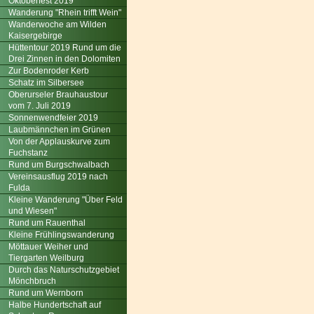
Oktoberfest 2019
Wanderung "Rhein trifft Wein"
Wanderwoche am Wilden
Kaisergebirge
Hüttentour 2019 Rund um die
Drei Zinnen in den Dolomiten
Zur Bodenroder Kerb
Schatz im Silbersee
Oberurseler Brauhaustour
vom 7. Juli 2019
Sonnenwendfeier 2019
Laubmännchen im Grünen
Von der Applauskurve zum
Fuchstanz
Rund um Burgschwalbach
Vereinsausflug 2019 nach
Fulda
Kleine Wanderung "Über Feld
und Wiesen"
Rund um Rauenthal
Kleine Frühlingswanderung
Möttauer Weiher und
Tiergarten Weilburg
Durch das Naturschutzgebiet
Mönchbruch
Rund um Wernborn
Halbe Hundertschaft auf