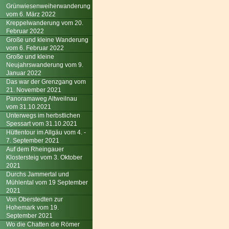
Grünwiesenweiherwanderung
vom 6. März 2022
Kreppelwanderung vom 20.
Februar 2022
Große und kleine Wanderung
vom 6. Februar 2022
Große und kleine
Neujahrswanderung vom 9.
Januar 2022
Das war der Grenzgang vom
21. November 2021
Panoramaweg Altweilnau
vom 31.10.2021
Unterwegs im herbstlichen
Spessart vom 31.10.2021
Hüttentour im Allgäu vom 4. -
7. September 2021
Auf dem Rheingauer
Klostersteig vom 3. Oktober
2021
Durchs Jammertal und
Mühlental vom 19 September
2021
Von Oberstedten zur
Hohemark vom 19.
September 2021
Wo die Chatten die Römer