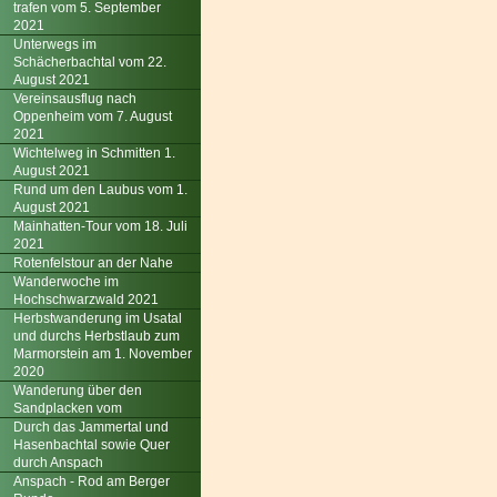
trafen vom 5. September
2021
Unterwegs im
Schächerbachtal vom 22.
August 2021
Vereinsausflug nach
Oppenheim vom 7. August
2021
Wichtelweg in Schmitten 1.
August 2021
Rund um den Laubus vom 1.
August 2021
Mainhatten-Tour vom 18. Juli
2021
Rotenfelstour an der Nahe
Wanderwoche im
Hochschwarzwald 2021
Herbstwanderung im Usatal
und durchs Herbstlaub zum
Marmorstein am 1. November
2020
Wanderung über den
Sandplacken vom
Durch das Jammertal und
Hasenbachtal sowie Quer
durch Anspach
Anspach - Rod am Berger