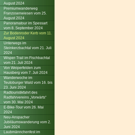
August 2024
Premiumwanderweg
Franzosenwiesen vom 25.
August 2024
Panoramatour im Spessart
vom 8. September 2024
Zur Bodenroder Kerb vom 11.
August 2024
Unterwegs im
Steinkerzbachtal vom 21. Juli
2024
Wisper-Trail im Fischbachtal
vom 21. Juli 2024
Von Weiperfelden zum
Hausberg vom 7. Juli 2024
Wanderwoche im
Teutoburger Wald vom 16. bis
23. Juni 2024
Radtouristikfahrt des
Radfahrvereins „Vorwärts“
vom 30. Mai 2024
E-Bike-Tour vom 26. Mai
2024
Neu-Anspacher
Jubiläumswanderung vom 2.
Juni 2024
Laubmännchenfest im