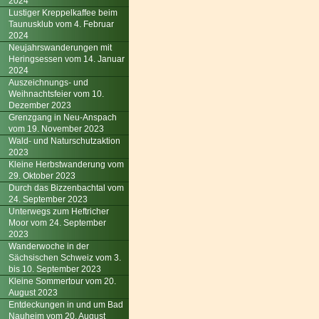
2024
Lustiger Kreppelkaffee beim
Taunusklub vom 4. Februar
2024
Neujahrswanderungen mit
Heringsessen vom 14. Januar
2024
Auszeichnungs- und
Weihnachtsfeier vom 10.
Dezember 2023
Grenzgang in Neu-Anspach
vom 19. November 2023
Wald- und Naturschutzaktion
2023
Kleine Herbstwanderung vom
29. Oktober 2023
Durch das Bizzenbachtal vom
24. September 2023
Unterwegs zum Heftricher
Moor vom 24. September
2023
Wanderwoche in der
Sächsischen Schweiz vom 3.
bis 10. September 2023
Kleine Sommertour vom 20.
August 2023
Entdeckungen in und um Bad
Nauheim vom 20. August