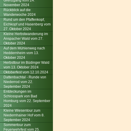
Grenzgang vom 24.
November 2024
Rückblick auf die
Wanderwoche 2024
Rund um den Pfaffenkopf,
Eichkopf und Hasenberg vom
27. Oktober 2024
Kleine Herbstwanderung im
Anspacher Wald vom 27.
Oktober 2024
Auf dem Mühlenweg nach
Heddernheim vom 13.
Oktober 2024
Herbsttour im Büdinger Wald
vom 13. Oktober 2024
Oktoberfest vom 12.10.2024
Dattenbachtal - Runde von
Niederrod vom 22.
September 2024
Entdeckungen im
Schlosspark von Bad
Homburg vom 22. September
2024
Kleine Wiesentour zum
Niedernhainer Hof vom 8.
September 2024
Sommertour zum
Feuerwehrfest vom 25.