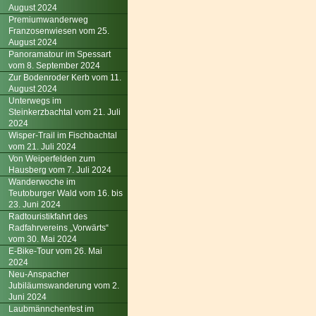
August 2024
Premiumwanderweg
Franzosenwiesen vom 25.
August 2024
Panoramatour im Spessart
vom 8. September 2024
Zur Bodenroder Kerb vom 11.
August 2024
Unterwegs im
Steinkerzbachtal vom 21. Juli
2024
Wisper-Trail im Fischbachtal
vom 21. Juli 2024
Von Weiperfelden zum
Hausberg vom 7. Juli 2024
Wanderwoche im
Teutoburger Wald vom 16. bis
23. Juni 2024
Radtouristikfahrt des
Radfahrvereins „Vorwärts“
vom 30. Mai 2024
E-Bike-Tour vom 26. Mai
2024
Neu-Anspacher
Jubiläumswanderung vom 2.
Juni 2024
Laubmännchenfest im