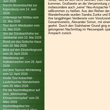
Juni 2026
kommen, Grußworte an die Versammlung zu
Durchs Bizzenbachtal zur
insbesondere auch „seine“ Neu-Anspacher
Kapersburg vom 14. Juni
willkommen zu heißen. Aus den Reihen de
2026
Wanderfreunde wurden Sandra Zunke und Eb
Unterwegs bei Möttau vom
ihre langjährigen Verdienste vom Vorsitzen
31. Mai 2026
Gesamtvereins, Alexander Simon, mit eine
Tour durch Wiesbaden vom
geehrt. Durch den Stalnhainer Grund ging 
gelungenen Nachmittag im Hessenpark spä
31. Mai 2026
Anspach zurück.
Von der Dörsbachhöhe ins
Jammertal vom 10. Mai 2026
Rund um das Gotische Haus
vom 10. Mai 2026
Blick auf den Ebsdorfergrund
vom 26. April 2026
Wanderung am
Hattsteinweiher vom 26. April
2026
Auf dem Taunus-Wichtelweg
vom 12. April 2026
Große Tour Aubachtal-
Lauterbachtal-Wanderheim
vom 29. März 2026
Für die Nachmittagstour auf
dem „Wehrheimer
Klimaerlebnispfad“ vom 29.
März 2026
Nachmittagstour ins