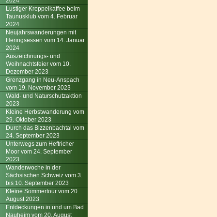
2024
Lustiger Kreppelkaffee beim
Taunusklub vom 4. Februar
2024
Neujahrswanderungen mit
Heringsessen vom 14. Januar
2024
Auszeichnungs- und
Weihnachtsfeier vom 10.
Dezember 2023
Grenzgang in Neu-Anspach
vom 19. November 2023
Wald- und Naturschutzaktion
2023
Kleine Herbstwanderung vom
29. Oktober 2023
Durch das Bizzenbachtal vom
24. September 2023
Unterwegs zum Heftricher
Moor vom 24. September
2023
Wanderwoche in der
Sächsischen Schweiz vom 3.
bis 10. September 2023
Kleine Sommertour vom 20.
August 2023
Entdeckungen in und um Bad
Nauheim vom 20. August