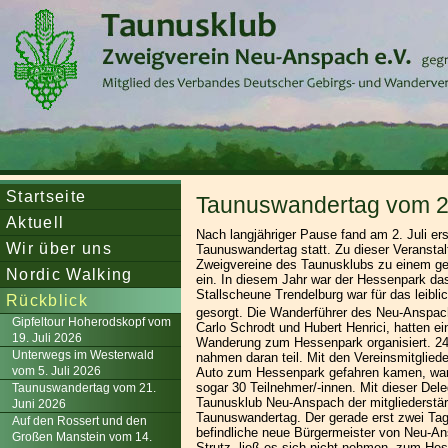
Startseite
Taunuswandertag vom 2.
Aktuell
Nach langjähriger Pause fand am 2. Juli er
Wir über uns
Taunuswandertag statt. Zu dieser Veranstalt
Zweigvereine des Taunusklubs zu einem g
Nordic Walking
ein. In diesem Jahr war der Hessenpark das 
Stallscheune Trendelburg war für das leibl
Rückblick
gesorgt. Die Wanderführer des Neu-Anspac
Gipfeltour Hoherodskopf vom
Carlo Schrodt und Hubert Henrici, hatten ei
19. Juli 2026
Wanderung zum Hessenpark organisiert. 2
Unterwegs im Westerwald
nahmen daran teil. Mit den Vereinsmitglied
vom 5. Juli 2026
Auto zum Hessenpark gefahren kamen, wa
sogar 30 Teilnehmer/-innen. Mit dieser Dele
Taunuswandertag vom 21.
Taunusklub Neu-Anspach der mitgliederstär
Juni 2026
Taunuswandertag. Der gerade erst zwei Ta
Auf den Rossert und den
befindliche neue Bürgermeister von Neu-An
Großen Manstein vom 14.
Strutz, ließ es sich nicht nehmen, zum He