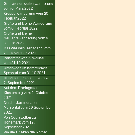
Grünwiesenweiherwanderung
vom 6. März 2022
Kreppelwanderung vom 20.
Februar 2022
Große und kleine Wanderung
vom 6. Februar 2022
Große und kleine
Neujahrswanderung vom 9.
Januar 2022
Das war der Grenzgang vom
21. November 2021
Panoramaweg Altweilnau
vom 31.10.2021
Unterwegs im herbstlichen
Spessart vom 31.10.2021
Hüttentour im Allgäu vom 4. -
7. September 2021
Auf dem Rheingauer
Klostersteig vom 3. Oktober
2021
Durchs Jammertal und
Mühlental vom 19 September
2021
Von Oberstedten zur
Hohemark vom 19.
September 2021
Wo die Chatten die Römer