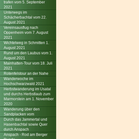
trafen vom 5. September
2021
Unterwegs im
Schächerbachtal vom 22.
August 2021
Vereinsausflug nach
Oppenheim vom 7. August
2021
Wichtelweg in Schmitten 1.
August 2021
Rund um den Laubus vom 1.
August 2021
Mainhatten-Tour vom 18. Juli
2021
Rotenfelstour an der Nahe
Wanderwoche im
Hochschwarzwald 2021
Herbstwanderung im Usatal
und durchs Herbstlaub zum
Marmorstein am 1. November
2020
Wanderung über den
Sandplacken vom
Durch das Jammertal und
Hasenbachtal sowie Quer
durch Anspach
Anspach - Rod am Berger