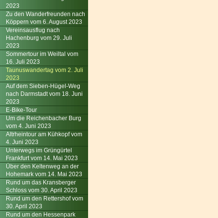
2023
Zu den Wanderfreunden nach
Köppern vom 6. August 2023
Vereinsausflug nach
Hachenburg vom 29. Juli
2023
Sommertour im Weiltal vom
16. Juli 2023
Taunuswandertag vom 2. Juli
2023
Auf dem Sieben-Hügel-Weg
nach Darmstadt vom 18. Juni
2023
E-Bike-Tour
Um die Reichenbacher Burg
vom 4. Juni 2023
Altrheintour am Kühkopf vom
4. Juni 2023
Unterwegs im Grüngürtel
Frankfurt vom 14. Mai 2023
Über den Keltenweg an der
Hohemark vom 14. Mai 2023
Rund um das Kransberger
Schloss vom 30. April 2023
Rund um den Rettershof vom
30. April 2023
Rund um den Hessenpark