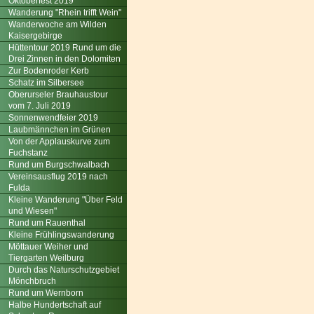
Oktoberfest 2019
Wanderung "Rhein trifft Wein"
Wanderwoche am Wilden
Kaisergebirge
Hüttentour 2019 Rund um die
Drei Zinnen in den Dolomiten
Zur Bodenroder Kerb
Schatz im Silbersee
Oberurseler Brauhaustour
vom 7. Juli 2019
Sonnenwendfeier 2019
Laubmännchen im Grünen
Von der Applauskurve zum
Fuchstanz
Rund um Burgschwalbach
Vereinsausflug 2019 nach
Fulda
Kleine Wanderung "Über Feld
und Wiesen"
Rund um Rauenthal
Kleine Frühlingswanderung
Möttauer Weiher und
Tiergarten Weilburg
Durch das Naturschutzgebiet
Mönchbruch
Rund um Wernborn
Halbe Hundertschaft auf