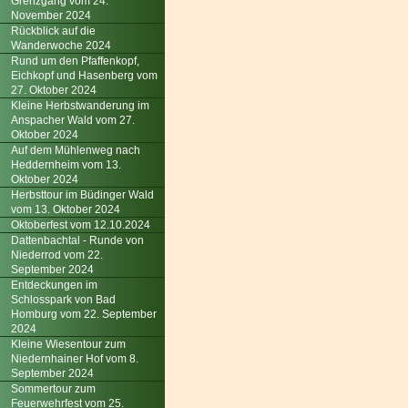
Grenzgang vom 24.
November 2024
Rückblick auf die
Wanderwoche 2024
Rund um den Pfaffenkopf,
Eichkopf und Hasenberg vom
27. Oktober 2024
Kleine Herbstwanderung im
Anspacher Wald vom 27.
Oktober 2024
Auf dem Mühlenweg nach
Heddernheim vom 13.
Oktober 2024
Herbsttour im Büdinger Wald
vom 13. Oktober 2024
Oktoberfest vom 12.10.2024
Dattenbachtal - Runde von
Niederrod vom 22.
September 2024
Entdeckungen im
Schlosspark von Bad
Homburg vom 22. September
2024
Kleine Wiesentour zum
Niedernhainer Hof vom 8.
September 2024
Sommertour zum
Feuerwehrfest vom 25.