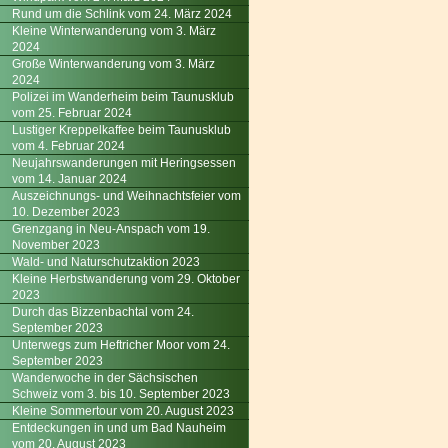
Rund um die Schlink vom 24. März 2024
Kleine Winterwanderung vom 3. März
2024
Große Winterwanderung vom 3. März
2024
Polizei im Wanderheim beim Taunusklub
vom 25. Februar 2024
Lustiger Kreppelkaffee beim Taunusklub
vom 4. Februar 2024
Neujahrswanderungen mit Heringsessen
vom 14. Januar 2024
Auszeichnungs- und Weihnachtsfeier vom
10. Dezember 2023
Grenzgang in Neu-Anspach vom 19.
November 2023
Wald- und Naturschutzaktion 2023
Kleine Herbstwanderung vom 29. Oktober
2023
Durch das Bizzenbachtal vom 24.
September 2023
Unterwegs zum Heftricher Moor vom 24.
September 2023
Wanderwoche in der Sächsischen
Schweiz vom 3. bis 10. September 2023
Kleine Sommertour vom 20. August 2023
Entdeckungen in und um Bad Nauheim
vom 20. August 2023