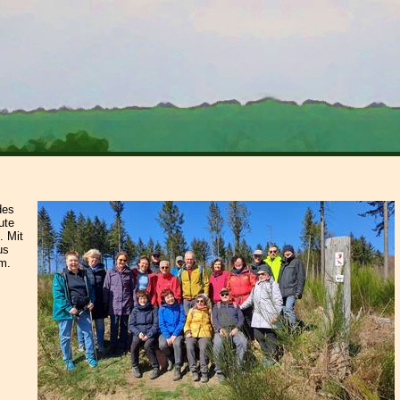
des
ute
. Mit
us
m.