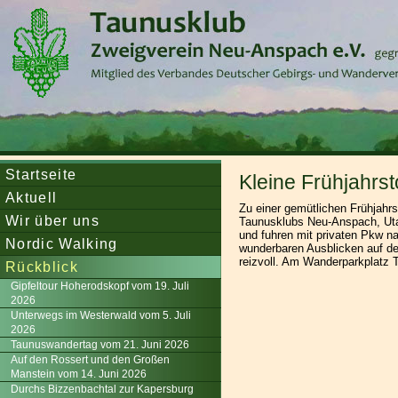
Startseite
Kleine Frühjahrst
Aktuell
Zu einer gemütlichen Frühjah
Wir über uns
Taunusklubs Neu-Anspach, Uta G
und fuhren mit privaten Pkw na
Nordic Walking
wunderbaren Ausblicken auf de
reizvoll. Am Wanderparkplatz 
Rückblick
Gipfeltour Hoherodskopf vom 19. Juli
2026
Unterwegs im Westerwald vom 5. Juli
2026
Taunuswandertag vom 21. Juni 2026
Auf den Rossert und den Großen
Manstein vom 14. Juni 2026
Durchs Bizzenbachtal zur Kapersburg