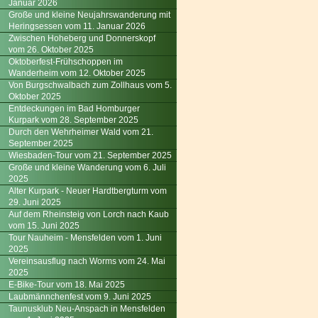
Januar 2026
Große und kleine Neujahrswanderung mit
Heringsessen vom 11. Januar 2026
Zwischen Hoheberg und Donnerskopf
vom 26. Oktober 2025
Oktoberfest-Frühschoppen im
Wanderheim vom 12. Oktober 2025
Von Burgschwalbach zum Zollhaus vom 5.
Oktober 2025
Entdeckungen im Bad Homburger
Kurpark vom 28. September 2025
Durch den Wehrheimer Wald vom 21.
September 2025
Wiesbaden-Tour vom 21. September 2025
Große und kleine Wanderung vom 6. Juli
2025
Alter Kurpark - Neuer Hardtbergturm vom
29. Juni 2025
Auf dem Rheinsteig von Lorch nach Kaub
vom 15. Juni 2025
Tour Nauheim - Mensfelden vom 1. Juni
2025
Vereinsausflug nach Worms vom 24. Mai
2025
E-Bike-Tour vom 18. Mai 2025
Laubmännchenfest vom 9. Juni 2025
Taunusklub Neu-Anspach in Mensfelden