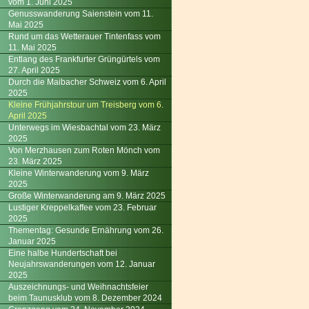
vom 1. Juni 2025
Genusswanderung Saienstein vom 11.
Mai 2025
Rund um das Wetterauer Tintenfass vom
11. Mai 2025
Entlang des Frankfurter Grüngürtels vom
27. April 2025
Durch die Maibacher Schweiz vom 6. April
2025
Kleine Frühjahrstour um Treisberg vom 6.
April 2025
Unterwegs im Wiesbachtal vom 23. März
2025
Von Merzhausen zum Roten Mönch vom
23. März 2025
Kleine Winterwanderung vom 9. März
2025
Große Winterwanderung am 9. März 2025
Lustiger Kreppelkaffee vom 23. Februar
2025
Thementag: Gesunde Ernährung vom 26.
Januar 2025
Eine halbe Hundertschaft bei
Neujahrswanderungen vom 12. Januar
2025
Auszeichnungs- und Weihnachtsfeier
beim Taunusklub vom 8. Dezember 2024