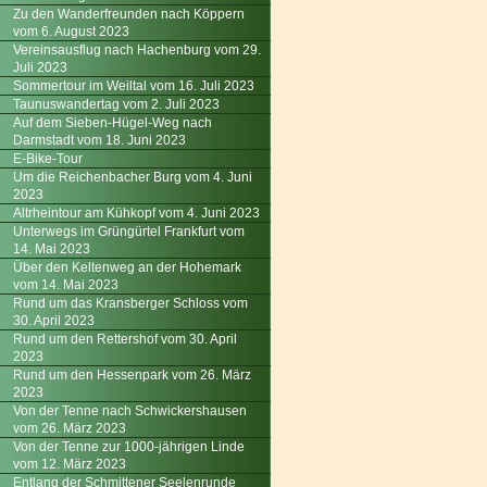
Zu den Wanderfreunden nach Köppern
vom 6. August 2023
Vereinsausflug nach Hachenburg vom 29.
Juli 2023
Sommertour im Weiltal vom 16. Juli 2023
Taunuswandertag vom 2. Juli 2023
Auf dem Sieben-Hügel-Weg nach
Darmstadt vom 18. Juni 2023
E-Bike-Tour
Um die Reichenbacher Burg vom 4. Juni
2023
Altrheintour am Kühkopf vom 4. Juni 2023
Unterwegs im Grüngürtel Frankfurt vom
14. Mai 2023
Über den Keltenweg an der Hohemark
vom 14. Mai 2023
Rund um das Kransberger Schloss vom
30. April 2023
Rund um den Rettershof vom 30. April
2023
Rund um den Hessenpark vom 26. März
2023
Von der Tenne nach Schwickershausen
vom 26. März 2023
Von der Tenne zur 1000-jährigen Linde
vom 12. März 2023
Entlang der Schmittener Seelenrunde