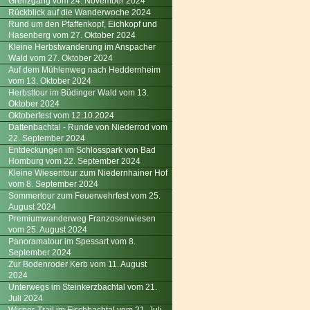
Grenzgang vom 24. November 2024
Rückblick auf die Wanderwoche 2024
Rund um den Pfaffenkopf, Eichkopf und
Hasenberg vom 27. Oktober 2024
Kleine Herbstwanderung im Anspacher
Wald vom 27. Oktober 2024
Auf dem Mühlenweg nach Heddernheim
vom 13. Oktober 2024
Herbsttour im Büdinger Wald vom 13.
Oktober 2024
Oktoberfest vom 12.10.2024
Dattenbachtal - Runde von Niederrod vom
22. September 2024
Entdeckungen im Schlosspark von Bad
Homburg vom 22. September 2024
Kleine Wiesentour zum Niedernhainer Hof
vom 8. September 2024
Sommertour zum Feuerwehrfest vom 25.
August 2024
Premiumwanderweg Franzosenwiesen
vom 25. August 2024
Panoramatour im Spessart vom 8.
September 2024
Zur Bodenroder Kerb vom 11. August
2024
Unterwegs im Steinkerzbachtal vom 21.
Juli 2024