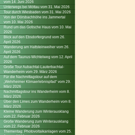
vom 14. Juni 2026
Unterwegs bei Möttau vom 31. Mai 2026
Tour durch Wiesbaden vom 31. Mai 2026
Von der Dörsbachhöhe ins Jammertal
vom 10. Mai 2026
Rund um das Gotische Haus vom 10. Mai
2026
Blick auf den Ebsdorfergrund vom 26.
April 2026
Wanderung am Hattsteinweiher vom 26.
April 2026
Auf dem Taunus-Wichtelweg vom 12. April
2026
Große Tour Aubachtal-Lauterbachtal-
Wanderheim vom 29. März 2026
Für die Nachmittagstour auf dem
„Wehrheimer Klimaerlebnispfad“ vom 29.
März 2026
Nachmittagstour ins Wanderheim vom 8.
März 2026
Über den Limes zum Wanderheim vom 8.
März 2026
Kleine Wanderung zum Winterausklang
vom 22. Februar 2026
Große Wanderung zum Winterausklang
vom 22. Februar 2026
Thementag: Photovoltaikanlagen vom 25.