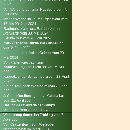
Wisper-Trail im Fischbachtal vom 21. Juli
2024
Von Weiperfelden zum Hausberg vom 7.
Juli 2024
Wanderwoche im Teutoburger Wald vom
16. bis 23. Juni 2024
Radtouristikfahrt des Radfahrvereins
„Vorwärts“ vom 30. Mai 2024
E-Bike-Tour vom 26. Mai 2024
Neu-Anspacher Jubiläumswanderung
vom 2. Juni 2024
Laubmännchenfest im Grünen vom 20.
Mai 2024
Von Pfaffenwiesbach zum
Naturschutzgebiet Eichkopf vom 5. Mai
2024
Küppeltour zur Schaumburg vom 28. April
2024
Kleine Tour nach Wehrheim vom 28. April
2024
Auf dem Goetheweg durch Mainhattan
vom 21. April 2024
Besuch des Westerfelder Kamps
Waldliebe vom 7. April 2024
Wanderung durch den Frühling vom 7.
April 2024
Von Cratzenbach zum Weilroder
Windpark vom 24. März 2024