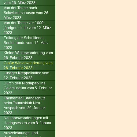
vom 26. März 2023
Von der Tenne nach
Schwickershausen vom 26.
März 2023
Von der Tenne zur 1000-
jährigen Linde vom 12. März
2023
Entlang der Schmittener
Seelenrunde vom 12. März
2023
Kleine Winterwanderung vom
26. Februar 2023
Große Winterwanderung vom
26. Februar 2023
Lustiger Kreppelkaffee vom
12. Februar 2023
Durch den Niddapark ins
Geldmuseum vom 5. Februar
2023
Thementag: Brandschutz
beim Taunusklub Neu-
Anspach vom 29. Januar
2023
Neujahrswanderungen mit
Heringsessen vom 8. Januar
2023
Auszeichnungs- und