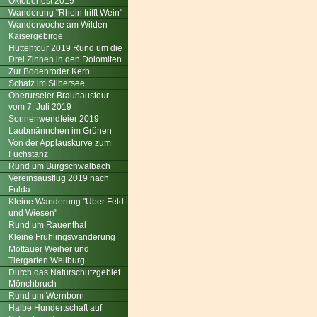
Oktoberfest 2019
Wanderung "Rhein trifft Wein"
Wanderwoche am Wilden
Kaisergebirge
Hüttentour 2019 Rund um die
Drei Zinnen in den Dolomiten
Zur Bodenroder Kerb
Schatz im Silbersee
Oberurseler Brauhaustour
vom 7. Juli 2019
Sonnenwendfeier 2019
Laubmännchen im Grünen
Von der Applauskurve zum
Fuchstanz
Rund um Burgschwalbach
Vereinsausflug 2019 nach
Fulda
Kleine Wanderung "Über Feld
und Wiesen"
Rund um Rauenthal
Kleine Frühlingswanderung
Möttauer Weiher und
Tiergarten Weilburg
Durch das Naturschutzgebiet
Mönchbruch
Rund um Wernborn
Halbe Hundertschaft auf