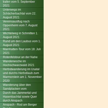
trafen vom 5. September
2021
Unterwegs im
Schächerbachtal vom 22.
August 2021
Vereinsausflug nach
Oppenheim vom 7. August
2021
Wichtelweg in Schmitten 1.
August 2021
Rund um den Laubus vom 1.
August 2021
Mainhatten-Tour vom 18. Juli
2021
Rotenfelstour an der Nahe
Wanderwoche im
Hochschwarzwald 2021
Herbstwanderung im Usatal
und durchs Herbstlaub zum
Marmorstein am 1. November
2020
Wanderung über den
Sandplacken vom
Durch das Jammertal und
Hasenbachtal sowie Quer
durch Anspach
Anspach - Rod am Berger