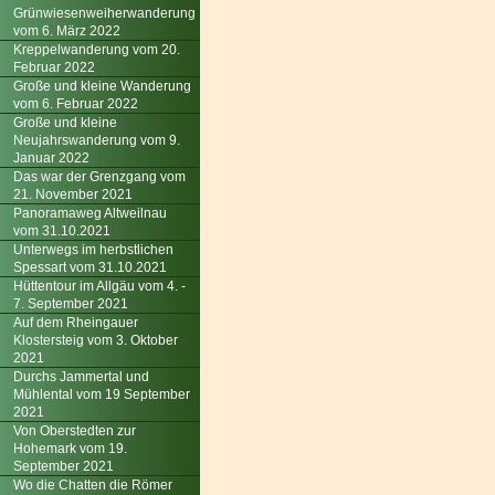
Grünwiesenweiherwanderung
vom 6. März 2022
Kreppelwanderung vom 20.
Februar 2022
Große und kleine Wanderung
vom 6. Februar 2022
Große und kleine
Neujahrswanderung vom 9.
Januar 2022
Das war der Grenzgang vom
21. November 2021
Panoramaweg Altweilnau
vom 31.10.2021
Unterwegs im herbstlichen
Spessart vom 31.10.2021
Hüttentour im Allgäu vom 4. -
7. September 2021
Auf dem Rheingauer
Klostersteig vom 3. Oktober
2021
Durchs Jammertal und
Mühlental vom 19 September
2021
Von Oberstedten zur
Hohemark vom 19.
September 2021
Wo die Chatten die Römer