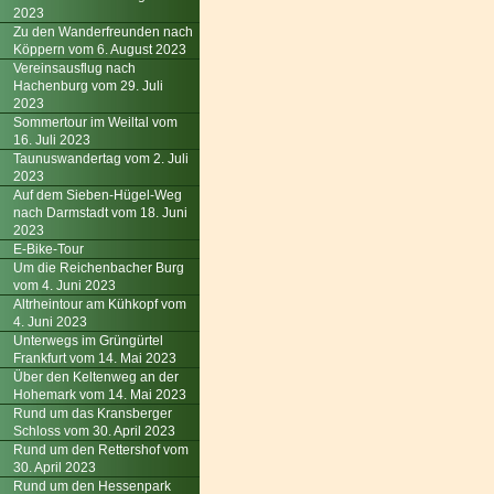
2023
Zu den Wanderfreunden nach
Köppern vom 6. August 2023
Vereinsausflug nach
Hachenburg vom 29. Juli
2023
Sommertour im Weiltal vom
16. Juli 2023
Taunuswandertag vom 2. Juli
2023
Auf dem Sieben-Hügel-Weg
nach Darmstadt vom 18. Juni
2023
E-Bike-Tour
Um die Reichenbacher Burg
vom 4. Juni 2023
Altrheintour am Kühkopf vom
4. Juni 2023
Unterwegs im Grüngürtel
Frankfurt vom 14. Mai 2023
Über den Keltenweg an der
Hohemark vom 14. Mai 2023
Rund um das Kransberger
Schloss vom 30. April 2023
Rund um den Rettershof vom
30. April 2023
Rund um den Hessenpark