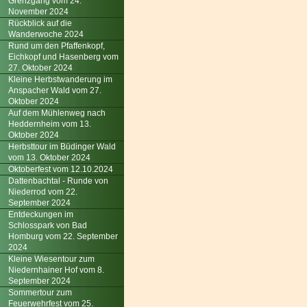
Grenzgang vom 24.
November 2024
Rückblick auf die
Wanderwoche 2024
Rund um den Pfaffenkopf,
Eichkopf und Hasenberg vom
27. Oktober 2024
Kleine Herbstwanderung im
Anspacher Wald vom 27.
Oktober 2024
Auf dem Mühlenweg nach
Heddernheim vom 13.
Oktober 2024
Herbsttour im Büdinger Wald
vom 13. Oktober 2024
Oktoberfest vom 12.10.2024
Dattenbachtal - Runde von
Niederrod vom 22.
September 2024
Entdeckungen im
Schlosspark von Bad
Homburg vom 22. September
2024
Kleine Wiesentour zum
Niedernhainer Hof vom 8.
September 2024
Sommertour zum
Feuerwehrfest vom 25.