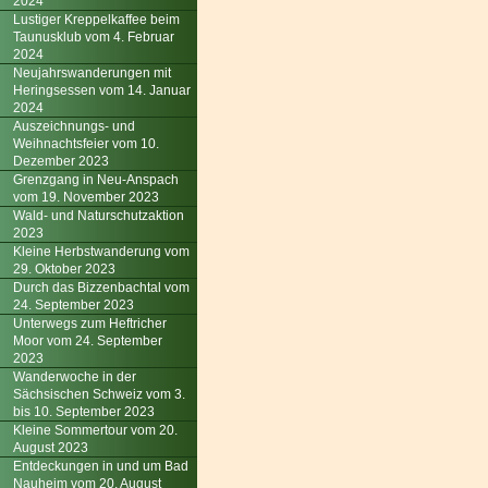
2024
Lustiger Kreppelkaffee beim
Taunusklub vom 4. Februar
2024
Neujahrswanderungen mit
Heringsessen vom 14. Januar
2024
Auszeichnungs- und
Weihnachtsfeier vom 10.
Dezember 2023
Grenzgang in Neu-Anspach
vom 19. November 2023
Wald- und Naturschutzaktion
2023
Kleine Herbstwanderung vom
29. Oktober 2023
Durch das Bizzenbachtal vom
24. September 2023
Unterwegs zum Heftricher
Moor vom 24. September
2023
Wanderwoche in der
Sächsischen Schweiz vom 3.
bis 10. September 2023
Kleine Sommertour vom 20.
August 2023
Entdeckungen in und um Bad
Nauheim vom 20. August