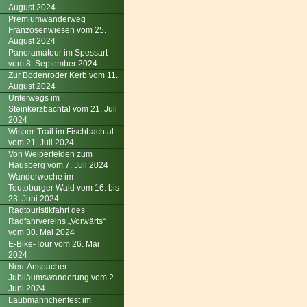
August 2024
Premiumwanderweg
Franzosenwiesen vom 25.
August 2024
Panoramatour im Spessart
vom 8. September 2024
Zur Bodenroder Kerb vom 11.
August 2024
Unterwegs im
Steinkerzbachtal vom 21. Juli
2024
Wisper-Trail im Fischbachtal
vom 21. Juli 2024
Von Weiperfelden zum
Hausberg vom 7. Juli 2024
Wanderwoche im
Teutoburger Wald vom 16. bis
23. Juni 2024
Radtouristikfahrt des
Radfahrvereins „Vorwärts“
vom 30. Mai 2024
E-Bike-Tour vom 26. Mai
2024
Neu-Anspacher
Jubiläumswanderung vom 2.
Juni 2024
Laubmännchenfest im