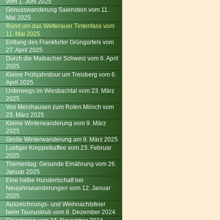
vom 1. Juni 2025
Genusswanderung Saienstein vom 11.
Mai 2025
Rund um das Wetterauer Tintenfass vom
11. Mai 2025
Entlang des Frankfurter Grüngürtels vom
27. April 2025
Durch die Maibacher Schweiz vom 6. April
2025
Kleine Frühjahrstour um Treisberg vom 6.
April 2025
Unterwegs im Wiesbachtal vom 23. März
2025
Von Merzhausen zum Roten Mönch vom
23. März 2025
Kleine Winterwanderung vom 9. März
2025
Große Winterwanderung am 9. März 2025
Lustiger Kreppelkaffee vom 23. Februar
2025
Thementag: Gesunde Ernährung vom 26.
Januar 2025
Eine halbe Hundertschaft bei
Neujahrswanderungen vom 12. Januar
2025
Auszeichnungs- und Weihnachtsfeier
beim Taunusklub vom 8. Dezember 2024