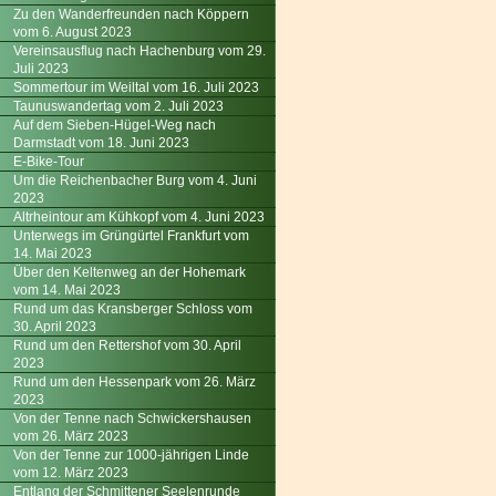
Zu den Wanderfreunden nach Köppern
vom 6. August 2023
Vereinsausflug nach Hachenburg vom 29.
Juli 2023
Sommertour im Weiltal vom 16. Juli 2023
Taunuswandertag vom 2. Juli 2023
Auf dem Sieben-Hügel-Weg nach
Darmstadt vom 18. Juni 2023
E-Bike-Tour
Um die Reichenbacher Burg vom 4. Juni
2023
Altrheintour am Kühkopf vom 4. Juni 2023
Unterwegs im Grüngürtel Frankfurt vom
14. Mai 2023
Über den Keltenweg an der Hohemark
vom 14. Mai 2023
Rund um das Kransberger Schloss vom
30. April 2023
Rund um den Rettershof vom 30. April
2023
Rund um den Hessenpark vom 26. März
2023
Von der Tenne nach Schwickershausen
vom 26. März 2023
Von der Tenne zur 1000-jährigen Linde
vom 12. März 2023
Entlang der Schmittener Seelenrunde