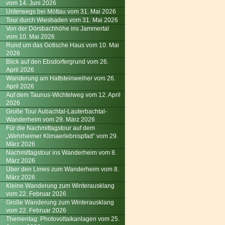
vom 14. Juni 2026
Unterwegs bei Möttau vom 31. Mai 2026
Tour durch Wiesbaden vom 31. Mai 2026
Von der Dörsbachhöhe ins Jammertal
vom 10. Mai 2026
Rund um das Gotische Haus vom 10. Mai
2026
Blick auf den Ebsdorfergrund vom 26.
April 2026
Wanderung am Hattsteinweiher vom 26.
April 2026
Auf dem Taunus-Wichtelweg vom 12. April
2026
Große Tour Aubachtal-Lauterbachtal-
Wanderheim vom 29. März 2026
Für die Nachmittagstour auf dem
„Wehrheimer Klimaerlebnispfad“ vom 29.
März 2026
Nachmittagstour ins Wanderheim vom 8.
März 2026
Über den Limes zum Wanderheim vom 8.
März 2026
Kleine Wanderung zum Winterausklang
vom 22. Februar 2026
Große Wanderung zum Winterausklang
vom 22. Februar 2026
Thementag: Photovoltaikanlagen vom 25.