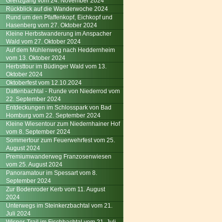
Grenzgang vom 24. November 2024
Rückblick auf die Wanderwoche 2024
Rund um den Pfaffenkopf, Eichkopf und
Hasenberg vom 27. Oktober 2024
Kleine Herbstwanderung im Anspacher
Wald vom 27. Oktober 2024
Auf dem Mühlenweg nach Heddernheim
vom 13. Oktober 2024
Herbsttour im Büdinger Wald vom 13.
Oktober 2024
Oktoberfest vom 12.10.2024
Dattenbachtal - Runde von Niederrod vom
22. September 2024
Entdeckungen im Schlosspark von Bad
Homburg vom 22. September 2024
Kleine Wiesentour zum Niedernhainer Hof
vom 8. September 2024
Sommertour zum Feuerwehrfest vom 25.
August 2024
Premiumwanderweg Franzosenwiesen
vom 25. August 2024
Panoramatour im Spessart vom 8.
September 2024
Zur Bodenroder Kerb vom 11. August
2024
Unterwegs im Steinkerzbachtal vom 21.
Juli 2024