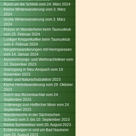
Rund um die Schlink vom 24. März 2024
Kleine Winterwanderung vom 3. März
2024
Große Winterwanderung vom 3. März
2024
Polizei im Wanderheim beim Taunusklub
vom 25. Februar 2024
Lustiger Kreppelkaffee beim Taunusklub
vom 4. Februar 2024
Neujahrswanderungen mit Heringsessen
vom 14. Januar 2024
Auszeichnungs- und Weihnachtsfeier vom
10. Dezember 2023
Grenzgang in Neu-Anspach vom 19.
November 2023
Wald- und Naturschutzaktion 2023
Kleine Herbstwanderung vom 29. Oktober
2023
Durch das Bizzenbachtal vom 24.
September 2023
Unterwegs zum Heftricher Moor vom 24.
September 2023
Wanderwoche in der Sächsischen
Schweiz vom 3. bis 10. September 2023
Kleine Sommertour vom 20. August 2023
Entdeckungen in und um Bad Nauheim
vom 20. August 2023