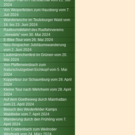
Wisper-Trail im Fischbachtal vom 21. Juli
2024
Von Weiperfelden zum Hausberg vom 7.
Juli 2024
Wanderwoche im Teutoburger Wald vom
16. bis 23. Juni 2024
Radtouristikfahrt des Radfahrvereins
„Vorwärts“ vom 30. Mai 2024
E-Bike-Tour vom 26. Mai 2024
Neu-Anspacher Jubiläumswanderung
vom 2. Juni 2024
Laubmännchenfest im Grünen vom 20.
Mai 2024
Von Pfaffenwiesbach zum
Naturschutzgebiet Eichkopf vom 5. Mai
2024
Küppeltour zur Schaumburg vom 28. April
2024
Kleine Tour nach Wehrheim vom 28. April
2024
Auf dem Goetheweg durch Mainhattan
vom 21. April 2024
Besuch des Westerfelder Kamps
Waldliebe vom 7. April 2024
Wanderung durch den Frühling vom 7.
April 2024
Von Cratzenbach zum Weilroder
Windpark vom 24. März 2024