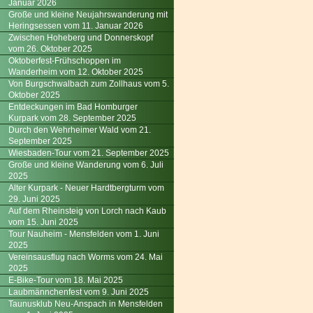
Januar 2026
Große und kleine Neujahrswanderung mit
Heringsessen vom 11. Januar 2026
Zwischen Hoheberg und Donnerskopf
vom 26. Oktober 2025
Oktoberfest-Frühschoppen im
Wanderheim vom 12. Oktober 2025
Von Burgschwalbach zum Zollhaus vom 5.
Oktober 2025
Entdeckungen im Bad Homburger
Kurpark vom 28. September 2025
Durch den Wehrheimer Wald vom 21.
September 2025
Wiesbaden-Tour vom 21. September 2025
Große und kleine Wanderung vom 6. Juli
2025
Alter Kurpark - Neuer Hardtbergturm vom
29. Juni 2025
Auf dem Rheinsteig von Lorch nach Kaub
vom 15. Juni 2025
Tour Nauheim - Mensfelden vom 1. Juni
2025
Vereinsausflug nach Worms vom 24. Mai
2025
E-Bike-Tour vom 18. Mai 2025
Laubmännchenfest vom 9. Juni 2025
Taunusklub Neu-Anspach in Mensfelden