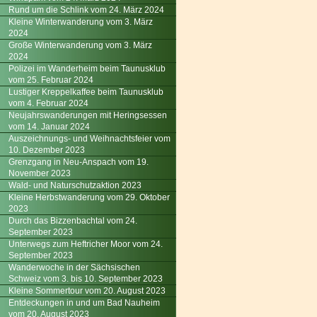
Rund um die Schlink vom 24. März 2024
Kleine Winterwanderung vom 3. März
2024
Große Winterwanderung vom 3. März
2024
Polizei im Wanderheim beim Taunusklub
vom 25. Februar 2024
Lustiger Kreppelkaffee beim Taunusklub
vom 4. Februar 2024
Neujahrswanderungen mit Heringsessen
vom 14. Januar 2024
Auszeichnungs- und Weihnachtsfeier vom
10. Dezember 2023
Grenzgang in Neu-Anspach vom 19.
November 2023
Wald- und Naturschutzaktion 2023
Kleine Herbstwanderung vom 29. Oktober
2023
Durch das Bizzenbachtal vom 24.
September 2023
Unterwegs zum Heftricher Moor vom 24.
September 2023
Wanderwoche in der Sächsischen
Schweiz vom 3. bis 10. September 2023
Kleine Sommertour vom 20. August 2023
Entdeckungen in und um Bad Nauheim
vom 20. August 2023