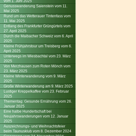
vom 1. Juni 2025
Genusswanderung Saienstein vom 11.
Mai 2025
Rund um das Wetterauer Tintenfass vom
11. Mai 2025
Entlang des Frankfurter Grüngürtels vom
27. April 2025
Durch die Maibacher Schweiz vom 6. April
2025
Kleine Frühjahrstour um Treisberg vom 6.
April 2025
Unterwegs im Wiesbachtal vom 23. März
2025
Von Merzhausen zum Roten Mönch vom
23. März 2025
Kleine Winterwanderung vom 9. März
2025
Große Winterwanderung am 9. März 2025
Lustiger Kreppelkaffee vom 23. Februar
2025
Thementag: Gesunde Ernährung vom 26.
Januar 2025
Eine halbe Hundertschaft bei
Neujahrswanderungen vom 12. Januar
2025
Auszeichnungs- und Weihnachtsfeier
beim Taunusklub vom 8. Dezember 2024