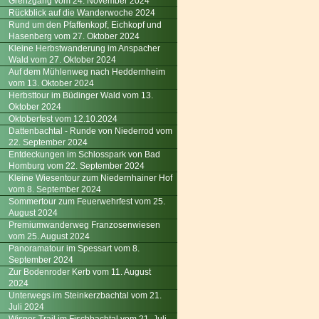
Grenzgang vom 24. November 2024
Rückblick auf die Wanderwoche 2024
Rund um den Pfaffenkopf, Eichkopf und
Hasenberg vom 27. Oktober 2024
Kleine Herbstwanderung im Anspacher
Wald vom 27. Oktober 2024
Auf dem Mühlenweg nach Heddernheim
vom 13. Oktober 2024
Herbsttour im Büdinger Wald vom 13.
Oktober 2024
Oktoberfest vom 12.10.2024
Dattenbachtal - Runde von Niederrod vom
22. September 2024
Entdeckungen im Schlosspark von Bad
Homburg vom 22. September 2024
Kleine Wiesentour zum Niedernhainer Hof
vom 8. September 2024
Sommertour zum Feuerwehrfest vom 25.
August 2024
Premiumwanderweg Franzosenwiesen
vom 25. August 2024
Panoramatour im Spessart vom 8.
September 2024
Zur Bodenroder Kerb vom 11. August
2024
Unterwegs im Steinkerzbachtal vom 21.
Juli 2024