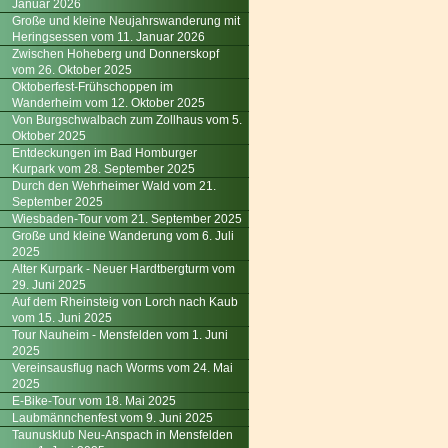
Januar 2026
Große und kleine Neujahrswanderung mit
Heringsessen vom 11. Januar 2026
Zwischen Hoheberg und Donnerskopf
vom 26. Oktober 2025
Oktoberfest-Frühschoppen im
Wanderheim vom 12. Oktober 2025
Von Burgschwalbach zum Zollhaus vom 5.
Oktober 2025
Entdeckungen im Bad Homburger
Kurpark vom 28. September 2025
Durch den Wehrheimer Wald vom 21.
September 2025
Wiesbaden-Tour vom 21. September 2025
Große und kleine Wanderung vom 6. Juli
2025
Alter Kurpark - Neuer Hardtbergturm vom
29. Juni 2025
Auf dem Rheinsteig von Lorch nach Kaub
vom 15. Juni 2025
Tour Nauheim - Mensfelden vom 1. Juni
2025
Vereinsausflug nach Worms vom 24. Mai
2025
E-Bike-Tour vom 18. Mai 2025
Laubmännchenfest vom 9. Juni 2025
Taunusklub Neu-Anspach in Mensfelden