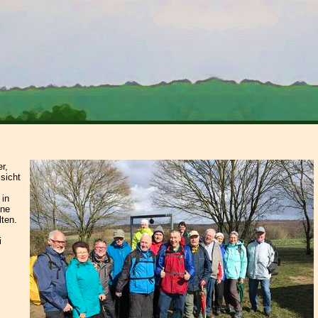
r,
sicht
 in
ine
ten.
i