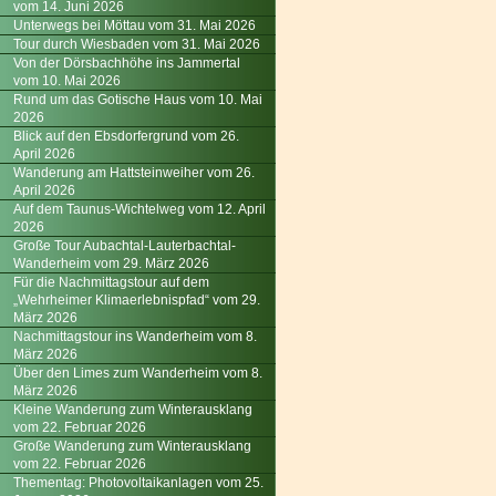
vom 14. Juni 2026
Unterwegs bei Möttau vom 31. Mai 2026
Tour durch Wiesbaden vom 31. Mai 2026
Von der Dörsbachhöhe ins Jammertal
vom 10. Mai 2026
Rund um das Gotische Haus vom 10. Mai
2026
Blick auf den Ebsdorfergrund vom 26.
April 2026
Wanderung am Hattsteinweiher vom 26.
April 2026
Auf dem Taunus-Wichtelweg vom 12. April
2026
Große Tour Aubachtal-Lauterbachtal-
Wanderheim vom 29. März 2026
Für die Nachmittagstour auf dem
„Wehrheimer Klimaerlebnispfad“ vom 29.
März 2026
Nachmittagstour ins Wanderheim vom 8.
März 2026
Über den Limes zum Wanderheim vom 8.
März 2026
Kleine Wanderung zum Winterausklang
vom 22. Februar 2026
Große Wanderung zum Winterausklang
vom 22. Februar 2026
Thementag: Photovoltaikanlagen vom 25.