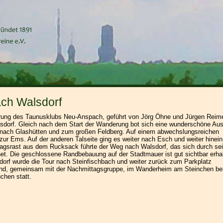
ach Walsdorf
rung des Taunusklubs Neu-Anspach, geführt von Jörg Öhne und Jürgen Reime
lsdorf. Gleich nach dem Start der Wanderung bot sich eine wunderschöne Aus
nach Glashütten und zum großen Feldberg. Auf einem abwechslungsreichen
zur Ems. Auf der anderen Talseite ging es weiter nach Esch und weiter hinein
tagsrast aus dem Rucksack führte der Weg nach Walsdorf, das sich durch se
et. Die geschlossene Randbebauung auf der Stadtmauer ist gut sichtbar erhal
rf wurde die Tour nach Steinfischbach und weiter zurück zum Parkplatz
fand, gemeinsam mit der Nachmittagsgruppe, im Wanderheim am Steinchen be
chen statt.