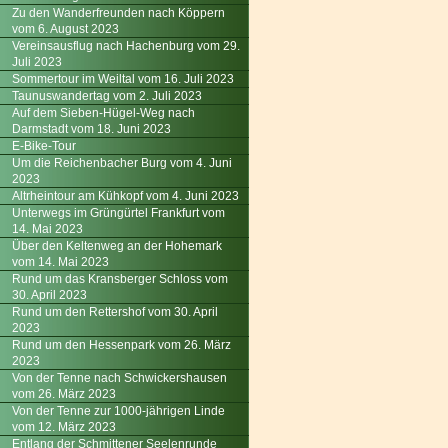
Zu den Wanderfreunden nach Köppern
vom 6. August 2023
Vereinsausflug nach Hachenburg vom 29.
Juli 2023
Sommertour im Weiltal vom 16. Juli 2023
Taunuswandertag vom 2. Juli 2023
Auf dem Sieben-Hügel-Weg nach
Darmstadt vom 18. Juni 2023
E-Bike-Tour
Um die Reichenbacher Burg vom 4. Juni
2023
Altrheintour am Kühkopf vom 4. Juni 2023
Unterwegs im Grüngürtel Frankfurt vom
14. Mai 2023
Über den Keltenweg an der Hohemark
vom 14. Mai 2023
Rund um das Kransberger Schloss vom
30. April 2023
Rund um den Rettershof vom 30. April
2023
Rund um den Hessenpark vom 26. März
2023
Von der Tenne nach Schwickershausen
vom 26. März 2023
Von der Tenne zur 1000-jährigen Linde
vom 12. März 2023
Entlang der Schmittener Seelenrunde