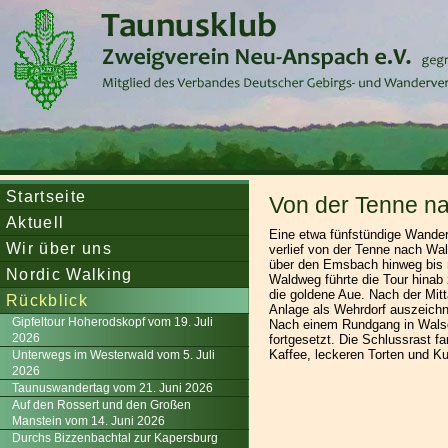
Startseite
Von der Tenne n
Aktuell
Eine etwa fünfstündige Wande
Wir über uns
verlief von der Tenne nach Wa
über den Emsbach hinweg bis 
Nordic Walking
Waldweg führte die Tour hinab 
die goldene Aue. Nach der Mit
Rückblick
Anlage als Wehrdorf auszeichn
Gipfeltour Hoherodskopf vom 19. Juli
Nach einem Rundgang in Walsdo
2026
fortgesetzt. Die Schlussrast 
Kaffee, leckeren Torten und Ku
Unterwegs im Westerwald vom 5. Juli
2026
Taunuswandertag vom 21. Juni 2026
Auf den Rossert und den Großen
Manstein vom 14. Juni 2026
Durchs Bizzenbachtal zur Kapersburg