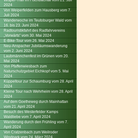
Wisper-Trail im Fischbachtal vom 21. Juli
2024
Von Weiperfelden zum Hausberg vom 7.
Juli 2024
Wanderwoche im Teutoburger Wald vom
16. bis 23. Juni 2024
Radtouristikfahrt des Radfahrvereins
„Vorwärts“ vom 30. Mai 2024
E-Bike-Tour vom 26. Mai 2024
Neu-Anspacher Jubiläumswanderung
vom 2. Juni 2024
Laubmännchenfest im Grünen vom 20.
Mai 2024
Von Pfaffenwiesbach zum
Naturschutzgebiet Eichkopf vom 5. Mai
2024
Küppeltour zur Schaumburg vom 28. April
2024
Kleine Tour nach Wehrheim vom 28. April
2024
Auf dem Goetheweg durch Mainhattan
vom 21. April 2024
Besuch des Westerfelder Kamps
Waldliebe vom 7. April 2024
Wanderung durch den Frühling vom 7.
April 2024
Von Cratzenbach zum Weilroder
Windpark vom 24. März 2024