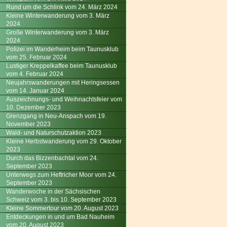
Rund um die Schlink vom 24. März 2024
Kleine Winterwanderung vom 3. März
2024
Große Winterwanderung vom 3. März
2024
Polizei im Wanderheim beim Taunusklub
vom 25. Februar 2024
Lustiger Kreppelkaffee beim Taunusklub
vom 4. Februar 2024
Neujahrswanderungen mit Heringsessen
vom 14. Januar 2024
Auszeichnungs- und Weihnachtsfeier vom
10. Dezember 2023
Grenzgang in Neu-Anspach vom 19.
November 2023
Wald- und Naturschutzaktion 2023
Kleine Herbstwanderung vom 29. Oktober
2023
Durch das Bizzenbachtal vom 24.
September 2023
Unterwegs zum Heftricher Moor vom 24.
September 2023
Wanderwoche in der Sächsischen
Schweiz vom 3. bis 10. September 2023
Kleine Sommertour vom 20. August 2023
Entdeckungen in und um Bad Nauheim
vom 20. August 2023