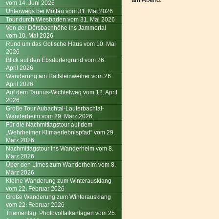
vom 14. Juni 2026
Unterwegs bei Möttau vom 31. Mai 2026
Tour durch Wiesbaden vom 31. Mai 2026
Von der Dörsbachhöhe ins Jammertal
vom 10. Mai 2026
Rund um das Gotische Haus vom 10. Mai
2026
Blick auf den Ebsdorfergrund vom 26.
April 2026
Wanderung am Hattsteinweiher vom 26.
April 2026
Auf dem Taunus-Wichtelweg vom 12. April
2026
Große Tour Aubachtal-Lauterbachtal-
Wanderheim vom 29. März 2026
Für die Nachmittagstour auf dem
„Wehrheimer Klimaerlebnispfad“ vom 29.
März 2026
Nachmittagstour ins Wanderheim vom 8.
März 2026
Über den Limes zum Wanderheim vom 8.
März 2026
Kleine Wanderung zum Winterausklang
vom 22. Februar 2026
Große Wanderung zum Winterausklang
vom 22. Februar 2026
Thementag: Photovoltaikanlagen vom 25.