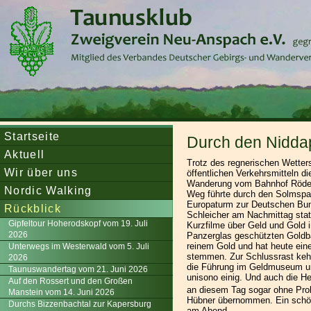
Startseite
Durch den Nidda
Aktuell
Trotz des regnerischen Wett
Wir über uns
öffentlichen Verkehrsmitteln d
Wanderung vom Bahnhof Rödel
Nordic Walking
Weg führte durch den Solmspar
Europaturm zur Deutschen Bu
Rückblick
Schleicher am Nachmittag stat
Gipfeltour Hoherodskopf vom 19. Juli
Kurzfilme über Geld und Gold 
2026
Panzerglas geschützten Goldba
reinem Gold und hat heute ein
Unterwegs im Westerwald vom 5. Juli
stemmen. Zur Schlussrast kehr
2026
die Führung im Geldmuseum un
Taunuswandertag vom 21. Juni 2026
unisono einig. Und auch die He
Auf den Rossert und den Großen
an diesem Tag sogar ohne Pro
Manstein vom 14. Juni 2026
Hübner übernommen. Ein schön
Durchs Bizzenbachtal zur Kapersburg
am Abend.