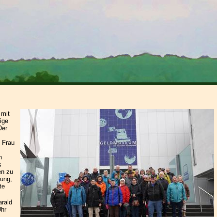
 mit
ige
Der
 Frau
h
s
en zu
rung,
te
rald
Uhr