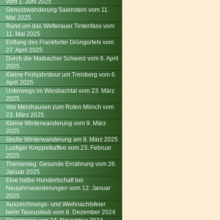
vom 1. Juni 2025
Genusswanderung Saienstein vom 11.
Mai 2025
Rund um das Wetterauer Tintenfass vom
11. Mai 2025
Entlang des Frankfurter Grüngürtels vom
27. April 2025
Durch die Maibacher Schweiz vom 6. April
2025
Kleine Frühjahrstour um Treisberg vom 6.
April 2025
Unterwegs im Wiesbachtal vom 23. März
2025
Von Merzhausen zum Roten Mönch vom
23. März 2025
Kleine Winterwanderung vom 9. März
2025
Große Winterwanderung am 9. März 2025
Lustiger Kreppelkaffee vom 23. Februar
2025
Thementag: Gesunde Ernährung vom 26.
Januar 2025
Eine halbe Hundertschaft bei
Neujahrswanderungen vom 12. Januar
2025
Auszeichnungs- und Weihnachtsfeier
beim Taunusklub vom 8. Dezember 2024