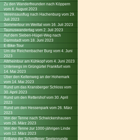
Zu den Wanderfreunden nach Köppern
vom 6. August 2023
Vereinsausflug nach Hachenburg vom 29.
Juli 2023
Sommertour im Weiltal vom 16. Juli 2023
Taunuswandertag vom 2. Juli 2023
Auf dem Sieben-Hügel-Weg nach
Darmstadt vom 18. Juni 2023
E-Bike-Tour
Um die Reichenbacher Burg vom 4. Juni
2023
Altrheintour am Kühkopf vom 4. Juni 2023
Unterwegs im Grüngürtel Frankfurt vom
14. Mai 2023
Über den Keltenweg an der Hohemark
vom 14. Mai 2023
Rund um das Kransberger Schloss vom
30. April 2023
Rund um den Rettershof vom 30. April
2023
Rund um den Hessenpark vom 26. März
2023
Von der Tenne nach Schwickershausen
vom 26. März 2023
Von der Tenne zur 1000-jährigen Linde
vom 12. März 2023
Entlang der Schmittener Seelenrunde