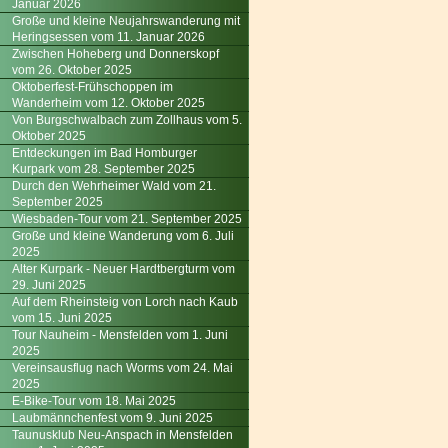
Januar 2026
Große und kleine Neujahrswanderung mit
Heringsessen vom 11. Januar 2026
Zwischen Hoheberg und Donnerskopf
vom 26. Oktober 2025
Oktoberfest-Frühschoppen im
Wanderheim vom 12. Oktober 2025
Von Burgschwalbach zum Zollhaus vom 5.
Oktober 2025
Entdeckungen im Bad Homburger
Kurpark vom 28. September 2025
Durch den Wehrheimer Wald vom 21.
September 2025
Wiesbaden-Tour vom 21. September 2025
Große und kleine Wanderung vom 6. Juli
2025
Alter Kurpark - Neuer Hardtbergturm vom
29. Juni 2025
Auf dem Rheinsteig von Lorch nach Kaub
vom 15. Juni 2025
Tour Nauheim - Mensfelden vom 1. Juni
2025
Vereinsausflug nach Worms vom 24. Mai
2025
E-Bike-Tour vom 18. Mai 2025
Laubmännchenfest vom 9. Juni 2025
Taunusklub Neu-Anspach in Mensfelden