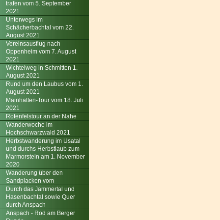
trafen vom 5. September
2021
Unterwegs im
Schächerbachtal vom 22.
August 2021
Vereinsausflug nach
Oppenheim vom 7. August
2021
Wichtelweg in Schmitten 1.
August 2021
Rund um den Laubus vom 1.
August 2021
Mainhatten-Tour vom 18. Juli
2021
Rotenfelstour an der Nahe
Wanderwoche im
Hochschwarzwald 2021
Herbstwanderung im Usatal
und durchs Herbstlaub zum
Marmorstein am 1. November
2020
Wanderung über den
Sandplacken vom
Durch das Jammertal und
Hasenbachtal sowie Quer
durch Anspach
Anspach - Rod am Berger