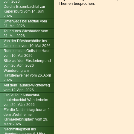
Juni 2026
Themen besprochen.
Durchs Bizzenbachtal zur
Kapersburg vom 14. Juni
2026
Unterwegs bei Möttau vom
31. Mai 2026
Tour durch Wiesbaden vom
31. Mai 2026
Von der Dörsbachhöhe ins
Jammertal vom 10. Mai 2026
Rund um das Gotische Haus
vom 10. Mai 2026
Blick auf den Ebsdorfergrund
vom 26. April 2026
Wanderung am
Hattsteinweiher vom 26. April
2026
Auf dem Taunus-Wichtelweg
vom 12. April 2026
Große Tour Aubachtal-
Lauterbachtal-Wanderheim
vom 29. März 2026
Für die Nachmittagstour auf
dem „Wehrheimer
Klimaerlebnispfad“ vom 29.
März 2026
Nachmittagstour ins