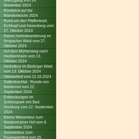
Grenzgang vom 24.
November 2024
Rückblick auf die
Wanderwoche 2024
Rund um den Pfaffenkopf,
Eichkopf und Hasenberg vom
27. Oktober 2024
Kleine Herbstwanderung im
Anspacher Wald vom 27.
Oktober 2024
Auf dem Mühlenweg nach
Heddernheim vom 13.
Oktober 2024
Herbsttour im Büdinger Wald
vom 13. Oktober 2024
Oktoberfest vom 12.10.2024
Dattenbachtal - Runde von
Niederrod vom 22.
September 2024
Entdeckungen im
Schlosspark von Bad
Homburg vom 22. September
2024
Kleine Wiesentour zum
Niedernhainer Hof vom 8.
September 2024
Sommertour zum
Feuerwehrfest vom 25.