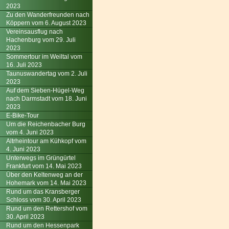
2023
Zu den Wanderfreunden nach
Köppern vom 6. August 2023
Vereinsausflug nach
Hachenburg vom 29. Juli
2023
Sommertour im Weiltal vom
16. Juli 2023
Taunuswandertag vom 2. Juli
2023
Auf dem Sieben-Hügel-Weg
nach Darmstadt vom 18. Juni
2023
E-Bike-Tour
Um die Reichenbacher Burg
vom 4. Juni 2023
Altrheintour am Kühkopf vom
4. Juni 2023
Unterwegs im Grüngürtel
Frankfurt vom 14. Mai 2023
Über den Keltenweg an der
Hohemark vom 14. Mai 2023
Rund um das Kransberger
Schloss vom 30. April 2023
Rund um den Rettershof vom
30. April 2023
Rund um den Hessenpark