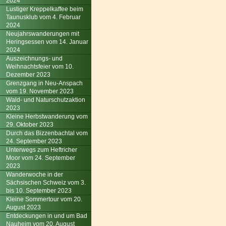
2024
Lustiger Kreppelkaffee beim
Taunusklub vom 4. Februar
2024
Neujahrswanderungen mit
Heringsessen vom 14. Januar
2024
Auszeichnungs- und
Weihnachtsfeier vom 10.
Dezember 2023
Grenzgang in Neu-Anspach
vom 19. November 2023
Wald- und Naturschutzaktion
2023
Kleine Herbstwanderung vom
29. Oktober 2023
Durch das Bizzenbachtal vom
24. September 2023
Unterwegs zum Heftricher
Moor vom 24. September
2023
Wanderwoche in der
Sächsischen Schweiz vom 3.
bis 10. September 2023
Kleine Sommertour vom 20.
August 2023
Entdeckungen in und um Bad
Nauheim vom 20. August