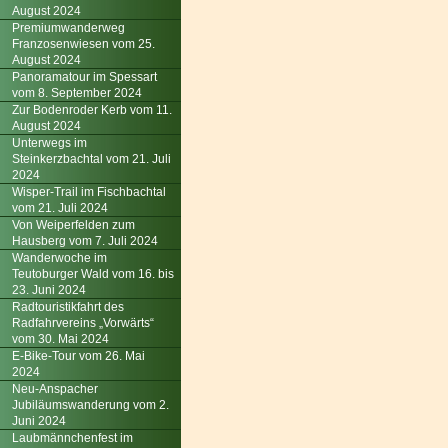
August 2024
Premiumwanderweg
Franzosenwiesen vom 25.
August 2024
Panoramatour im Spessart
vom 8. September 2024
Zur Bodenroder Kerb vom 11.
August 2024
Unterwegs im
Steinkerzbachtal vom 21. Juli
2024
Wisper-Trail im Fischbachtal
vom 21. Juli 2024
Von Weiperfelden zum
Hausberg vom 7. Juli 2024
Wanderwoche im
Teutoburger Wald vom 16. bis
23. Juni 2024
Radtouristikfahrt des
Radfahrvereins „Vorwärts“
vom 30. Mai 2024
E-Bike-Tour vom 26. Mai
2024
Neu-Anspacher
Jubiläumswanderung vom 2.
Juni 2024
Laubmännchenfest im