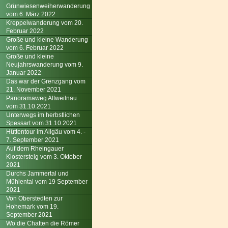
Grünwiesenweiherwanderung
vom 6. März 2022
Kreppelwanderung vom 20.
Februar 2022
Große und kleine Wanderung
vom 6. Februar 2022
Große und kleine
Neujahrswanderung vom 9.
Januar 2022
Das war der Grenzgang vom
21. November 2021
Panoramaweg Altweilnau
vom 31.10.2021
Unterwegs im herbstlichen
Spessart vom 31.10.2021
Hüttentour im Allgäu vom 4. -
7. September 2021
Auf dem Rheingauer
Klostersteig vom 3. Oktober
2021
Durchs Jammertal und
Mühlental vom 19 September
2021
Von Oberstedten zur
Hohemark vom 19.
September 2021
Wo die Chatten die Römer