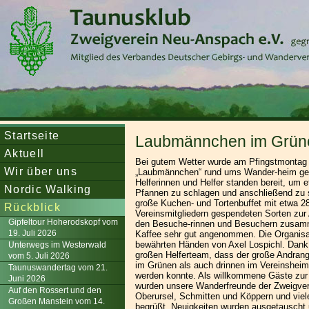
Startseite
Laubmännchen im Grün
Aktuell
Bei gutem Wetter wurde am Pfingstmontag t
Wir über uns
„Laubmännchen“ rund ums Wander-heim gefei
Helferinnen und Helfer standen bereit, um e
Nordic Walking
Pfannen zu schlagen und anschließend zu 
große Kuchen- und Tortenbuffet mit etwa 2
Rückblick
Vereinsmitgliedern gespendeten Sorten zu
Gipfeltour Hoherodskopf vom
den Besuche-rinnen und Besuchern zusamm
19. Juli 2026
Kaffee sehr gut angenommen. Die Organisat
bewährten Händen von Axel Lospichl. Dank
Unterwegs im Westerwald
großen Helferteam, dass der große Andran
vom 5. Juli 2026
im Grünen als auch drinnen im Vereinsheim 
Taunuswandertag vom 21.
werden konnte. Als willkommene Gäste zur
Juni 2026
wurden unsere Wanderfreunde der Zweigver
Auf den Rossert und den
Oberursel, Schmitten und Köppern und viel
Großen Manstein vom 14.
begrüßt. Neuigkeiten wurden ausgetauscht 