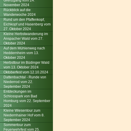
Grenzgang vom 24.
November 2024
Rückblick auf die
Wanderwoche 2024
Rund um den Pfaffenkopf,
Eichkopf und Hasenberg vom
27. Oktober 2024
Kleine Herbstwanderung im
Anspacher Wald vom 27.
Oktober 2024
Auf dem Mühlenweg nach
Heddernheim vom 13.
Oktober 2024
Herbsttour im Büdinger Wald
vom 13. Oktober 2024
Oktoberfest vom 12.10.2024
Dattenbachtal - Runde von
Niederrod vom 22.
September 2024
Entdeckungen im
Schlosspark von Bad
Homburg vom 22. September
2024
Kleine Wiesentour zum
Niedernhainer Hof vom 8.
September 2024
Sommertour zum
Feuerwehrfest vom 25.