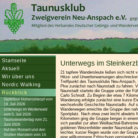
Startseite
Unterwegs im Steinkerzb
Aktuell
21 tapfere Wandersleute ließen sich nicht 
Wir über uns
Hitze- und Unwetterwarnungen abschreck
Treffpunkt des Taunusklubs Neu-Anspach, 
Nordic Walking
Pkw zunächst nach Naunstadt zu fahren. V
Naunstadt startete die Gruppe unter der F
Rückblick
Carlo Schrodt. Zu Beginn der etwa 7 Kilome
Gipfeltour Hoherodskopf vom
Wanderung erfolgte zunächst eine kurze Ein
19. Juli 2026
wechselvolle Geschichte Naunstadts. Auf s
Wanderwegen erreichte die Gruppe den nah
Unterwegs im Westerwald
Sportplatz. Nach etwa zwei leicht abwärts 
vom 5. Juli 2026
Kilometern ging die Gruppe bergan in ein
Taunuswandertag vom 21.
sich parallel zur alten Weilbachtal-Bahnstr
Juni 2026
goldenen Weizenfelder wieder Naunstadt z
Auf den Rossert und den
leichter, kurzer Regen wurde von der Grupp
Großen Manstein vom 14.
eine willkommene Erfrischung verstanden. 