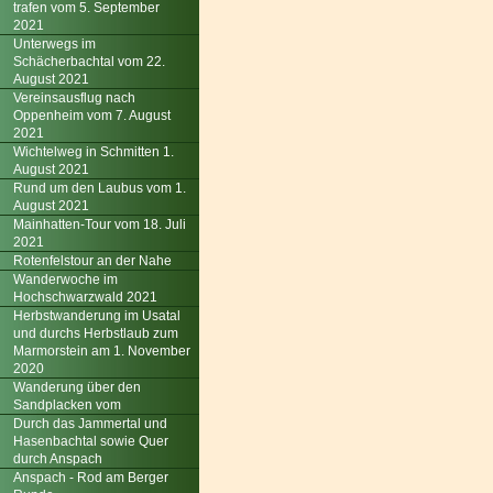
trafen vom 5. September
2021
Unterwegs im
Schächerbachtal vom 22.
August 2021
Vereinsausflug nach
Oppenheim vom 7. August
2021
Wichtelweg in Schmitten 1.
August 2021
Rund um den Laubus vom 1.
August 2021
Mainhatten-Tour vom 18. Juli
2021
Rotenfelstour an der Nahe
Wanderwoche im
Hochschwarzwald 2021
Herbstwanderung im Usatal
und durchs Herbstlaub zum
Marmorstein am 1. November
2020
Wanderung über den
Sandplacken vom
Durch das Jammertal und
Hasenbachtal sowie Quer
durch Anspach
Anspach - Rod am Berger