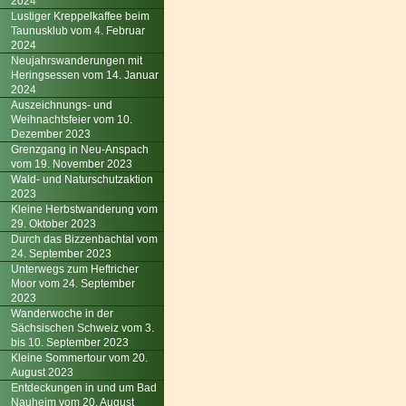
2024
Lustiger Kreppelkaffee beim
Taunusklub vom 4. Februar
2024
Neujahrswanderungen mit
Heringsessen vom 14. Januar
2024
Auszeichnungs- und
Weihnachtsfeier vom 10.
Dezember 2023
Grenzgang in Neu-Anspach
vom 19. November 2023
Wald- und Naturschutzaktion
2023
Kleine Herbstwanderung vom
29. Oktober 2023
Durch das Bizzenbachtal vom
24. September 2023
Unterwegs zum Heftricher
Moor vom 24. September
2023
Wanderwoche in der
Sächsischen Schweiz vom 3.
bis 10. September 2023
Kleine Sommertour vom 20.
August 2023
Entdeckungen in und um Bad
Nauheim vom 20. August