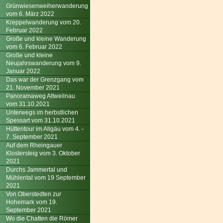
Grünwiesenweiherwanderung
vom 6. März 2022
Kreppelwanderung vom 20.
Februar 2022
Große und kleine Wanderung
vom 6. Februar 2022
Große und kleine
Neujahrswanderung vom 9.
Januar 2022
Das war der Grenzgang vom
21. November 2021
Panoramaweg Altweilnau
vom 31.10.2021
Unterwegs im herbstlichen
Spessart vom 31.10.2021
Hüttentour im Allgäu vom 4. -
7. September 2021
Auf dem Rheingauer
Klostersteig vom 3. Oktober
2021
Durchs Jammertal und
Mühlental vom 19 September
2021
Von Oberstedten zur
Hohemark vom 19.
September 2021
Wo die Chatten die Römer