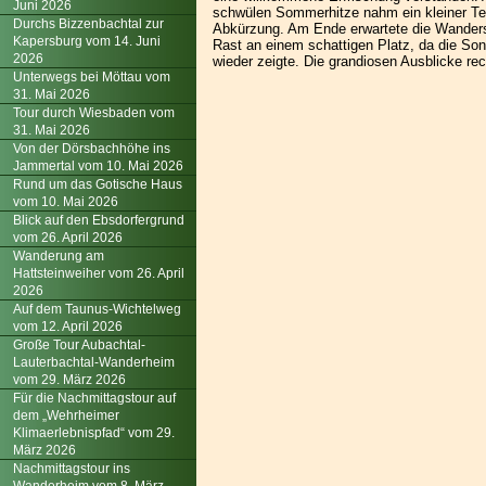
Juni 2026
schwülen Sommerhitze nahm ein kleiner Tei
Durchs Bizzenbachtal zur
Abkürzung. Am Ende erwartete die Wanders
Kapersburg vom 14. Juni
Rast an einem schattigen Platz, da die Son
2026
wieder zeigte. Die grandiosen Ausblicke re
Unterwegs bei Möttau vom
31. Mai 2026
Tour durch Wiesbaden vom
31. Mai 2026
Von der Dörsbachhöhe ins
Jammertal vom 10. Mai 2026
Rund um das Gotische Haus
vom 10. Mai 2026
Blick auf den Ebsdorfergrund
vom 26. April 2026
Wanderung am
Hattsteinweiher vom 26. April
2026
Auf dem Taunus-Wichtelweg
vom 12. April 2026
Große Tour Aubachtal-
Lauterbachtal-Wanderheim
vom 29. März 2026
Für die Nachmittagstour auf
dem „Wehrheimer
Klimaerlebnispfad“ vom 29.
März 2026
Nachmittagstour ins