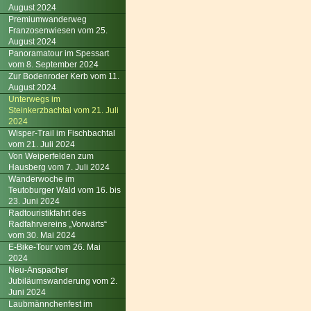
August 2024
Premiumwanderweg
Franzosenwiesen vom 25.
August 2024
Panoramatour im Spessart
vom 8. September 2024
Zur Bodenroder Kerb vom 11.
August 2024
Unterwegs im
Steinkerzbachtal vom 21. Juli
2024
Wisper-Trail im Fischbachtal
vom 21. Juli 2024
Von Weiperfelden zum
Hausberg vom 7. Juli 2024
Wanderwoche im
Teutoburger Wald vom 16. bis
23. Juni 2024
Radtouristikfahrt des
Radfahrvereins „Vorwärts“
vom 30. Mai 2024
E-Bike-Tour vom 26. Mai
2024
Neu-Anspacher
Jubiläumswanderung vom 2.
Juni 2024
Laubmännchenfest im