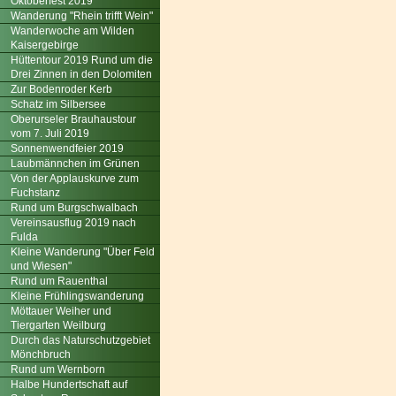
Oktoberfest 2019
Wanderung "Rhein trifft Wein"
Wanderwoche am Wilden
Kaisergebirge
Hüttentour 2019 Rund um die
Drei Zinnen in den Dolomiten
Zur Bodenroder Kerb
Schatz im Silbersee
Oberurseler Brauhaustour
vom 7. Juli 2019
Sonnenwendfeier 2019
Laubmännchen im Grünen
Von der Applauskurve zum
Fuchstanz
Rund um Burgschwalbach
Vereinsausflug 2019 nach
Fulda
Kleine Wanderung "Über Feld
und Wiesen"
Rund um Rauenthal
Kleine Frühlingswanderung
Möttauer Weiher und
Tiergarten Weilburg
Durch das Naturschutzgebiet
Mönchbruch
Rund um Wernborn
Halbe Hundertschaft auf