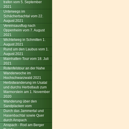
trafen vom 5. September
2021
Unterwegs im
Schächerbachtal vom 22.
August 2021
Vereinsausflug nach
Oppenheim vom 7. August
2021
Wichtelweg in Schmitten 1.
August 2021
Rund um den Laubus vom 1.
August 2021
Mainhatten-Tour vom 18. Juli
2021
Rotenfelstour an der Nahe
Wanderwoche im
Hochschwarzwald 2021
Herbstwanderung im Usatal
und durchs Herbstlaub zum
Marmorstein am 1. November
2020
Wanderung über den
Sandplacken vom
Durch das Jammertal und
Hasenbachtal sowie Quer
durch Anspach
Anspach - Rod am Berger