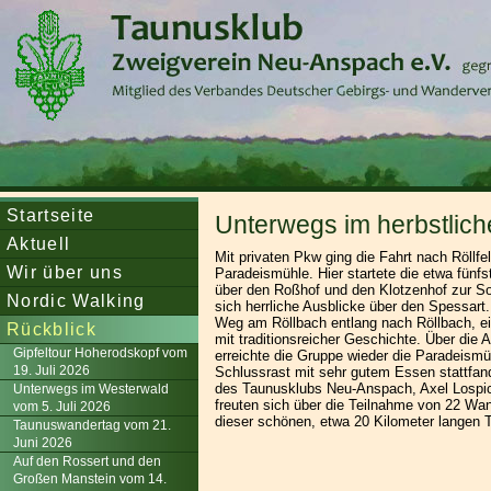
Startseite
Unterwegs im herbstlic
Aktuell
Mit privaten Pkw ging die Fahrt nach Röllfe
Wir über uns
Paradeismühle. Hier startete die etwa fün
über den Roßhof und den Klotzenhof zur S
Nordic Walking
sich herrliche Ausblicke über den Spessart.
Weg am Röllbach entlang nach Röllbach, e
Rückblick
mit traditionsreicher Geschichte. Über die 
Gipfeltour Hoherodskopf vom
erreichte die Gruppe wieder die Paradeismü
19. Juli 2026
Schlussrast mit sehr gutem Essen stattfan
des Taunusklubs Neu-Anspach, Axel Lospi
Unterwegs im Westerwald
freuten sich über die Teilnahme von 22 Wa
vom 5. Juli 2026
dieser schönen, etwa 20 Kilometer langen T
Taunuswandertag vom 21.
Juni 2026
Auf den Rossert und den
Großen Manstein vom 14.