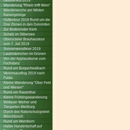
Oktoberfest 2019
Wanderung "Rhein trifft Wein"
Wanderwoche am Wilden
Kaisergebirge
Hüttentour 2019 Rund um die
Drei Zinnen in den Dolomiten
Zur Bodenroder Kerb
Schatz im Silbersee
Oberurseler Brauhaustour
vom 7. Juli 2019
Sonnenwendfeier 2019
Laubmännchen im Grünen
Von der Applauskurve zum
Fuchstanz
Rund um Burgschwalbach
Vereinsausflug 2019 nach
Fulda
Kleine Wanderung "Über Feld
und Wiesen"
Rund um Rauenthal
Kleine Frühlingswanderung
Möttauer Weiher und
Tiergarten Weilburg
Durch das Naturschutzgebiet
Mönchbruch
Rund um Wernborn
Halbe Hundertschaft auf