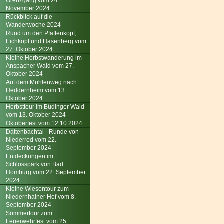
Grenzgang vom 24.
November 2024
Rückblick auf die
Wanderwoche 2024
Rund um den Pfaffenkopf,
Eichkopf und Hasenberg vom
27. Oktober 2024
Kleine Herbstwanderung im
Anspacher Wald vom 27.
Oktober 2024
Auf dem Mühlenweg nach
Heddernheim vom 13.
Oktober 2024
Herbsttour im Büdinger Wald
vom 13. Oktober 2024
Oktoberfest vom 12.10.2024
Dattenbachtal - Runde von
Niederrod vom 22.
September 2024
Entdeckungen im
Schlosspark von Bad
Homburg vom 22. September
2024
Kleine Wiesentour zum
Niedernhainer Hof vom 8.
September 2024
Sommertour zum
Feuerwehrfest vom 25.