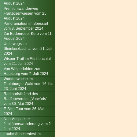
August 2024
Premiumwanderweg
Franzosenwiesen vom 25.
August 2024
Panoramatour im Spessart
vom 8. September 2024
Zur Bodenroder Kerb vom 11.
August 2024
Unterwegs im
Steinkerzbachtal vom 21. Juli
2024
Wisper-Trail im Fischbachtal
vom 21. Juli 2024
Von Weiperfelden zum
Hausberg vom 7. Juli 2024
Wanderwoche im
Teutoburger Wald vom 16. bis
23. Juni 2024
Radtouristikfahrt des
Radfahrvereins „Vorwärts“
vom 30. Mai 2024
E-Bike-Tour vom 26. Mai
2024
Neu-Anspacher
Jubiläumswanderung vom 2.
Juni 2024
Laubmännchenfest im