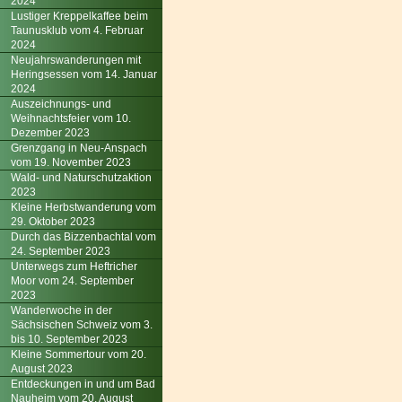
2024
Lustiger Kreppelkaffee beim
Taunusklub vom 4. Februar
2024
Neujahrswanderungen mit
Heringsessen vom 14. Januar
2024
Auszeichnungs- und
Weihnachtsfeier vom 10.
Dezember 2023
Grenzgang in Neu-Anspach
vom 19. November 2023
Wald- und Naturschutzaktion
2023
Kleine Herbstwanderung vom
29. Oktober 2023
Durch das Bizzenbachtal vom
24. September 2023
Unterwegs zum Heftricher
Moor vom 24. September
2023
Wanderwoche in der
Sächsischen Schweiz vom 3.
bis 10. September 2023
Kleine Sommertour vom 20.
August 2023
Entdeckungen in und um Bad
Nauheim vom 20. August