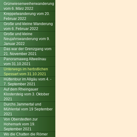
Grünwiesenweiherwanderung
vom 6. März 2022
Kreppelwanderung vom 20.
Februar 2022
Große und kleine Wanderung
vom 6. Februar 2022
Große und kleine
Neujahrswanderung vom 9.
Januar 2022
Das war der Grenzgang vom
21. November 2021
Panoramaweg Altweilnau
vom 31.10.2021
Unterwegs im herbstlichen
Spessart vom 31.10.2021
Hüttentour im Allgäu vom 4. -
7. September 2021
Auf dem Rheingauer
Klostersteig vom 3. Oktober
2021
Durchs Jammertal und
Mühlental vom 19 September
2021
Von Oberstedten zur
Hohemark vom 19.
September 2021
Wo die Chatten die Römer