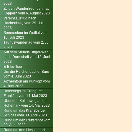
2023
Zu den Wanderfreunden nach
Köppern vom 6. August 2023
Vereinsausflug nach
Hachenburg vom 29. Juli
2023
Sommertour im Weiltal vom
16. Juli 2023
Taunuswandertag vom 2. Juli
2023
Auf dem Sieben-Hügel-Weg
nach Darmstadt vom 18. Juni
2023
E-Bike-Tour
Um die Reichenbacher Burg
vom 4. Juni 2023
Altrheintour am Kühkopf vom
4. Juni 2023
Unterwegs im Grüngürtel
Frankfurt vom 14. Mai 2023
Über den Keltenweg an der
Hohemark vom 14. Mai 2023
Rund um das Kransberger
Schloss vom 30. April 2023
Rund um den Rettershof vom
30. April 2023
Rund um den Hessenpark