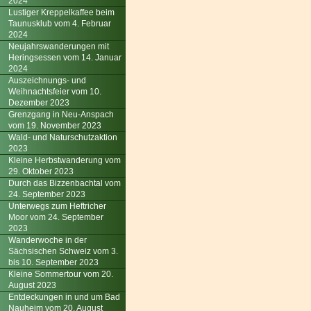
2024
Lustiger Kreppelkaffee beim
Taunusklub vom 4. Februar
2024
Neujahrswanderungen mit
Heringsessen vom 14. Januar
2024
Auszeichnungs- und
Weihnachtsfeier vom 10.
Dezember 2023
Grenzgang in Neu-Anspach
vom 19. November 2023
Wald- und Naturschutzaktion
2023
Kleine Herbstwanderung vom
29. Oktober 2023
Durch das Bizzenbachtal vom
24. September 2023
Unterwegs zum Heftricher
Moor vom 24. September
2023
Wanderwoche in der
Sächsischen Schweiz vom 3.
bis 10. September 2023
Kleine Sommertour vom 20.
August 2023
Entdeckungen in und um Bad
Nauheim vom 20. August