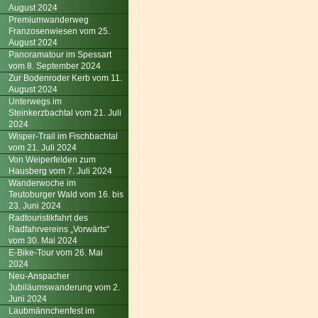
August 2024
Premiumwanderweg
Franzosenwiesen vom 25.
August 2024
Panoramatour im Spessart
vom 8. September 2024
Zur Bodenroder Kerb vom 11.
August 2024
Unterwegs im
Steinkerzbachtal vom 21. Juli
2024
Wisper-Trail im Fischbachtal
vom 21. Juli 2024
Von Weiperfelden zum
Hausberg vom 7. Juli 2024
Wanderwoche im
Teutoburger Wald vom 16. bis
23. Juni 2024
Radtouristikfahrt des
Radfahrvereins „Vorwärts“
vom 30. Mai 2024
E-Bike-Tour vom 26. Mai
2024
Neu-Anspacher
Jubiläumswanderung vom 2.
Juni 2024
Laubmännchenfest im