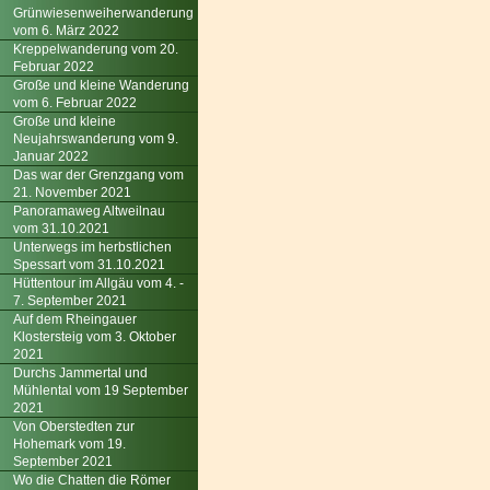
Grünwiesenweiherwanderung
vom 6. März 2022
Kreppelwanderung vom 20.
Februar 2022
Große und kleine Wanderung
vom 6. Februar 2022
Große und kleine
Neujahrswanderung vom 9.
Januar 2022
Das war der Grenzgang vom
21. November 2021
Panoramaweg Altweilnau
vom 31.10.2021
Unterwegs im herbstlichen
Spessart vom 31.10.2021
Hüttentour im Allgäu vom 4. -
7. September 2021
Auf dem Rheingauer
Klostersteig vom 3. Oktober
2021
Durchs Jammertal und
Mühlental vom 19 September
2021
Von Oberstedten zur
Hohemark vom 19.
September 2021
Wo die Chatten die Römer