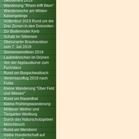
Oktoberfest 2019
Wanderung "Rhein trifft Wein"
Wanderwoche am Wilden
Kaisergebirge
Hüttentour 2019 Rund um die
Drei Zinnen in den Dolomiten
Zur Bodenroder Kerb
Schatz im Silbersee
Oberurseler Brauhaustour
vom 7. Juli 2019
Sonnenwendfeier 2019
Laubmännchen im Grünen
Von der Applauskurve zum
Fuchstanz
Rund um Burgschwalbach
Vereinsausflug 2019 nach
Fulda
Kleine Wanderung "Über Feld
und Wiesen"
Rund um Rauenthal
Kleine Frühlingswanderung
Möttauer Weiher und
Tiergarten Weilburg
Durch das Naturschutzgebiet
Mönchbruch
Rund um Wernborn
Halbe Hundertschaft auf