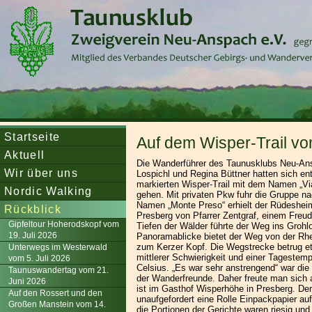
Startseite
Auf dem Wisper-Trail vo
Aktuell
Die Wanderführer des Taunusklubs Neu-An
Wir über uns
Lospichl und Regina Büttner hatten sich en
markierten Wisper-Trail mit dem Namen „V
Nordic Walking
gehen. Mit privaten Pkw fuhr die Gruppe n
Namen „Monte Preso“ erhielt der Rüdesheim
Rückblick
Presberg von Pfarrer Zentgraf, einem Freud 
Gipfeltour Hoherodskopf vom
Tiefen der Wälder führte der Weg ins Grohlo
19. Juli 2026
Panoramablicke bietet der Weg von der Rhe
zum Kerzer Kopf. Die Wegstrecke betrug et
Unterwegs im Westerwald
mittlerer Schwierigkeit und einer Tagestem
vom 5. Juli 2026
Celsius. „Es war sehr anstrengend“ war die
Taunuswandertag vom 21.
der Wanderfreunde. Daher freute man sich 
Juni 2026
ist im Gasthof Wisperhöhe in Presberg. Der
Auf den Rossert und den
unaufgefordert eine Rolle Einpackpapier au
Großen Manstein vom 14.
die Portionen der Gerichte waren riesig und