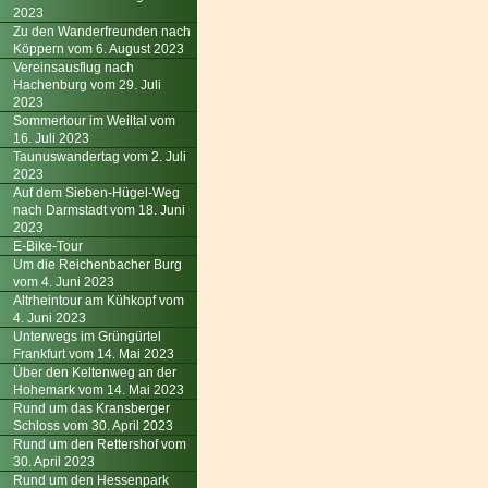
2023
Zu den Wanderfreunden nach
Köppern vom 6. August 2023
Vereinsausflug nach
Hachenburg vom 29. Juli
2023
Sommertour im Weiltal vom
16. Juli 2023
Taunuswandertag vom 2. Juli
2023
Auf dem Sieben-Hügel-Weg
nach Darmstadt vom 18. Juni
2023
E-Bike-Tour
Um die Reichenbacher Burg
vom 4. Juni 2023
Altrheintour am Kühkopf vom
4. Juni 2023
Unterwegs im Grüngürtel
Frankfurt vom 14. Mai 2023
Über den Keltenweg an der
Hohemark vom 14. Mai 2023
Rund um das Kransberger
Schloss vom 30. April 2023
Rund um den Rettershof vom
30. April 2023
Rund um den Hessenpark