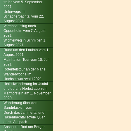
trafen vom 5. September
2021
Unterwegs im
Schächerbachtal vom 22.
August 2021
Vereinsausflug nach
Oppenheim vom 7. August
2021
Wichtelweg in Schmitten 1.
August 2021
Rund um den Laubus vom 1.
August 2021
Mainhatten-Tour vom 18. Juli
2021
Rotenfelstour an der Nahe
Wanderwoche im
Hochschwarzwald 2021
Herbstwanderung im Usatal
und durchs Herbstlaub zum
Marmorstein am 1. November
2020
Wanderung über den
Sandplacken vom
Durch das Jammertal und
Hasenbachtal sowie Quer
durch Anspach
Anspach - Rod am Berger