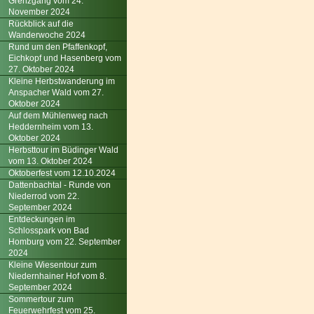
Grenzgang vom 24.
November 2024
Rückblick auf die
Wanderwoche 2024
Rund um den Pfaffenkopf,
Eichkopf und Hasenberg vom
27. Oktober 2024
Kleine Herbstwanderung im
Anspacher Wald vom 27.
Oktober 2024
Auf dem Mühlenweg nach
Heddernheim vom 13.
Oktober 2024
Herbsttour im Büdinger Wald
vom 13. Oktober 2024
Oktoberfest vom 12.10.2024
Dattenbachtal - Runde von
Niederrod vom 22.
September 2024
Entdeckungen im
Schlosspark von Bad
Homburg vom 22. September
2024
Kleine Wiesentour zum
Niedernhainer Hof vom 8.
September 2024
Sommertour zum
Feuerwehrfest vom 25.