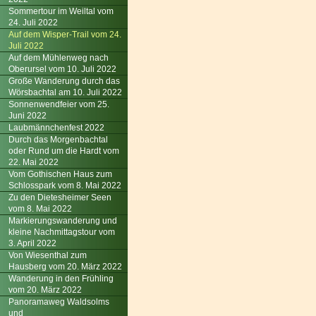
Sommertour im Weiltal vom
24. Juli 2022
Auf dem Wisper-Trail vom 24.
Juli 2022
Auf dem Mühlenweg nach
Oberursel vom 10. Juli 2022
Große Wanderung durch das
Wörsbachtal am 10. Juli 2022
Sonnenwendfeier vom 25.
Juni 2022
Laubmännchenfest 2022
Durch das Morgenbachtal
oder Rund um die Hardt vom
22. Mai 2022
Vom Gothischen Haus zum
Schlosspark vom 8. Mai 2022
Zu den Dietesheimer Seen
vom 8. Mai 2022
Markierungswanderung und
kleine Nachmittagstour vom
3. April 2022
Von Wiesenthal zum
Hausberg vom 20. März 2022
Wanderung in den Frühling
vom 20. März 2022
Panoramaweg Waldsolms
und