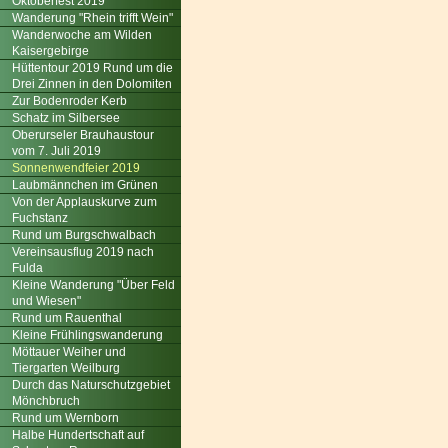
Oktoberfest 2019
Wanderung "Rhein trifft Wein"
Wanderwoche am Wilden
Kaisergebirge
Hüttentour 2019 Rund um die
Drei Zinnen in den Dolomiten
Zur Bodenroder Kerb
Schatz im Silbersee
Oberurseler Brauhaustour
vom 7. Juli 2019
Sonnenwendfeier 2019
Laubmännchen im Grünen
Von der Applauskurve zum
Fuchstanz
Rund um Burgschwalbach
Vereinsausflug 2019 nach
Fulda
Kleine Wanderung "Über Feld
und Wiesen"
Rund um Rauenthal
Kleine Frühlingswanderung
Möttauer Weiher und
Tiergarten Weilburg
Durch das Naturschutzgebiet
Mönchbruch
Rund um Wernborn
Halbe Hundertschaft auf