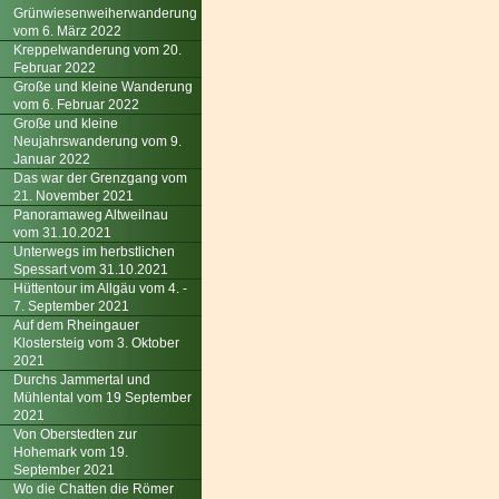
Grünwiesenweiherwanderung
vom 6. März 2022
Kreppelwanderung vom 20.
Februar 2022
Große und kleine Wanderung
vom 6. Februar 2022
Große und kleine
Neujahrswanderung vom 9.
Januar 2022
Das war der Grenzgang vom
21. November 2021
Panoramaweg Altweilnau
vom 31.10.2021
Unterwegs im herbstlichen
Spessart vom 31.10.2021
Hüttentour im Allgäu vom 4. -
7. September 2021
Auf dem Rheingauer
Klostersteig vom 3. Oktober
2021
Durchs Jammertal und
Mühlental vom 19 September
2021
Von Oberstedten zur
Hohemark vom 19.
September 2021
Wo die Chatten die Römer