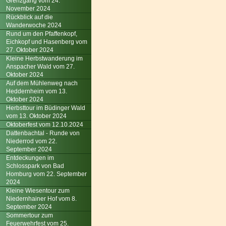
Grenzgang vom 24.
November 2024
Rückblick auf die
Wanderwoche 2024
Rund um den Pfaffenkopf,
Eichkopf und Hasenberg vom
27. Oktober 2024
Kleine Herbstwanderung im
Anspacher Wald vom 27.
Oktober 2024
Auf dem Mühlenweg nach
Heddernheim vom 13.
Oktober 2024
Herbsttour im Büdinger Wald
vom 13. Oktober 2024
Oktoberfest vom 12.10.2024
Dattenbachtal - Runde von
Niederrod vom 22.
September 2024
Entdeckungen im
Schlosspark von Bad
Homburg vom 22. September
2024
Kleine Wiesentour zum
Niedernhainer Hof vom 8.
September 2024
Sommertour zum
Feuerwehrfest vom 25.