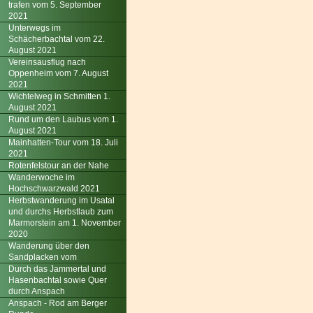
trafen vom 5. September
2021
Unterwegs im
Schächerbachtal vom 22.
August 2021
Vereinsausflug nach
Oppenheim vom 7. August
2021
Wichtelweg in Schmitten 1.
August 2021
Rund um den Laubus vom 1.
August 2021
Mainhatten-Tour vom 18. Juli
2021
Rotenfelstour an der Nahe
Wanderwoche im
Hochschwarzwald 2021
Herbstwanderung im Usatal
und durchs Herbstlaub zum
Marmorstein am 1. November
2020
Wanderung über den
Sandplacken vom
Durch das Jammertal und
Hasenbachtal sowie Quer
durch Anspach
Anspach - Rod am Berger