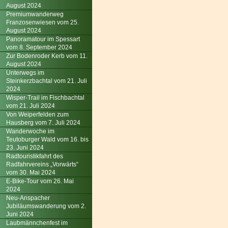
August 2024
Premiumwanderweg
Franzosenwiesen vom 25.
August 2024
Panoramatour im Spessart
vom 8. September 2024
Zur Bodenroder Kerb vom 11.
August 2024
Unterwegs im
Steinkerzbachtal vom 21. Juli
2024
Wisper-Trail im Fischbachtal
vom 21. Juli 2024
Von Weiperfelden zum
Hausberg vom 7. Juli 2024
Wanderwoche im
Teutoburger Wald vom 16. bis
23. Juni 2024
Radtouristikfahrt des
Radfahrvereins „Vorwärts“
vom 30. Mai 2024
E-Bike-Tour vom 26. Mai
2024
Neu-Anspacher
Jubiläumswanderung vom 2.
Juni 2024
Laubmännchenfest im