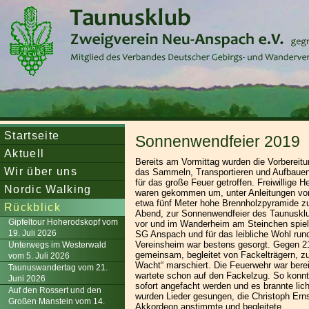
Startseite
Sonnenwendfeier 2019
Aktuell
Bereits am Vormittag wurden die Vorbereit
Wir über uns
das Sammeln, Transportieren und Aufbaue
für das große Feuer getroffen. Freiwillige H
Nordic Walking
waren gekommen um, unter Anleitungen von
etwa fünf Meter hohe Brennholzpyramide zu
Rückblick
Abend, zur Sonnenwendfeier des Taunusk
Gipfeltour Hoherodskopf vom
vor und im Wanderheim am Steinchen spiel
19. Juli 2026
SG Anspach und für das leibliche Wohl ru
Vereinsheim war bestens gesorgt. Gegen 2
Unterwegs im Westerwald
gemeinsam, begleitet von Fackelträgern, z
vom 5. Juli 2026
Wacht“ marschiert. Die Feuerwehr war berei
Taunuswandertag vom 21.
wartete schon auf den Fackelzug. So konn
Juni 2026
sofort angefacht werden und es brannte lich
Auf den Rossert und den
wurden Lieder gesungen, die Christoph Ern
Großen Manstein vom 14.
Akkordeon anstimmte und begleitete.