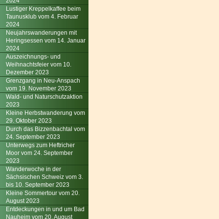
2024
Lustiger Kreppelkaffee beim
Taunusklub vom 4. Februar
2024
Neujahrswanderungen mit
Heringsessen vom 14. Januar
2024
Auszeichnungs- und
Weihnachtsfeier vom 10.
Dezember 2023
Grenzgang in Neu-Anspach
vom 19. November 2023
Wald- und Naturschutzaktion
2023
Kleine Herbstwanderung vom
29. Oktober 2023
Durch das Bizzenbachtal vom
24. September 2023
Unterwegs zum Heftricher
Moor vom 24. September
2023
Wanderwoche in der
Sächsischen Schweiz vom 3.
bis 10. September 2023
Kleine Sommertour vom 20.
August 2023
Entdeckungen in und um Bad
Nauheim vom 20. August