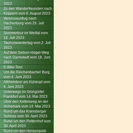
2023
Zu den Wanderfreunden nach
Köppern vom 6. August 2023
Vereinsausflug nach
Hachenburg vom 29. Juli
2023
Sommertour im Weiltal vom
16. Juli 2023
Taunuswandertag vom 2. Juli
2023
Auf dem Sieben-Hügel-Weg
nach Darmstadt vom 18. Juni
2023
E-Bike-Tour
Um die Reichenbacher Burg
vom 4. Juni 2023
Altrheintour am Kühkopf vom
4. Juni 2023
Unterwegs im Grüngürtel
Frankfurt vom 14. Mai 2023
Über den Keltenweg an der
Hohemark vom 14. Mai 2023
Rund um das Kransberger
Schloss vom 30. April 2023
Rund um den Rettershof vom
30. April 2023
Rund um den Hessenpark