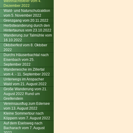
Weihnachtsfeier vom 4.
Dezember 2022
Wald- und Naturschutzaktion
vom 5. November 2022
Grenzgang vom 20.11.2022
Herbstwanderung durch den
Hintertaunus vom 23.10.2022
Wanderung zur Talmühle vom
16.10.2022
Oktoberfest vom 8. Oktober
2022
Durchs Häuserbachtal nach
Eisenbach vom 25.
September 2022
Wanderwoche im Zillertal
vom 4. - 11. September 2022
Unterwegs im Anspacher
Wald vom 21. August 2022
Große Wanderung vom 21.
August 2022 Rund um
Greifenstein
Vereinsausflug zum Edersee
vom 13. August 2022
Kleine Sommertour nach
Köppern vom 7. August 2022
Auf dem Eselsweg nach
Bacharach vom 7. August
2022