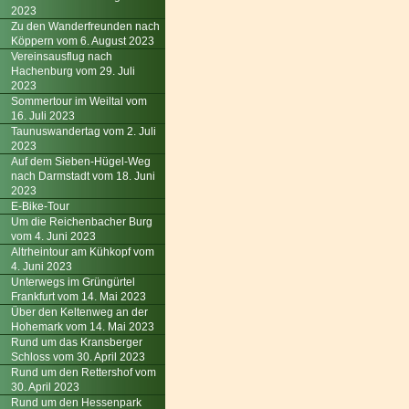
2023
Zu den Wanderfreunden nach
Köppern vom 6. August 2023
Vereinsausflug nach
Hachenburg vom 29. Juli
2023
Sommertour im Weiltal vom
16. Juli 2023
Taunuswandertag vom 2. Juli
2023
Auf dem Sieben-Hügel-Weg
nach Darmstadt vom 18. Juni
2023
E-Bike-Tour
Um die Reichenbacher Burg
vom 4. Juni 2023
Altrheintour am Kühkopf vom
4. Juni 2023
Unterwegs im Grüngürtel
Frankfurt vom 14. Mai 2023
Über den Keltenweg an der
Hohemark vom 14. Mai 2023
Rund um das Kransberger
Schloss vom 30. April 2023
Rund um den Rettershof vom
30. April 2023
Rund um den Hessenpark