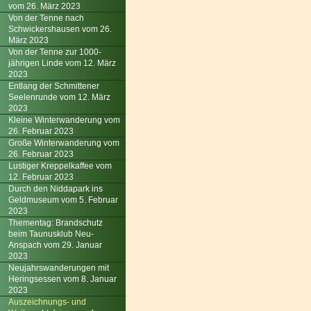
vom 26. März 2023
Von der Tenne nach
Schwickershausen vom 26.
März 2023
Von der Tenne zur 1000-
jährigen Linde vom 12. März
2023
Entlang der Schmittener
Seelenrunde vom 12. März
2023
Kleine Winterwanderung vom
26. Februar 2023
Große Winterwanderung vom
26. Februar 2023
Lustiger Kreppelkaffee vom
12. Februar 2023
Durch den Niddapark ins
Geldmuseum vom 5. Februar
2023
Thementag: Brandschutz
beim Taunusklub Neu-
Anspach vom 29. Januar
2023
Neujahrswanderungen mit
Heringsessen vom 8. Januar
2023
Auszeichnungs- und