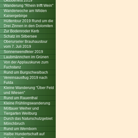
Oktoberfest 2019
Wanderung "Rhein trifft Wein"
Wanderwoche am Wilden
Kaisergebirge
Hüttentour 2019 Rund um die
Drei Zinnen in den Dolomiten
Zur Bodenroder Kerb
Schatz im Silbersee
Oberurseler Brauhaustour
vom 7. Juli 2019
Sonnenwendfeier 2019
Laubmännchen im Grünen
Von der Applauskurve zum
Fuchstanz
Rund um Burgschwalbach
Vereinsausflug 2019 nach
Fulda
Kleine Wanderung "Über Feld
und Wiesen"
Rund um Rauenthal
Kleine Frühlingswanderung
Möttauer Weiher und
Tiergarten Weilburg
Durch das Naturschutzgebiet
Mönchbruch
Rund um Wernborn
Halbe Hundertschaft auf