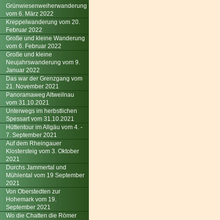
Grünwiesenweiherwanderung
vom 6. März 2022
Kreppelwanderung vom 20.
Februar 2022
Große und kleine Wanderung
vom 6. Februar 2022
Große und kleine
Neujahrswanderung vom 9.
Januar 2022
Das war der Grenzgang vom
21. November 2021
Panoramaweg Altweilnau
vom 31.10.2021
Unterwegs im herbstlichen
Spessart vom 31.10.2021
Hüttentour im Allgäu vom 4. -
7. September 2021
Auf dem Rheingauer
Klostersteig vom 3. Oktober
2021
Durchs Jammertal und
Mühlental vom 19 September
2021
Von Oberstedten zur
Hohemark vom 19.
September 2021
Wo die Chatten die Römer