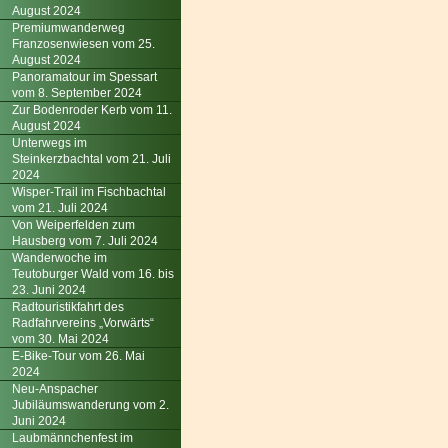
August 2024
Premiumwanderweg
Franzosenwiesen vom 25.
August 2024
Panoramatour im Spessart
vom 8. September 2024
Zur Bodenroder Kerb vom 11.
August 2024
Unterwegs im
Steinkerzbachtal vom 21. Juli
2024
Wisper-Trail im Fischbachtal
vom 21. Juli 2024
Von Weiperfelden zum
Hausberg vom 7. Juli 2024
Wanderwoche im
Teutoburger Wald vom 16. bis
23. Juni 2024
Radtouristikfahrt des
Radfahrvereins „Vorwärts“
vom 30. Mai 2024
E-Bike-Tour vom 26. Mai
2024
Neu-Anspacher
Jubiläumswanderung vom 2.
Juni 2024
Laubmännchenfest im