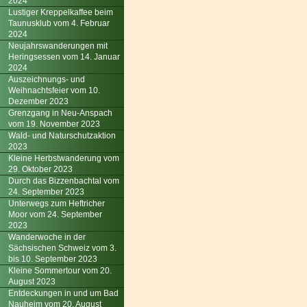
2024
Lustiger Kreppelkaffee beim
Taunusklub vom 4. Februar
2024
Neujahrswanderungen mit
Heringsessen vom 14. Januar
2024
Auszeichnungs- und
Weihnachtsfeier vom 10.
Dezember 2023
Grenzgang in Neu-Anspach
vom 19. November 2023
Wald- und Naturschutzaktion
2023
Kleine Herbstwanderung vom
29. Oktober 2023
Durch das Bizzenbachtal vom
24. September 2023
Unterwegs zum Heftricher
Moor vom 24. September
2023
Wanderwoche in der
Sächsischen Schweiz vom 3.
bis 10. September 2023
Kleine Sommertour vom 20.
August 2023
Entdeckungen in und um Bad
Nauheim vom 20. August