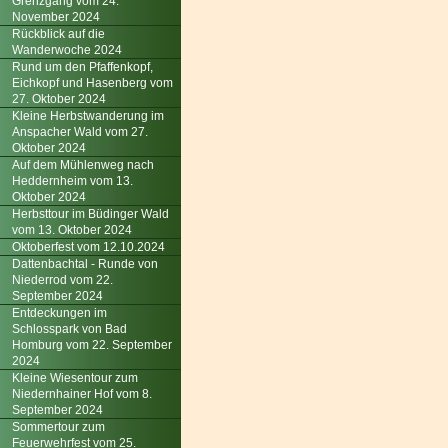
Grenzgang vom 24.
November 2024
Rückblick auf die
Wanderwoche 2024
Rund um den Pfaffenkopf,
Eichkopf und Hasenberg vom
27. Oktober 2024
Kleine Herbstwanderung im
Anspacher Wald vom 27.
Oktober 2024
Auf dem Mühlenweg nach
Heddernheim vom 13.
Oktober 2024
Herbsttour im Büdinger Wald
vom 13. Oktober 2024
Oktoberfest vom 12.10.2024
Dattenbachtal - Runde von
Niederrod vom 22.
September 2024
Entdeckungen im
Schlosspark von Bad
Homburg vom 22. September
2024
Kleine Wiesentour zum
Niedernhainer Hof vom 8.
September 2024
Sommertour zum
Feuerwehrfest vom 25.