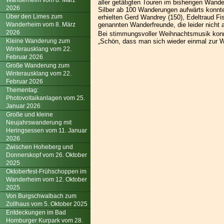
Wanderheim vom 8. März
aller getätigten Touren im bisherigen Wande
2026
Silber ab 100 Wanderungen aufwärts konnte
Über den Limes zum
erhielten Gerd Wandrey (150), Edeltraud Fis
Wanderheim vom 8. März
genannten Wanderfreunde, die leider nicht
2026
Bei stimmungsvoller Weihnachtsmusik konn
Kleine Wanderung zum
„Schön, dass man sich wieder einmal zur W
Winterausklang vom 22.
Februar 2026
Große Wanderung zum
Winterausklang vom 22.
Februar 2026
Thementag:
Photovoltaikanlagen vom 25.
Januar 2026
Große und kleine
Neujahrswanderung mit
Heringsessen vom 11. Januar
2026
Zwischen Hoheberg und
Donnerskopf vom 26. Oktober
2025
Oktoberfest-Frühschoppen im
Wanderheim vom 12. Oktober
2025
Von Burgschwalbach zum
Zollhaus vom 5. Oktober 2025
Entdeckungen im Bad
Homburger Kurpark vom 28.