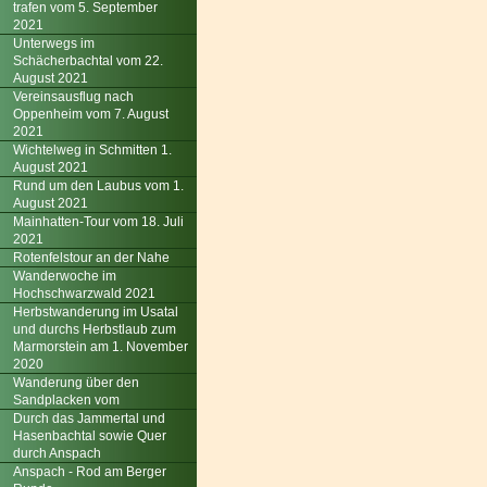
trafen vom 5. September
2021
Unterwegs im
Schächerbachtal vom 22.
August 2021
Vereinsausflug nach
Oppenheim vom 7. August
2021
Wichtelweg in Schmitten 1.
August 2021
Rund um den Laubus vom 1.
August 2021
Mainhatten-Tour vom 18. Juli
2021
Rotenfelstour an der Nahe
Wanderwoche im
Hochschwarzwald 2021
Herbstwanderung im Usatal
und durchs Herbstlaub zum
Marmorstein am 1. November
2020
Wanderung über den
Sandplacken vom
Durch das Jammertal und
Hasenbachtal sowie Quer
durch Anspach
Anspach - Rod am Berger