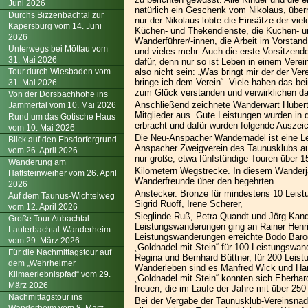
Juni 2026
natürlich ein Geschenk vom Nikolaus, über
Durchs Bizzenbachtal zur
nur der Nikolaus lobte die Einsätze der viel
Kapersburg vom 14. Juni
Küchen- und Thekendienste, die Kuchen- un
2026
Wanderführer/-innen, die Arbeit im Vorstand
Unterwegs bei Möttau vom
und vieles mehr. Auch die erste Vorsitzend
31. Mai 2026
dafür, denn nur so ist Leben in einem Verein
Tour durch Wiesbaden vom
also nicht sein: „Was bringt mir der der Ve
bringe ich dem Verein“. Viele haben das 
31. Mai 2026
zum Glück verstanden und verwirklichen d
Von der Dörsbachhöhe ins
Anschließend zeichnete Wanderwart Hubert 
Jammertal vom 10. Mai 2026
Mitglieder aus. Gute Leistungen wurden in
Rund um das Gotische Haus
erbracht und dafür wurden folgende Auszei
vom 10. Mai 2026
Die Neu-Anspacher Wandernadel ist eine Le
Blick auf den Ebsdorfergrund
Anspacher Zweigverein des Taunusklubs au
vom 26. April 2026
nur große, etwa fünfstündige Touren über 1
Wanderung am
Kilometern Wegstrecke. In diesem Wanderja
Hattsteinweiher vom 26. April
Wanderfreunde über den begehrten
2026
Anstecker. Bronze für mindestens 10 Leist
Auf dem Taunus-Wichtelweg
Sigrid Ruoff, Irene Scherer,
vom 12. April 2026
Sieglinde Ruß, Petra Quandt und Jörg Kandl
Große Tour Aubachtal-
Leistungswanderungen ging an Rainer Henri
Lauterbachtal-Wanderheim
Leistungswanderungen erreichte Bodo Barocc
vom 29. März 2026
„Goldnadel mit Stein“ für 100 Leistungswan
Für die Nachmittagstour auf
Regina und Bernhard Büttner, für 200 Lei
dem „Wehrheimer
Wanderleben sind es Manfred Wick und Har
Klimaerlebnispfad“ vom 29.
„Goldnadel mit Stein“ konnten sich Eberhar
März 2026
freuen, die im Laufe der Jahre mit über 2
Nachmittagstour ins
Bei der Vergabe der Taunusklub-Vereinsnad