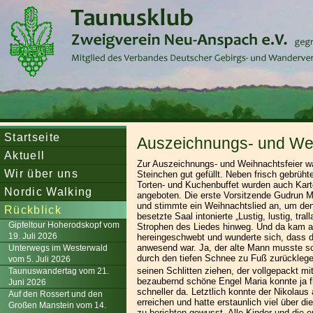
Startseite
Auszeichnungs- und We
Aktuell
Zur Auszeichnungs- und Weihnachtsfeier 
Wir über uns
Steinchen gut gefüllt. Neben frisch gebrü
Torten- und Kuchenbuffet wurden auch Kart
Nordic Walking
angeboten. Die erste Vorsitzende Gudrun 
und stimmte ein Weihnachtslied an, um den
Rückblick
besetzte Saal intonierte „Lustig, lustig, trall
Gipfeltour Hoherodskopf vom
Strophen des Liedes hinweg. Und da kam a
19. Juli 2026
hereingeschwebt und wunderte sich, dass d
anwesend war. Ja, der alte Mann musste s
Unterwegs im Westerwald
durch den tiefen Schnee zu Fuß zurückleg
vom 5. Juli 2026
seinen Schlitten ziehen, der vollgepackt m
Taunuswandertag vom 21.
bezaubernd schöne Engel Maria konnte ja f
Juni 2026
schneller da. Letztlich konnte der Nikolau
Auf den Rossert und den
erreichen und hatte erstaunlich viel über d
Großen Manstein vom 14.
zu berichten gewusst. Alle Kinder und die e