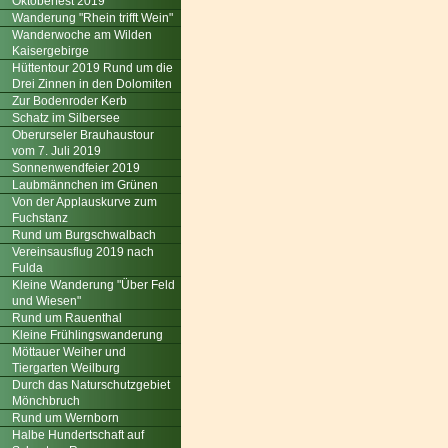
Oktoberfest 2019
Wanderung "Rhein trifft Wein"
Wanderwoche am Wilden
Kaisergebirge
Hüttentour 2019 Rund um die
Drei Zinnen in den Dolomiten
Zur Bodenroder Kerb
Schatz im Silbersee
Oberurseler Brauhaustour
vom 7. Juli 2019
Sonnenwendfeier 2019
Laubmännchen im Grünen
Von der Applauskurve zum
Fuchstanz
Rund um Burgschwalbach
Vereinsausflug 2019 nach
Fulda
Kleine Wanderung "Über Feld
und Wiesen"
Rund um Rauenthal
Kleine Frühlingswanderung
Möttauer Weiher und
Tiergarten Weilburg
Durch das Naturschutzgebiet
Mönchbruch
Rund um Wernborn
Halbe Hundertschaft auf