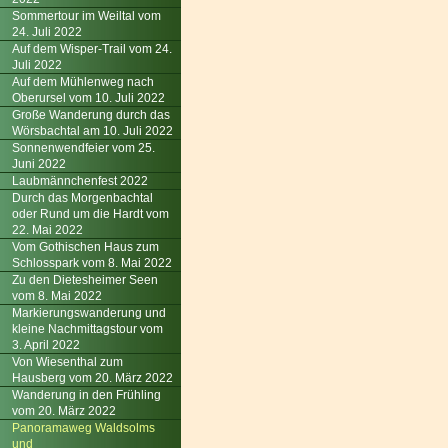
Sommertour im Weiltal vom
24. Juli 2022
Auf dem Wisper-Trail vom 24.
Juli 2022
Auf dem Mühlenweg nach
Oberursel vom 10. Juli 2022
Große Wanderung durch das
Wörsbachtal am 10. Juli 2022
Sonnenwendfeier vom 25.
Juni 2022
Laubmännchenfest 2022
Durch das Morgenbachtal
oder Rund um die Hardt vom
22. Mai 2022
Vom Gothischen Haus zum
Schlosspark vom 8. Mai 2022
Zu den Dietesheimer Seen
vom 8. Mai 2022
Markierungswanderung und
kleine Nachmittagstour vom
3. April 2022
Von Wiesenthal zum
Hausberg vom 20. März 2022
Wanderung in den Frühling
vom 20. März 2022
Panoramaweg Waldsolms
und