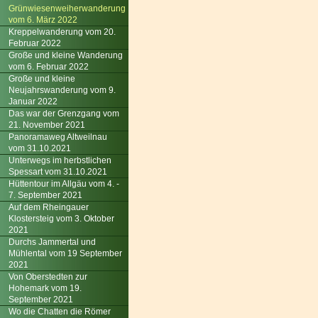
Grünwiesenweiherwanderung
vom 6. März 2022
Kreppelwanderung vom 20.
Februar 2022
Große und kleine Wanderung
vom 6. Februar 2022
Große und kleine
Neujahrswanderung vom 9.
Januar 2022
Das war der Grenzgang vom
21. November 2021
Panoramaweg Altweilnau
vom 31.10.2021
Unterwegs im herbstlichen
Spessart vom 31.10.2021
Hüttentour im Allgäu vom 4. -
7. September 2021
Auf dem Rheingauer
Klostersteig vom 3. Oktober
2021
Durchs Jammertal und
Mühlental vom 19 September
2021
Von Oberstedten zur
Hohemark vom 19.
September 2021
Wo die Chatten die Römer