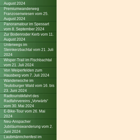
August 2024
Premiumwanderweg
Franzosenwiesen vom 25.
August 2024
Panoramatour im Spessart
vom 8. September 2024
Zur Bodenroder Kerb vom 11.
August 2024
Unterwegs im
Steinkerzbachtal vom 21. Juli
2024
Wisper-Trail im Fischbachtal
vom 21. Juli 2024
Von Weiperfelden zum
Hausberg vom 7. Juli 2024
Wanderwoche im
Teutoburger Wald vom 16. bis
23. Juni 2024
Radtouristikfahrt des
Radfahrvereins „Vorwärts“
vom 30. Mai 2024
E-Bike-Tour vom 26. Mai
2024
Neu-Anspacher
Jubiläumswanderung vom 2.
Juni 2024
Laubmännchenfest im