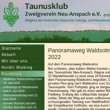
Startseite
Panoramaweg Waldsolm
Aktuell
2022
Wir über uns
Auf dem Panoramaweg Waldsolms
Nordic Walking
Bei schönem, aber kaltem Wetter konnten 
des Taunusklubs Neu-Anspach, Regina und 
Rückblick
22 Wanderfreunde zu einer etwa 18 Kilomet
Gipfeltour Hoherodskopf vom
dem Panoramaweg Waldsolms begrüßen. Di
19. Juli 2026
privaten Pkw ging nach Waldsolms zum 
Taunusperle. Vom Parkplatz ging es bergau
Unterwegs im Westerwald
Panoramaweg. Hier gab es einen weiten Bl
vom 5. Juli 2026
Feldberg. Entlang des Löllbachtals bergauf
Taunuswandertag vom 21.
vorbei, führte der Weg auf einen vollkomme
Juni 2026
schnurzgeraden Teerweg zum Waldfriedho
Auf den Rossert und den
der Griedelbacher Grillhütte, wo eine kurze
Großen Manstein vom 14.
wurde. Gemächlich wanderte die Gruppe wei