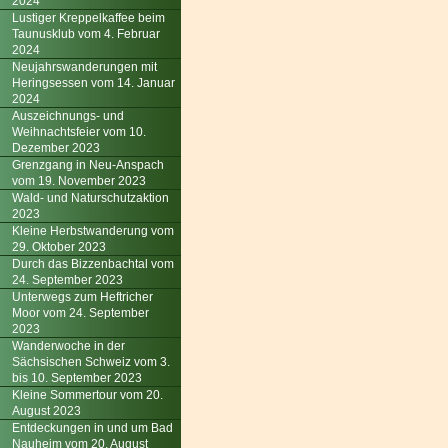
2024
Lustiger Kreppelkaffee beim
Taunusklub vom 4. Februar
2024
Neujahrswanderungen mit
Heringsessen vom 14. Januar
2024
Auszeichnungs- und
Weihnachtsfeier vom 10.
Dezember 2023
Grenzgang in Neu-Anspach
vom 19. November 2023
Wald- und Naturschutzaktion
2023
Kleine Herbstwanderung vom
29. Oktober 2023
Durch das Bizzenbachtal vom
24. September 2023
Unterwegs zum Heftricher
Moor vom 24. September
2023
Wanderwoche in der
Sächsischen Schweiz vom 3.
bis 10. September 2023
Kleine Sommertour vom 20.
August 2023
Entdeckungen in und um Bad
Nauheim vom 20. August