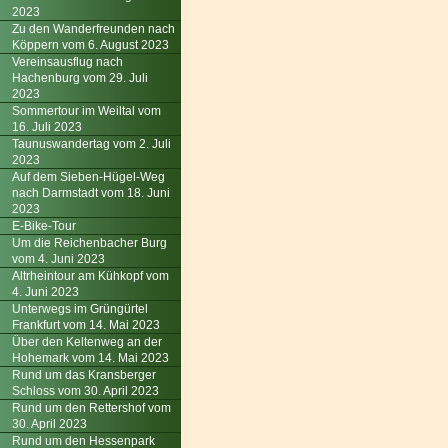
2023
Zu den Wanderfreunden nach
Köppern vom 6. August 2023
Vereinsausflug nach
Hachenburg vom 29. Juli
2023
Sommertour im Weiltal vom
16. Juli 2023
Taunuswandertag vom 2. Juli
2023
Auf dem Sieben-Hügel-Weg
nach Darmstadt vom 18. Juni
2023
E-Bike-Tour
Um die Reichenbacher Burg
vom 4. Juni 2023
Altrheintour am Kühkopf vom
4. Juni 2023
Unterwegs im Grüngürtel
Frankfurt vom 14. Mai 2023
Über den Keltenweg an der
Hohemark vom 14. Mai 2023
Rund um das Kransberger
Schloss vom 30. April 2023
Rund um den Rettershof vom
30. April 2023
Rund um den Hessenpark