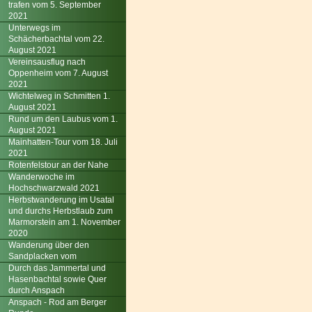
trafen vom 5. September
2021
Unterwegs im
Schächerbachtal vom 22.
August 2021
Vereinsausflug nach
Oppenheim vom 7. August
2021
Wichtelweg in Schmitten 1.
August 2021
Rund um den Laubus vom 1.
August 2021
Mainhatten-Tour vom 18. Juli
2021
Rotenfelstour an der Nahe
Wanderwoche im
Hochschwarzwald 2021
Herbstwanderung im Usatal
und durchs Herbstlaub zum
Marmorstein am 1. November
2020
Wanderung über den
Sandplacken vom
Durch das Jammertal und
Hasenbachtal sowie Quer
durch Anspach
Anspach - Rod am Berger