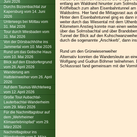
Juni 2026
entlang am Waldrand hinunter zum Solmsba
Durchs Bizzenbachtal zur
Kröffelbach zum alten Eisenbahntunnel am
Kapersburg vom 14. Juni
Waldsolms. Hier fand die Mittagsrast aus 
2026
Hinter dem Eisenbahntunnel ging es dann i
Unterwegs bei Möttau vom
weiter durch das Wiesental mit dem Uthen
Kilometern Anstieg konnte man einen weit
31. Mai 2026
über das Solmsbachtal und über Brandobern
Tour durch Wiesbaden vom
Tunnel der Blick auf den Kuhschwanzweiher
31. Mai 2026
durch die sogenannte „Arschkerb“, dann in
Von der Dörsbachhöhe ins
Jammertal vom 10. Mai 2026
Rund um den Grünwiesenweiher
Rund um das Gotische Haus
Alternativ konnten die Wandersleute an e
vom 10. Mai 2026
Wolfgang und Gudrun Böhmer teilnehmen. Di
Blick auf den Ebsdorfergrund
Schlussrast fand gemeinsam mit der Vormi
vom 26. April 2026
Wanderung am
Hattsteinweiher vom 26. April
2026
Auf dem Taunus-Wichtelweg
vom 12. April 2026
Große Tour Aubachtal-
Lauterbachtal-Wanderheim
vom 29. März 2026
Für die Nachmittagstour auf
dem „Wehrheimer
Klimaerlebnispfad“ vom 29.
März 2026
Nachmittagstour ins