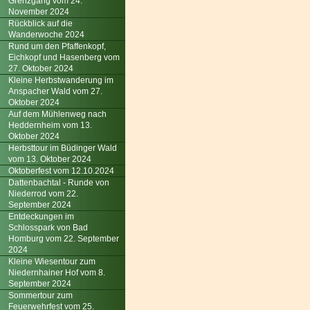
Grenzgang vom 24.
November 2024
Rückblick auf die
Wanderwoche 2024
Rund um den Pfaffenkopf,
Eichkopf und Hasenberg vom
27. Oktober 2024
Kleine Herbstwanderung im
Anspacher Wald vom 27.
Oktober 2024
Auf dem Mühlenweg nach
Heddernheim vom 13.
Oktober 2024
Herbsttour im Büdinger Wald
vom 13. Oktober 2024
Oktoberfest vom 12.10.2024
Dattenbachtal - Runde von
Niederrod vom 22.
September 2024
Entdeckungen im
Schlosspark von Bad
Homburg vom 22. September
2024
Kleine Wiesentour zum
Niedernhainer Hof vom 8.
September 2024
Sommertour zum
Feuerwehrfest vom 25.