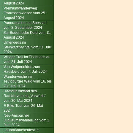
August 2024
Premiumwanderweg
Franzosenwiesen vom 25.
August 2024
Panoramatour im Spessart
vom 8. September 2024
Zur Bodenroder Kerb vom 11.
August 2024
Unterwegs im
Steinkerzbachtal vom 21. Juli
2024
Wisper-Trail im Fischbachtal
vom 21. Juli 2024
Von Weiperfelden zum
Hausberg vom 7. Juli 2024
Wanderwoche im
Teutoburger Wald vom 16. bis
23. Juni 2024
Radtouristikfahrt des
Radfahrvereins „Vorwärts“
vom 30. Mai 2024
E-Bike-Tour vom 26. Mai
2024
Neu-Anspacher
Jubiläumswanderung vom 2.
Juni 2024
Laubmännchenfest im