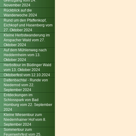
Grenzgang vom 24.
November 2024
Rückblick auf die
Wanderwoche 2024
Rund um den Pfaffenkopf,
Eichkopf und Hasenberg vom
27. Oktober 2024
Kleine Herbstwanderung im
Anspacher Wald vom 27.
Oktober 2024
Auf dem Mühlenweg nach
Heddernheim vom 13.
Oktober 2024
Herbsttour im Büdinger Wald
vom 13. Oktober 2024
Oktoberfest vom 12.10.2024
Dattenbachtal - Runde von
Niederrod vom 22.
September 2024
Entdeckungen im
Schlosspark von Bad
Homburg vom 22. September
2024
Kleine Wiesentour zum
Niedernhainer Hof vom 8.
September 2024
Sommertour zum
Feuerwehrfest vom 25.