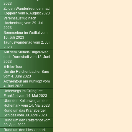
2023
Zu den Wanderfreunden nach
Köppern vom 6. August 2023
Vereinsausflug nach
Hachenburg vom 29. Juli
2023
Sommertour im Weiltal vom
16. Juli 2023
Taunuswandertag vom 2. Juli
2023
Auf dem Sieben-Hügel-Weg
nach Darmstadt vom 18. Juni
2023
E-Bike-Tour
Um die Reichenbacher Burg
vom 4. Juni 2023
Altrheintour am Kühkopf vom
4. Juni 2023
Unterwegs im Grüngürtel
Frankfurt vom 14. Mai 2023
Über den Keltenweg an der
Hohemark vom 14. Mai 2023
Rund um das Kransberger
Schloss vom 30. April 2023
Rund um den Rettershof vom
30. April 2023
Rund um den Hessenpark