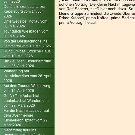
Juni 2026
schönen Vortrag. Die kleine Nachmittagswa
Durchs Bizzenbachtal zur
von Rolf Scherer, stieß hier noch dazu. So
Kapersburg vom 14. Juni
kleine Gruppe zumindest die zweite Überra
2026
Prima Kreppel, prima Kaffee, prima Bedien
Unterwegs bei Möttau vom
prima Vortrag, Helau!
31. Mai 2026
Tour durch Wiesbaden vom
31. Mai 2026
Von der Dörsbachhöhe ins
Jammertal vom 10. Mai 2026
Rund um das Gotische Haus
vom 10. Mai 2026
Blick auf den Ebsdorfergrund
vom 26. April 2026
Wanderung am
Hattsteinweiher vom 26. April
2026
Auf dem Taunus-Wichtelweg
vom 12. April 2026
Große Tour Aubachtal-
Lauterbachtal-Wanderheim
vom 29. März 2026
Für die Nachmittagstour auf
dem „Wehrheimer
Klimaerlebnispfad“ vom 29.
März 2026
Nachmittagstour ins