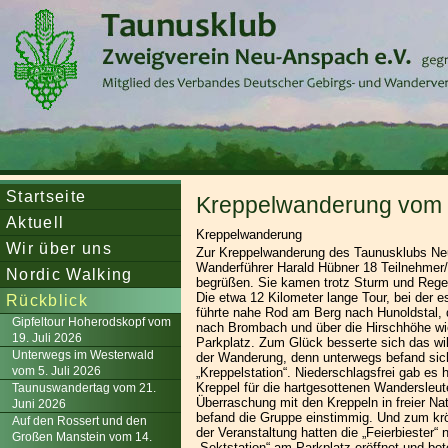
Startseite
Kreppelwanderung vom 
Aktuell
Kreppelwanderung
Wir über uns
Zur Kreppelwanderung des Taunusklubs N
Wanderführer Harald Hübner 18 Teilnehmer/-
Nordic Walking
begrüßen. Sie kamen trotz Sturm und Rege
Die etwa 12 Kilometer lange Tour, bei der e
Rückblick
führte nahe Rod am Berg nach Hunoldstal, 
Gipfeltour Hoherodskopf vom
nach Brombach und über die Hirschhöhe w
19. Juli 2026
Parkplatz. Zum Glück besserte sich das wi
Unterwegs im Westerwald
der Wanderung, denn unterwegs befand sic
vom 5. Juli 2026
„Kreppelstation“. Niederschlagsfrei gab es 
Kreppel für die hartgesottenen Wandersleut
Taunuswandertag vom 21.
Überraschung mit den Kreppeln in freier Nat
Juni 2026
befand die Gruppe einstimmig. Und zum k
Auf den Rossert und den
der Veranstaltung hatten die „Feierbiester“ 
Großen Manstein vom 14.
„Sektstation“ am Parkplatz eröffnet und bo