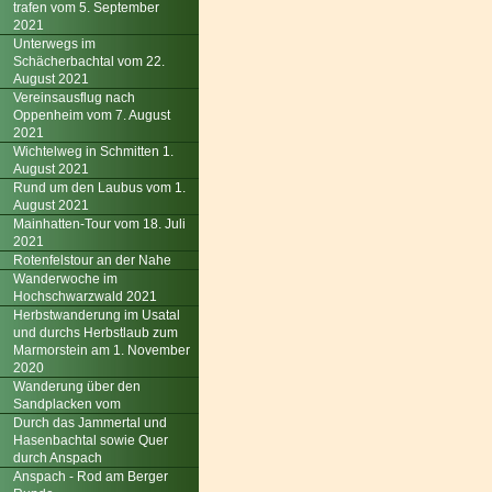
trafen vom 5. September
2021
Unterwegs im
Schächerbachtal vom 22.
August 2021
Vereinsausflug nach
Oppenheim vom 7. August
2021
Wichtelweg in Schmitten 1.
August 2021
Rund um den Laubus vom 1.
August 2021
Mainhatten-Tour vom 18. Juli
2021
Rotenfelstour an der Nahe
Wanderwoche im
Hochschwarzwald 2021
Herbstwanderung im Usatal
und durchs Herbstlaub zum
Marmorstein am 1. November
2020
Wanderung über den
Sandplacken vom
Durch das Jammertal und
Hasenbachtal sowie Quer
durch Anspach
Anspach - Rod am Berger