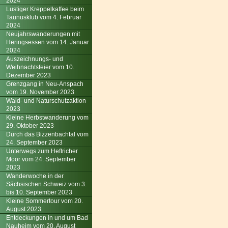
2024
Lustiger Kreppelkaffee beim
Taunusklub vom 4. Februar
2024
Neujahrswanderungen mit
Heringsessen vom 14. Januar
2024
Auszeichnungs- und
Weihnachtsfeier vom 10.
Dezember 2023
Grenzgang in Neu-Anspach
vom 19. November 2023
Wald- und Naturschutzaktion
2023
Kleine Herbstwanderung vom
29. Oktober 2023
Durch das Bizzenbachtal vom
24. September 2023
Unterwegs zum Heftricher
Moor vom 24. September
2023
Wanderwoche in der
Sächsischen Schweiz vom 3.
bis 10. September 2023
Kleine Sommertour vom 20.
August 2023
Entdeckungen in und um Bad
Nauheim vom 20. August