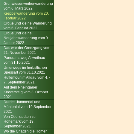
Grünwiesenweiherwanderung
vom 6. März 2022
Kreppelwanderung vom 20.
Februar 2022
Große und kleine Wanderung
vom 6. Februar 2022
Große und kleine
Neujahrswanderung vom 9.
Januar 2022
Das war der Grenzgang vom
21. November 2021
Panoramaweg Altweilnau
vom 31.10.2021
Unterwegs im herbstlichen
Spessart vom 31.10.2021
Hüttentour im Allgäu vom 4. -
7. September 2021
Auf dem Rheingauer
Klostersteig vom 3. Oktober
2021
Durchs Jammertal und
Mühlental vom 19 September
2021
Von Oberstedten zur
Hohemark vom 19.
September 2021
Wo die Chatten die Römer