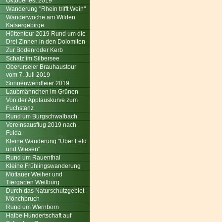
Oktoberfest 2019
Wanderung "Rhein trifft Wein"
Wanderwoche am Wilden
Kaisergebirge
Hüttentour 2019 Rund um die
Drei Zinnen in den Dolomiten
Zur Bodenroder Kerb
Schatz im Silbersee
Oberurseler Brauhaustour
vom 7. Juli 2019
Sonnenwendfeier 2019
Laubmännchen im Grünen
Von der Applauskurve zum
Fuchstanz
Rund um Burgschwalbach
Vereinsausflug 2019 nach
Fulda
Kleine Wanderung "Über Feld
und Wiesen"
Rund um Rauenthal
Kleine Frühlingswanderung
Möttauer Weiher und
Tiergarten Weilburg
Durch das Naturschutzgebiet
Mönchbruch
Rund um Wernborn
Halbe Hundertschaft auf