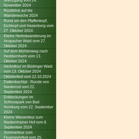
Grenzgang vom 24.
November 2024
Rückblick auf die
Wanderwoche 2024
Rund um den Pfaffenkopf,
Eichkopf und Hasenberg vom
27. Oktober 2024
Kleine Herbstwanderung im
Anspacher Wald vom 27.
Oktober 2024
Auf dem Mühlenweg nach
Heddernheim vom 13.
Oktober 2024
Herbsttour im Büdinger Wald
vom 13. Oktober 2024
Oktoberfest vom 12.10.2024
Dattenbachtal - Runde von
Niederrod vom 22.
September 2024
Entdeckungen im
Schlosspark von Bad
Homburg vom 22. September
2024
Kleine Wiesentour zum
Niedernhainer Hof vom 8.
September 2024
Sommertour zum
Feuerwehrfest vom 25.