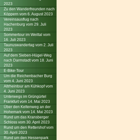
2023
Zu den Wanderfreunden nach
Köppern vom 6. August 2023
Vereinsausflug nach
Hachenburg vom 29. Juli
2023
Sommertour im Weiltal vom
16. Juli 2023
Taunuswandertag vom 2. Juli
2023
Auf dem Sieben-Hügel-Weg
nach Darmstadt vom 18. Juni
2023
E-Bike-Tour
Um die Reichenbacher Burg
vom 4. Juni 2023
Altrheintour am Kühkopf vom
4. Juni 2023
Unterwegs im Grüngürtel
Frankfurt vom 14. Mai 2023
Über den Keltenweg an der
Hohemark vom 14. Mai 2023
Rund um das Kransberger
Schloss vom 30. April 2023
Rund um den Rettershof vom
30. April 2023
Rund um den Hessenpark