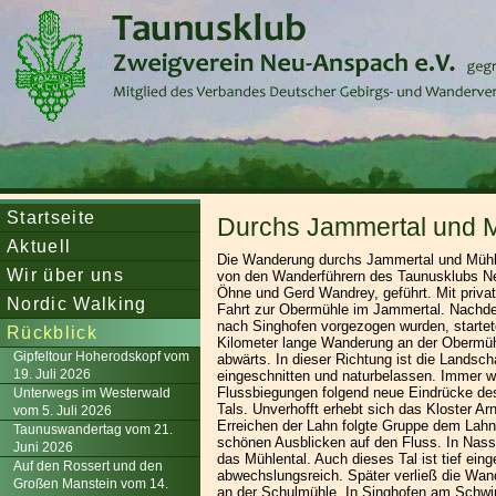
Startseite
Durchs Jammertal und 
Aktuell
Die Wanderung durchs Jammertal und Mühl
Wir über uns
von den Wanderführern des Taunusklubs N
Öhne und Gerd Wandrey, geführt. Mit priva
Nordic Walking
Fahrt zur Obermühle im Jammertal. Nachd
nach Singhofen vorgezogen wurden, startet
Rückblick
Kilometer lange Wanderung an der Obermü
Gipfeltour Hoherodskopf vom
abwärts. In dieser Richtung ist die Landscha
19. Juli 2026
eingeschnitten und naturbelassen. Immer w
Flussbiegungen folgend neue Eindrücke de
Unterwegs im Westerwald
Tals. Unverhofft erhebt sich das Kloster A
vom 5. Juli 2026
Erreichen der Lahn folgte Gruppe dem Lah
Taunuswandertag vom 21.
schönen Ausblicken auf den Fluss. In Nassa
Juni 2026
das Mühlental. Auch dieses Tal ist tief ein
Auf den Rossert und den
abwechslungsreich. Später verließ die Wan
Großen Manstein vom 14.
an der Schulmühle. In Singhofen am Schw