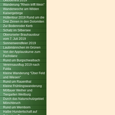
Oktoberfest 2019
Wanderung "Rhein trifft Wein"
Wanderwoche am Wilden
Kaisergebirge
Hüttentour 2019 Rund um die
Drei Zinnen in den Dolomiten
Zur Bodenroder Kerb
Schatz im Silbersee
Oberurseler Brauhaustour
vom 7. Juli 2019
Sonnenwendfeier 2019
Laubmännchen im Grünen
Von der Applauskurve zum
Fuchstanz
Rund um Burgschwalbach
Vereinsausflug 2019 nach
Fulda
Kleine Wanderung "Über Feld
und Wiesen"
Rund um Rauenthal
Kleine Frühlingswanderung
Möttauer Weiher und
Tiergarten Weilburg
Durch das Naturschutzgebiet
Mönchbruch
Rund um Wernborn
Halbe Hundertschaft auf