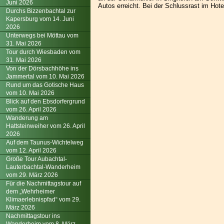
Juni 2026
Autos erreicht. Bei der Schlussrast im Hot
Durchs Bizzenbachtal zur
Kapersburg vom 14. Juni
2026
Unterwegs bei Möttau vom
31. Mai 2026
Tour durch Wiesbaden vom
31. Mai 2026
Von der Dörsbachhöhe ins
Jammertal vom 10. Mai 2026
Rund um das Gotische Haus
vom 10. Mai 2026
Blick auf den Ebsdorfergrund
vom 26. April 2026
Wanderung am
Hattsteinweiher vom 26. April
2026
Auf dem Taunus-Wichtelweg
vom 12. April 2026
Große Tour Aubachtal-
Lauterbachtal-Wanderheim
vom 29. März 2026
Für die Nachmittagstour auf
dem „Wehrheimer
Klimaerlebnispfad“ vom 29.
März 2026
Nachmittagstour ins