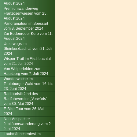
August 2024
Premiumwanderweg
Franzosenwiesen vom 25.
August 2024
Panoramatour im Spessart
vom 8. September 2024
Zur Bodenroder Kerb vom 11.
August 2024
Unterwegs im
Steinkerzbachtal vom 21. Juli
2024
Wisper-Trail im Fischbachtal
vom 21. Juli 2024
Von Weiperfelden zum
Hausberg vom 7. Juli 2024
Wanderwoche im
Teutoburger Wald vom 16. bis
23. Juni 2024
Radtouristikfahrt des
Radfahrvereins „Vorwärts“
vom 30. Mai 2024
E-Bike-Tour vom 26. Mai
2024
Neu-Anspacher
Jubiläumswanderung vom 2.
Juni 2024
Laubmännchenfest im