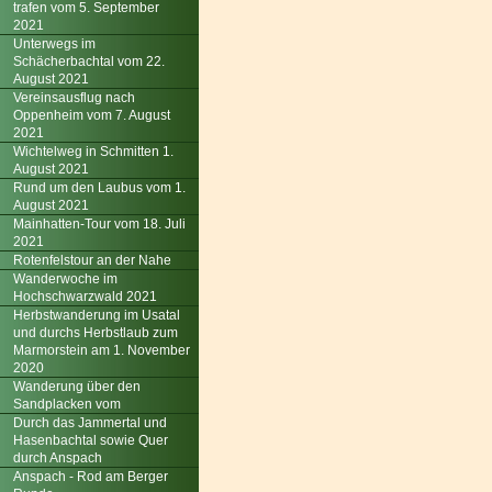
trafen vom 5. September
2021
Unterwegs im
Schächerbachtal vom 22.
August 2021
Vereinsausflug nach
Oppenheim vom 7. August
2021
Wichtelweg in Schmitten 1.
August 2021
Rund um den Laubus vom 1.
August 2021
Mainhatten-Tour vom 18. Juli
2021
Rotenfelstour an der Nahe
Wanderwoche im
Hochschwarzwald 2021
Herbstwanderung im Usatal
und durchs Herbstlaub zum
Marmorstein am 1. November
2020
Wanderung über den
Sandplacken vom
Durch das Jammertal und
Hasenbachtal sowie Quer
durch Anspach
Anspach - Rod am Berger