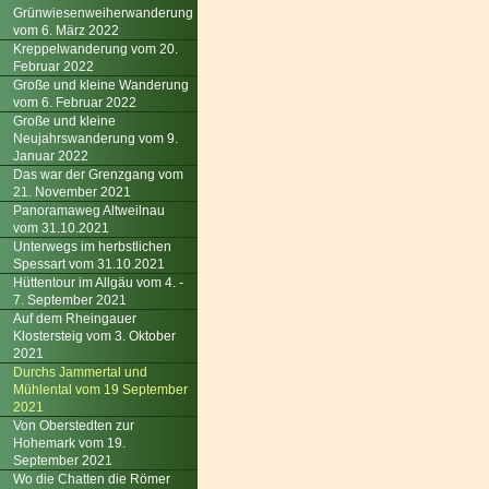
Grünwiesenweiherwanderung
vom 6. März 2022
Kreppelwanderung vom 20.
Februar 2022
Große und kleine Wanderung
vom 6. Februar 2022
Große und kleine
Neujahrswanderung vom 9.
Januar 2022
Das war der Grenzgang vom
21. November 2021
Panoramaweg Altweilnau
vom 31.10.2021
Unterwegs im herbstlichen
Spessart vom 31.10.2021
Hüttentour im Allgäu vom 4. -
7. September 2021
Auf dem Rheingauer
Klostersteig vom 3. Oktober
2021
Durchs Jammertal und
Mühlental vom 19 September
2021
Von Oberstedten zur
Hohemark vom 19.
September 2021
Wo die Chatten die Römer