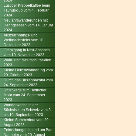
2024
Lustiger Kreppelkaffee beim
Taunusklub vom 4. Februar
2024
Neujahrswanderungen mit
Heringsessen vom 14. Januar
2024
Auszeichnungs- und
Weihnachtsfeier vom 10.
Dezember 2023
Grenzgang in Neu-Anspach
vom 19. November 2023
Wald- und Naturschutzaktion
2023
Kleine Herbstwanderung vom
29. Oktober 2023
Durch das Bizzenbachtal vom
24. September 2023
Unterwegs zum Heftricher
Moor vom 24. September
2023
Wanderwoche in der
Sächsischen Schweiz vom 3.
bis 10. September 2023
Kleine Sommertour vom 20.
August 2023
Entdeckungen in und um Bad
Nauheim vom 20. August