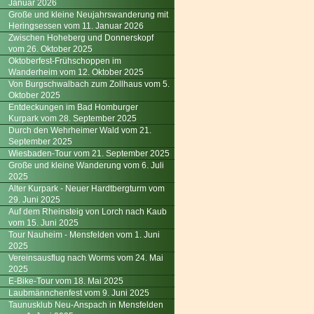
Januar 2026
Große und kleine Neujahrswanderung mit
Heringsessen vom 11. Januar 2026
Zwischen Hoheberg und Donnerskopf
vom 26. Oktober 2025
Oktoberfest-Frühschoppen im
Wanderheim vom 12. Oktober 2025
Von Burgschwalbach zum Zollhaus vom 5.
Oktober 2025
Entdeckungen im Bad Homburger
Kurpark vom 28. September 2025
Durch den Wehrheimer Wald vom 21.
September 2025
Wiesbaden-Tour vom 21. September 2025
Große und kleine Wanderung vom 6. Juli
2025
Alter Kurpark - Neuer Hardtbergturm vom
29. Juni 2025
Auf dem Rheinsteig von Lorch nach Kaub
vom 15. Juni 2025
Tour Nauheim - Mensfelden vom 1. Juni
2025
Vereinsausflug nach Worms vom 24. Mai
2025
E-Bike-Tour vom 18. Mai 2025
Laubmännchenfest vom 9. Juni 2025
Taunusklub Neu-Anspach in Mensfelden