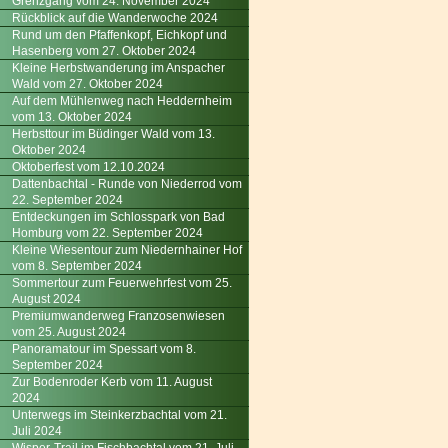
Grenzgang vom 24. November 2024
Rückblick auf die Wanderwoche 2024
Rund um den Pfaffenkopf, Eichkopf und
Hasenberg vom 27. Oktober 2024
Kleine Herbstwanderung im Anspacher
Wald vom 27. Oktober 2024
Auf dem Mühlenweg nach Heddernheim
vom 13. Oktober 2024
Herbsttour im Büdinger Wald vom 13.
Oktober 2024
Oktoberfest vom 12.10.2024
Dattenbachtal - Runde von Niederrod vom
22. September 2024
Entdeckungen im Schlosspark von Bad
Homburg vom 22. September 2024
Kleine Wiesentour zum Niedernhainer Hof
vom 8. September 2024
Sommertour zum Feuerwehrfest vom 25.
August 2024
Premiumwanderweg Franzosenwiesen
vom 25. August 2024
Panoramatour im Spessart vom 8.
September 2024
Zur Bodenroder Kerb vom 11. August
2024
Unterwegs im Steinkerzbachtal vom 21.
Juli 2024