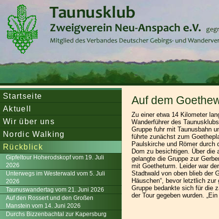
Startseite
Auf dem Goethewe
Aktuell
Zu einer etwa 14 Kilometer l
Wir über uns
Wanderführer des Taunusklubs
Gruppe fuhr mit Taunusbahn un
Nordic Walking
führte zunächst zum Goethepla
Paulskirche und Römer durch d
Rückblick
Dom zu besichtigen. Über die 
Gipfeltour Hoherodskopf vom 19. Juli
gelangte die Gruppe zur Gerbe
2026
mit Goetheturm. Leider war der
Stadtwald von oben blieb der G
Unterwegs im Westerwald vom 5. Juli
Häuschen“, bevor letztlich zu
2026
Gruppe bedankte sich für die z
Taunuswandertag vom 21. Juni 2026
der Tour gegeben wurden. „Ein 
Auf den Rossert und den Großen
Manstein vom 14. Juni 2026
Durchs Bizzenbachtal zur Kapersburg