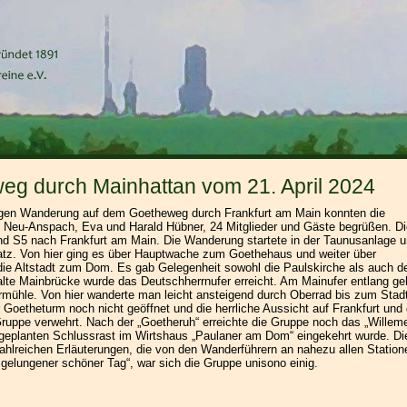
g durch Mainhattan vom 21. April 2024
angen Wanderung auf dem Goetheweg durch Frankfurt am Main konnten die
 Neu-Anspach, Eva und Harald Hübner, 24 Mitglieder und Gäste begrüßen. Di
d S5 nach Frankfurt am Main. Die Wanderung startete in der Taunusanlage 
tz. Von hier ging es über Hauptwache zum Goethehaus und weiter über
ie Altstadt zum Dom. Es gab Gelegenheit sowohl die Paulskirche als auch d
alte Mainbrücke wurde das Deutschherrnufer erreicht. Am Mainufer entlang g
rmühle. Von hier wanderte man leicht ansteigend durch Oberrad bis zum Stad
 Goetheturm noch nicht geöffnet und die herrliche Aussicht auf Frankfurt und
ruppe verwehrt. Nach der „Goetheruh“ erreichte die Gruppe noch das „Willeme
r geplanten Schlussrast im Wirtshaus „Paulaner am Dom“ eingekehrt wurde. Di
ahlreichen Erläuterungen, die von den Wanderführern an nahezu allen Station
gelungener schöner Tag“, war sich die Gruppe unisono einig.