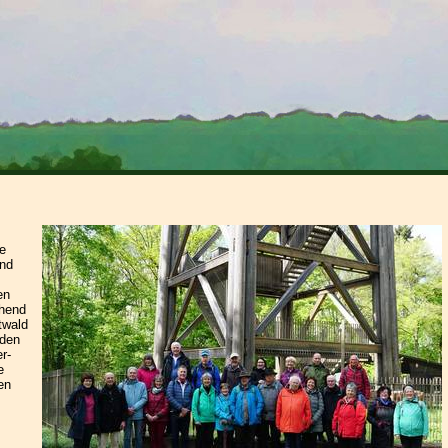
e
und
en
ehend
twald
 den
r-
e
en