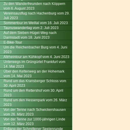
Zu den Wanderfreunden nach Köppern
vom 6. August 2023
Vereinsausflug nach Hachenburg vom 29.
Juli 2023
Sommertour im Weiltal vom 16. Juli 2023
Taunuswandertag vom 2. Juli 2023
Auf dem Sieben-Hügel-Weg nach
Darmstadt vom 18. Juni 2023
E-Bike-Tour
Um die Reichenbacher Burg vom 4. Juni
2023
Altrheintour am Kühkopf vom 4. Juni 2023
Unterwegs im Grüngürtel Frankfurt vom
14. Mai 2023
Über den Keltenweg an der Hohemark
vom 14. Mai 2023
Rund um das Kransberger Schloss vom
30. April 2023
Rund um den Rettershof vom 30. April
2023
Rund um den Hessenpark vom 26. März
2023
Von der Tenne nach Schwickershausen
vom 26. März 2023
Von der Tenne zur 1000-jährigen Linde
vom 12. März 2023
Entlang der Schmittener Seelenrunde