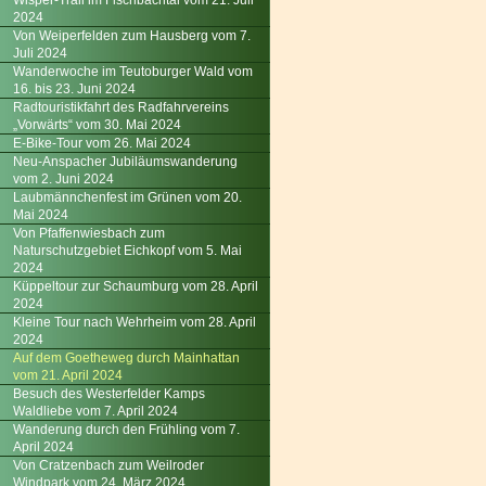
Wisper-Trail im Fischbachtal vom 21. Juli
2024
Von Weiperfelden zum Hausberg vom 7.
Juli 2024
Wanderwoche im Teutoburger Wald vom
16. bis 23. Juni 2024
Radtouristikfahrt des Radfahrvereins
„Vorwärts“ vom 30. Mai 2024
E-Bike-Tour vom 26. Mai 2024
Neu-Anspacher Jubiläumswanderung
vom 2. Juni 2024
Laubmännchenfest im Grünen vom 20.
Mai 2024
Von Pfaffenwiesbach zum
Naturschutzgebiet Eichkopf vom 5. Mai
2024
Küppeltour zur Schaumburg vom 28. April
2024
Kleine Tour nach Wehrheim vom 28. April
2024
Auf dem Goetheweg durch Mainhattan
vom 21. April 2024
Besuch des Westerfelder Kamps
Waldliebe vom 7. April 2024
Wanderung durch den Frühling vom 7.
April 2024
Von Cratzenbach zum Weilroder
Windpark vom 24. März 2024