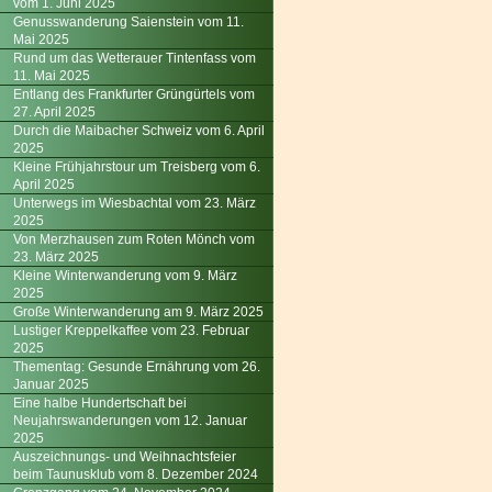
vom 1. Juni 2025
Genusswanderung Saienstein vom 11.
Mai 2025
Rund um das Wetterauer Tintenfass vom
11. Mai 2025
Entlang des Frankfurter Grüngürtels vom
27. April 2025
Durch die Maibacher Schweiz vom 6. April
2025
Kleine Frühjahrstour um Treisberg vom 6.
April 2025
Unterwegs im Wiesbachtal vom 23. März
2025
Von Merzhausen zum Roten Mönch vom
23. März 2025
Kleine Winterwanderung vom 9. März
2025
Große Winterwanderung am 9. März 2025
Lustiger Kreppelkaffee vom 23. Februar
2025
Thementag: Gesunde Ernährung vom 26.
Januar 2025
Eine halbe Hundertschaft bei
Neujahrswanderungen vom 12. Januar
2025
Auszeichnungs- und Weihnachtsfeier
beim Taunusklub vom 8. Dezember 2024