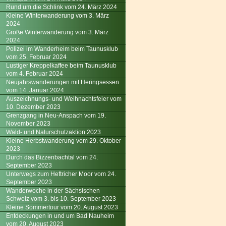
Rund um die Schlink vom 24. März 2024
Kleine Winterwanderung vom 3. März
2024
Große Winterwanderung vom 3. März
2024
Polizei im Wanderheim beim Taunusklub
vom 25. Februar 2024
Lustiger Kreppelkaffee beim Taunusklub
vom 4. Februar 2024
Neujahrswanderungen mit Heringsessen
vom 14. Januar 2024
Auszeichnungs- und Weihnachtsfeier vom
10. Dezember 2023
Grenzgang in Neu-Anspach vom 19.
November 2023
Wald- und Naturschutzaktion 2023
Kleine Herbstwanderung vom 29. Oktober
2023
Durch das Bizzenbachtal vom 24.
September 2023
Unterwegs zum Heftricher Moor vom 24.
September 2023
Wanderwoche in der Sächsischen
Schweiz vom 3. bis 10. September 2023
Kleine Sommertour vom 20. August 2023
Entdeckungen in und um Bad Nauheim
vom 20. August 2023