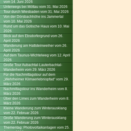
vom 14. Juni 2026
Unterwegs bei Möttau vom 31. Mai 2026
Tour durch Wiesbaden vom 31. Mai 2026
Von der Dörsbachhöhe ins Jammertal
vom 10. Mai 2026
Rund um das Gotische Haus vom 10. Mai
2026
Blick auf den Ebsdorfergrund vom 26.
April 2026
Wanderung am Hattsteinweiher vom 26.
April 2026
Auf dem Taunus-Wichtelweg vom 12. April
2026
Große Tour Aubachtal-Lauterbachtal-
Wanderheim vom 29. März 2026
Für die Nachmittagstour auf dem
„Wehrheimer Klimaerlebnispfad“ vom 29.
März 2026
Nachmittagstour ins Wanderheim vom 8.
März 2026
Über den Limes zum Wanderheim vom 8.
März 2026
Kleine Wanderung zum Winterausklang
vom 22. Februar 2026
Große Wanderung zum Winterausklang
vom 22. Februar 2026
Thementag: Photovoltaikanlagen vom 25.