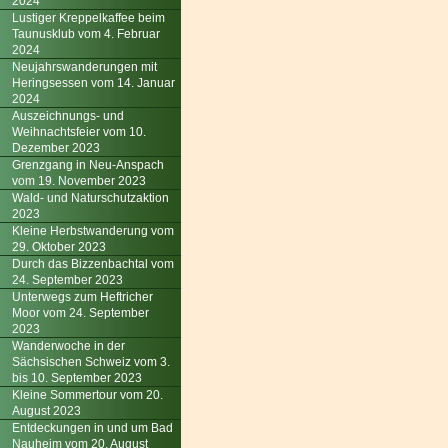
2024
Lustiger Kreppelkaffee beim
Taunusklub vom 4. Februar
2024
Neujahrswanderungen mit
Heringsessen vom 14. Januar
2024
Auszeichnungs- und
Weihnachtsfeier vom 10.
Dezember 2023
Grenzgang in Neu-Anspach
vom 19. November 2023
Wald- und Naturschutzaktion
2023
Kleine Herbstwanderung vom
29. Oktober 2023
Durch das Bizzenbachtal vom
24. September 2023
Unterwegs zum Heftricher
Moor vom 24. September
2023
Wanderwoche in der
Sächsischen Schweiz vom 3.
bis 10. September 2023
Kleine Sommertour vom 20.
August 2023
Entdeckungen in und um Bad
Nauheim vom 20. August