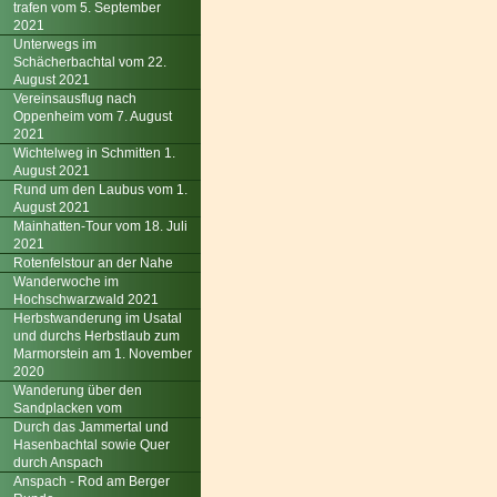
trafen vom 5. September
2021
Unterwegs im
Schächerbachtal vom 22.
August 2021
Vereinsausflug nach
Oppenheim vom 7. August
2021
Wichtelweg in Schmitten 1.
August 2021
Rund um den Laubus vom 1.
August 2021
Mainhatten-Tour vom 18. Juli
2021
Rotenfelstour an der Nahe
Wanderwoche im
Hochschwarzwald 2021
Herbstwanderung im Usatal
und durchs Herbstlaub zum
Marmorstein am 1. November
2020
Wanderung über den
Sandplacken vom
Durch das Jammertal und
Hasenbachtal sowie Quer
durch Anspach
Anspach - Rod am Berger