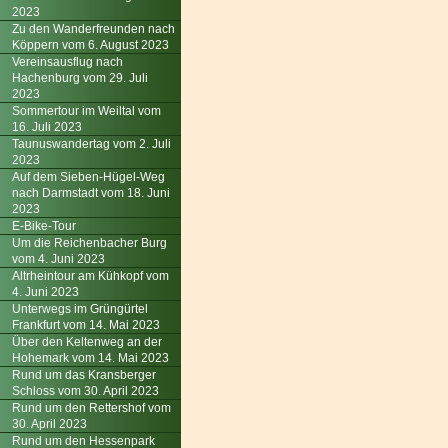
2023
Zu den Wanderfreunden nach
Köppern vom 6. August 2023
Vereinsausflug nach
Hachenburg vom 29. Juli
2023
Sommertour im Weiltal vom
16. Juli 2023
Taunuswandertag vom 2. Juli
2023
Auf dem Sieben-Hügel-Weg
nach Darmstadt vom 18. Juni
2023
E-Bike-Tour
Um die Reichenbacher Burg
vom 4. Juni 2023
Altrheintour am Kühkopf vom
4. Juni 2023
Unterwegs im Grüngürtel
Frankfurt vom 14. Mai 2023
Über den Keltenweg an der
Hohemark vom 14. Mai 2023
Rund um das Kransberger
Schloss vom 30. April 2023
Rund um den Rettershof vom
30. April 2023
Rund um den Hessenpark