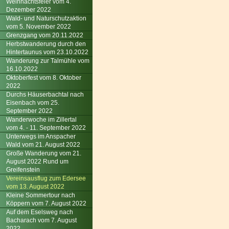
Weihnachtsfeier vom 4.
Dezember 2022
Wald- und Naturschutzaktion
vom 5. November 2022
Grenzgang vom 20.11.2022
Herbstwanderung durch den
Hintertaunus vom 23.10.2022
Wanderung zur Talmühle vom
16.10.2022
Oktoberfest vom 8. Oktober
2022
Durchs Häuserbachtal nach
Eisenbach vom 25.
September 2022
Wanderwoche im Zillertal
vom 4. - 11. September 2022
Unterwegs im Anspacher
Wald vom 21. August 2022
Große Wanderung vom 21.
August 2022 Rund um
Greifenstein
Vereinsausflug zum Edersee
vom 13. August 2022
Kleine Sommertour nach
Köppern vom 7. August 2022
Auf dem Eselsweg nach
Bacharach vom 7. August
2022