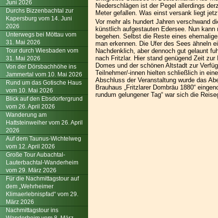
Juni 2026
Niederschlägen ist der Pegel allerdings der
Durchs Bizzenbachtal zur
Meter gefallen. Was einst versank liegt jetzt
Kapersburg vom 14. Juni
Vor mehr als hundert Jahren verschwand di
2026
künstlich aufgestauten Edersee. Nun kann 
Unterwegs bei Möttau vom
begehen. Selbst die Reste eines ehemalige
31. Mai 2026
man erkennen. Die Ufer des Sees ähneln ei
Tour durch Wiesbaden vom
Nachdenklich, aber dennoch gut gelaunt fu
nach Fritzlar. Hier stand genügend Zeit zur
31. Mai 2026
Domes und der schönen Altstadt zur Verfüg
Von der Dörsbachhöhe ins
Teilnehmer/-innen hielten schließlich in ein
Jammertal vom 10. Mai 2026
Abschluss der Veranstaltung wurde das A
Rund um das Gotische Haus
Brauhaus „Fritzlarer Dombräu 1880“ einge
vom 10. Mai 2026
rundum gelungener Tag“ war sich die Reiseg
Blick auf den Ebsdorfergrund
vom 26. April 2026
Wanderung am
Hattsteinweiher vom 26. April
2026
Auf dem Taunus-Wichtelweg
vom 12. April 2026
Große Tour Aubachtal-
Lauterbachtal-Wanderheim
vom 29. März 2026
Für die Nachmittagstour auf
dem „Wehrheimer
Klimaerlebnispfad“ vom 29.
März 2026
Nachmittagstour ins