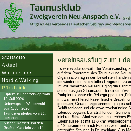
Startseite
Vereinsausflug zum Ede
Aktuell
Es war wieder soweit. Der Vereinsausflug 
Wir über uns
auf dem Programm des Taunusklubs Neu-A
Organisation lag in den bewährten Händen
Nordic Walking
die wieder einmal ein tolles Programm zus
Im voll besetzten Reisebus ging die Fahrt
Rückblick
seiner riesigen Staumauer. Bei einem Zwis
Gipfeltour Hoherodskopf vom
Parkplatz konnte die Reisegruppe zum „Frü
19. Juli 2026
mit warmen Fleischkäse, frische Brezeln und
genießen, Gerade angekommen ging es s
Unterwegs im Westerwald
Schiffsanleger und die etwa zweistündige S
vom 5. Juli 2026
Edersee begann. Bei strahlendem Sonnensc
Taunuswandertag vom 21.
leichten Brise Wind war das ein schönes Er
Juni 2026
Ederstausee ist mit 11,8 km² Wasseroberfl
Auf den Rossert und den
m³ Stauraum der nach Fläche zweit- und n
Großen Manstein vom 14.
drittgrößte Stausee in Deutschland. Aus M