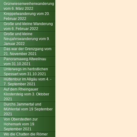
Grünwiesenweiherwanderung
vom 6. März 2022
Kreppelwanderung vom 20.
Februar 2022
Große und kleine Wanderung
vom 6. Februar 2022
Große und kleine
Neujahrswanderung vom 9.
Januar 2022
Das war der Grenzgang vom
21. November 2021
Panoramaweg Altweilnau
vom 31.10.2021
Unterwegs im herbstlichen
Spessart vom 31.10.2021
Hüttentour im Allgäu vom 4. -
7. September 2021
Auf dem Rheingauer
Klostersteig vom 3. Oktober
2021
Durchs Jammertal und
Mühlental vom 19 September
2021
Von Oberstedten zur
Hohemark vom 19.
September 2021
Wo die Chatten die Römer