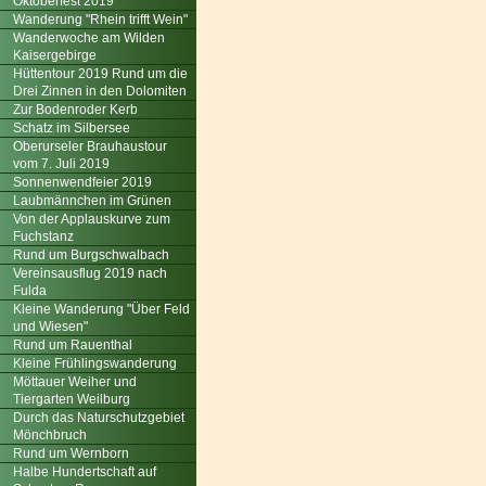
Oktoberfest 2019
Wanderung "Rhein trifft Wein"
Wanderwoche am Wilden
Kaisergebirge
Hüttentour 2019 Rund um die
Drei Zinnen in den Dolomiten
Zur Bodenroder Kerb
Schatz im Silbersee
Oberurseler Brauhaustour
vom 7. Juli 2019
Sonnenwendfeier 2019
Laubmännchen im Grünen
Von der Applauskurve zum
Fuchstanz
Rund um Burgschwalbach
Vereinsausflug 2019 nach
Fulda
Kleine Wanderung "Über Feld
und Wiesen"
Rund um Rauenthal
Kleine Frühlingswanderung
Möttauer Weiher und
Tiergarten Weilburg
Durch das Naturschutzgebiet
Mönchbruch
Rund um Wernborn
Halbe Hundertschaft auf