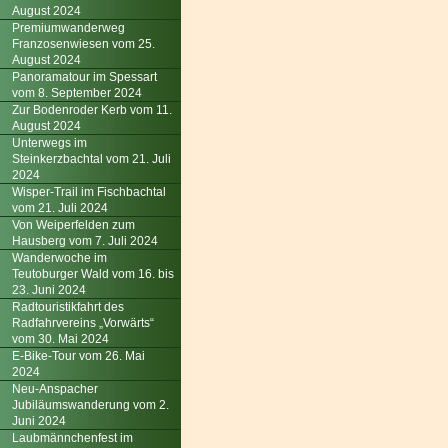
August 2024
Premiumwanderweg
Franzosenwiesen vom 25.
August 2024
Panoramatour im Spessart
vom 8. September 2024
Zur Bodenroder Kerb vom 11.
August 2024
Unterwegs im
Steinkerzbachtal vom 21. Juli
2024
Wisper-Trail im Fischbachtal
vom 21. Juli 2024
Von Weiperfelden zum
Hausberg vom 7. Juli 2024
Wanderwoche im
Teutoburger Wald vom 16. bis
23. Juni 2024
Radtouristikfahrt des
Radfahrvereins „Vorwärts“
vom 30. Mai 2024
E-Bike-Tour vom 26. Mai
2024
Neu-Anspacher
Jubiläumswanderung vom 2.
Juni 2024
Laubmännchenfest im