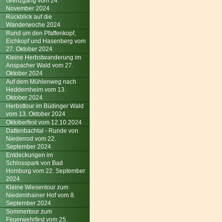
Grenzgang vom 24.
November 2024
Rückblick auf die
Wanderwoche 2024
Rund um den Pfaffenkopf,
Eichkopf und Hasenberg vom
27. Oktober 2024
Kleine Herbstwanderung im
Anspacher Wald vom 27.
Oktober 2024
Auf dem Mühlenweg nach
Heddernheim vom 13.
Oktober 2024
Herbsttour im Büdinger Wald
vom 13. Oktober 2024
Oktoberfest vom 12.10.2024
Dattenbachtal - Runde von
Niederrod vom 22.
September 2024
Entdeckungen im
Schlosspark von Bad
Homburg vom 22. September
2024
Kleine Wiesentour zum
Niedernhainer Hof vom 8.
September 2024
Sommertour zum
Feuerwehrfest vom 25.