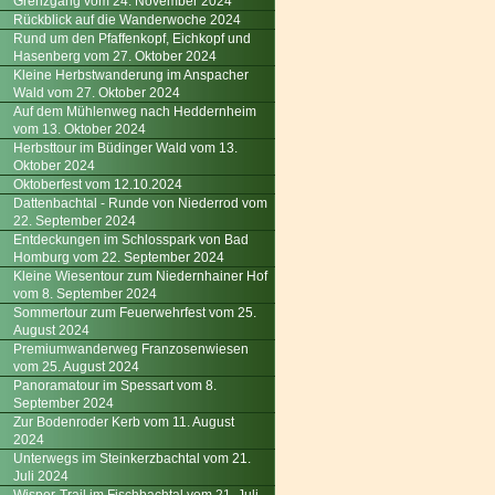
Grenzgang vom 24. November 2024
Rückblick auf die Wanderwoche 2024
Rund um den Pfaffenkopf, Eichkopf und
Hasenberg vom 27. Oktober 2024
Kleine Herbstwanderung im Anspacher
Wald vom 27. Oktober 2024
Auf dem Mühlenweg nach Heddernheim
vom 13. Oktober 2024
Herbsttour im Büdinger Wald vom 13.
Oktober 2024
Oktoberfest vom 12.10.2024
Dattenbachtal - Runde von Niederrod vom
22. September 2024
Entdeckungen im Schlosspark von Bad
Homburg vom 22. September 2024
Kleine Wiesentour zum Niedernhainer Hof
vom 8. September 2024
Sommertour zum Feuerwehrfest vom 25.
August 2024
Premiumwanderweg Franzosenwiesen
vom 25. August 2024
Panoramatour im Spessart vom 8.
September 2024
Zur Bodenroder Kerb vom 11. August
2024
Unterwegs im Steinkerzbachtal vom 21.
Juli 2024