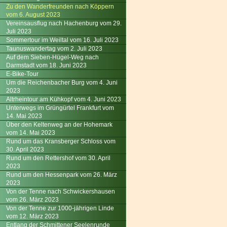
Zu den Wanderfreunden nach Köppern
vom 6. August 2023
Vereinsausflug nach Hachenburg vom 29.
Juli 2023
Sommertour im Weiltal vom 16. Juli 2023
Taunuswandertag vom 2. Juli 2023
Auf dem Sieben-Hügel-Weg nach
Darmstadt vom 18. Juni 2023
E-Bike-Tour
Um die Reichenbacher Burg vom 4. Juni
2023
Altrheintour am Kühkopf vom 4. Juni 2023
Unterwegs im Grüngürtel Frankfurt vom
14. Mai 2023
Über den Keltenweg an der Hohemark
vom 14. Mai 2023
Rund um das Kransberger Schloss vom
30. April 2023
Rund um den Rettershof vom 30. April
2023
Rund um den Hessenpark vom 26. März
2023
Von der Tenne nach Schwickershausen
vom 26. März 2023
Von der Tenne zur 1000-jährigen Linde
vom 12. März 2023
Entlang der Schmittener Seelenrunde