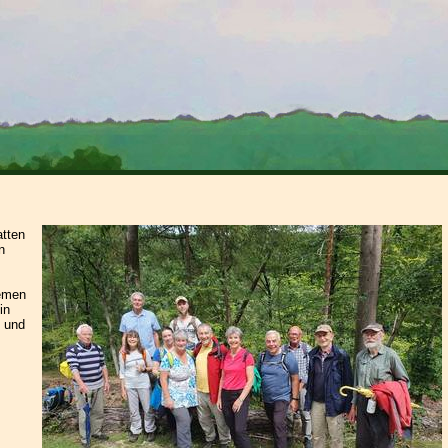
atten
n
uemen
in
- und