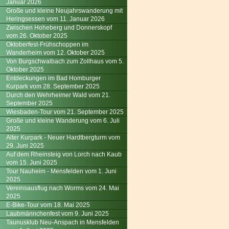
Januar 2026
Große und kleine Neujahrswanderung mit
Heringsessen vom 11. Januar 2026
Zwischen Hoheberg und Donnerskopf
vom 26. Oktober 2025
Oktoberfest-Frühschoppen im
Wanderheim vom 12. Oktober 2025
Von Burgschwalbach zum Zollhaus vom 5.
Oktober 2025
Entdeckungen im Bad Homburger
Kurpark vom 28. September 2025
Durch den Wehrheimer Wald vom 21.
September 2025
Wiesbaden-Tour vom 21. September 2025
Große und kleine Wanderung vom 6. Juli
2025
Alter Kurpark - Neuer Hardtbergturm vom
29. Juni 2025
Auf dem Rheinsteig von Lorch nach Kaub
vom 15. Juni 2025
Tour Nauheim - Mensfelden vom 1. Juni
2025
Vereinsausflug nach Worms vom 24. Mai
2025
E-Bike-Tour vom 18. Mai 2025
Laubmännchenfest vom 9. Juni 2025
Taunusklub Neu-Anspach in Mensfelden