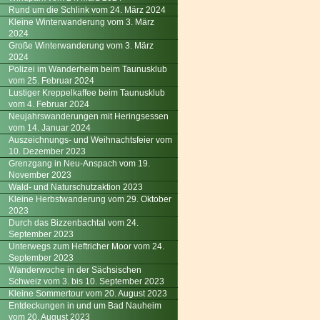
Rund um die Schlink vom 24. März 2024
Kleine Winterwanderung vom 3. März
2024
Große Winterwanderung vom 3. März
2024
Polizei im Wanderheim beim Taunusklub
vom 25. Februar 2024
Lustiger Kreppelkaffee beim Taunusklub
vom 4. Februar 2024
Neujahrswanderungen mit Heringsessen
vom 14. Januar 2024
Auszeichnungs- und Weihnachtsfeier vom
10. Dezember 2023
Grenzgang in Neu-Anspach vom 19.
November 2023
Wald- und Naturschutzaktion 2023
Kleine Herbstwanderung vom 29. Oktober
2023
Durch das Bizzenbachtal vom 24.
September 2023
Unterwegs zum Heftricher Moor vom 24.
September 2023
Wanderwoche in der Sächsischen
Schweiz vom 3. bis 10. September 2023
Kleine Sommertour vom 20. August 2023
Entdeckungen in und um Bad Nauheim
vom 20. August 2023