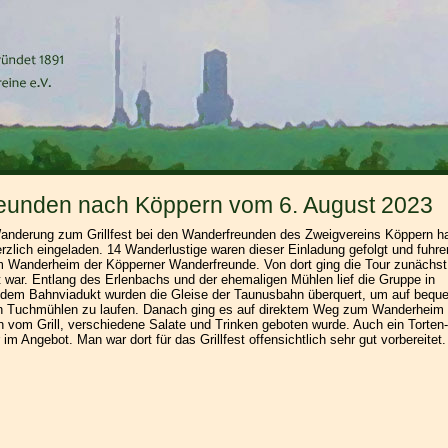
eunden nach Köppern vom 6. August 2023
anderung zum Grillfest bei den Wanderfreunden des Zweigvereins Köppern h
erzlich eingeladen. 14 Wanderlustige waren dieser Einladung gefolgt und fuhre
m Wanderheim der Köpperner Wanderfreunde. Von dort ging die Tour zunächst
ht war. Entlang des Erlenbachs und der ehemaligen Mühlen lief die Gruppe in
 dem Bahnviadukt wurden die Gleise der Taunusbahn überquert, um auf beq
 Tuchmühlen zu laufen. Danach ging es auf direktem Weg zum Wanderheim 
n vom Grill, verschiedene Salate und Trinken geboten wurde. Auch ein Torten
m Angebot. Man war dort für das Grillfest offensichtlich sehr gut vorbereitet.