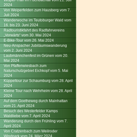
Wisper-Trail im Fischbachtal vom 21. Juli
2024
Von Weiperfelden zum Hausberg vom 7.
Juli 2024
Wanderwoche im Teutoburger Wald vom
16. bis 23. Juni 2024
Radtouristikfahrt des Radfahrvereins
„Vorwärts“ vom 30. Mai 2024
E-Bike-Tour vom 26. Mai 2024
Neu-Anspacher Jubiläumswanderung
vom 2. Juni 2024
Laubmännchenfest im Grünen vom 20.
Mai 2024
Von Pfaffenwiesbach zum
Naturschutzgebiet Eichkopf vom 5. Mai
2024
Küppeltour zur Schaumburg vom 28. April
2024
Kleine Tour nach Wehrheim vom 28. April
2024
Auf dem Goetheweg durch Mainhattan
vom 21. April 2024
Besuch des Westerfelder Kamps
Waldliebe vom 7. April 2024
Wanderung durch den Frühling vom 7.
April 2024
Von Cratzenbach zum Weilroder
Windpark vom 24. März 2024