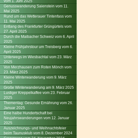
vom 1. Juni 2025
Genusswanderung Saienstein vom 11.
Mai 2025
Rund um das Wetterauer Tintenfass vom
11. Mai 2025
Entlang des Frankfurter Grüngürtels vom
27. April 2025
Durch die Maibacher Schweiz vom 6. April
2025
Kleine Frühjahrstour um Treisberg vom 6.
April 2025
Unterwegs im Wiesbachtal vom 23. März
2025
Von Merzhausen zum Roten Mönch vom
23. März 2025
Kleine Winterwanderung vom 9. März
2025
Große Winterwanderung am 9. März 2025
Lustiger Kreppelkaffee vom 23. Februar
2025
Thementag: Gesunde Ernährung vom 26.
Januar 2025
Eine halbe Hundertschaft bei
Neujahrswanderungen vom 12. Januar
2025
Auszeichnungs- und Weihnachtsfeier
beim Taunusklub vom 8. Dezember 2024