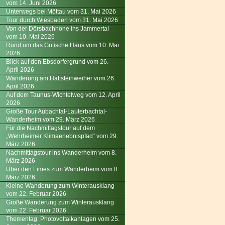
vom 14. Juni 2026
Unterwegs bei Möttau vom 31. Mai 2026
Tour durch Wiesbaden vom 31. Mai 2026
Von der Dörsbachhöhe ins Jammertal
vom 10. Mai 2026
Rund um das Gotische Haus vom 10. Mai
2026
Blick auf den Ebsdorfergrund vom 26.
April 2026
Wanderung am Hattsteinweiher vom 26.
April 2026
Auf dem Taunus-Wichtelweg vom 12. April
2026
Große Tour Aubachtal-Lauterbachtal-
Wanderheim vom 29. März 2026
Für die Nachmittagstour auf dem
„Wehrheimer Klimaerlebnispfad“ vom 29.
März 2026
Nachmittagstour ins Wanderheim vom 8.
März 2026
Über den Limes zum Wanderheim vom 8.
März 2026
Kleine Wanderung zum Winterausklang
vom 22. Februar 2026
Große Wanderung zum Winterausklang
vom 22. Februar 2026
Thementag: Photovoltaikanlagen vom 25.