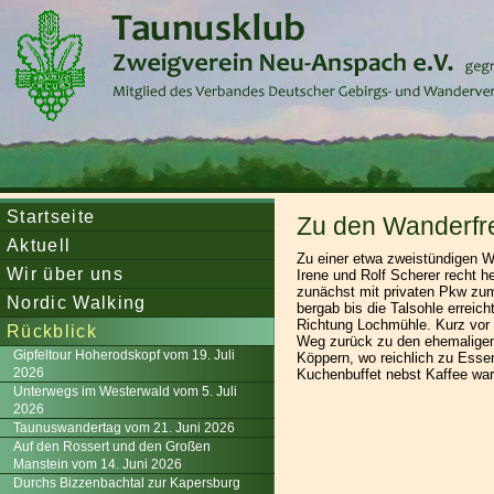
Startseite
Zu den Wanderfr
Aktuell
Zu einer etwa zweistündigen W
Wir über uns
Irene und Rolf Scherer recht h
zunächst mit privaten Pkw zu
Nordic Walking
bergab bis die Talsohle erreic
Richtung Lochmühle. Kurz vor
Rückblick
Weg zurück zu den ehemaligen
Gipfeltour Hoherodskopf vom 19. Juli
Köppern, wo reichlich zu Esse
2026
Kuchenbuffet nebst Kaffee war i
Unterwegs im Westerwald vom 5. Juli
2026
Taunuswandertag vom 21. Juni 2026
Auf den Rossert und den Großen
Manstein vom 14. Juni 2026
Durchs Bizzenbachtal zur Kapersburg