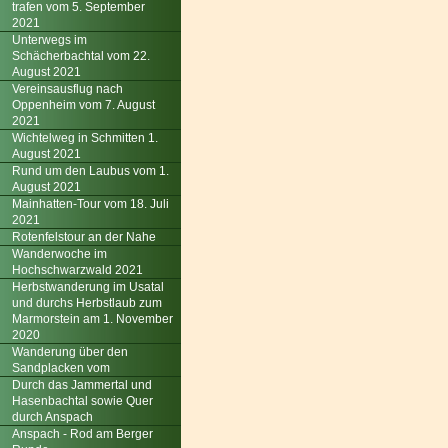
trafen vom 5. September
2021
Unterwegs im
Schächerbachtal vom 22.
August 2021
Vereinsausflug nach
Oppenheim vom 7. August
2021
Wichtelweg in Schmitten 1.
August 2021
Rund um den Laubus vom 1.
August 2021
Mainhatten-Tour vom 18. Juli
2021
Rotenfelstour an der Nahe
Wanderwoche im
Hochschwarzwald 2021
Herbstwanderung im Usatal
und durchs Herbstlaub zum
Marmorstein am 1. November
2020
Wanderung über den
Sandplacken vom
Durch das Jammertal und
Hasenbachtal sowie Quer
durch Anspach
Anspach - Rod am Berger