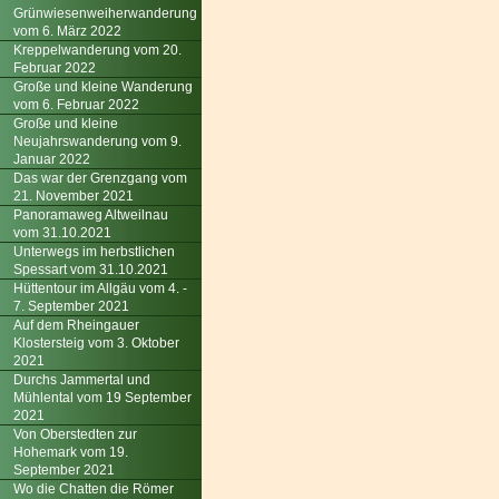
Grünwiesenweiherwanderung
vom 6. März 2022
Kreppelwanderung vom 20.
Februar 2022
Große und kleine Wanderung
vom 6. Februar 2022
Große und kleine
Neujahrswanderung vom 9.
Januar 2022
Das war der Grenzgang vom
21. November 2021
Panoramaweg Altweilnau
vom 31.10.2021
Unterwegs im herbstlichen
Spessart vom 31.10.2021
Hüttentour im Allgäu vom 4. -
7. September 2021
Auf dem Rheingauer
Klostersteig vom 3. Oktober
2021
Durchs Jammertal und
Mühlental vom 19 September
2021
Von Oberstedten zur
Hohemark vom 19.
September 2021
Wo die Chatten die Römer