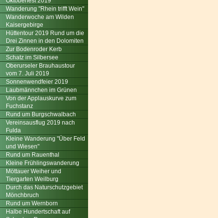
Oktoberfest 2019
Wanderung "Rhein trifft Wein"
Wanderwoche am Wilden
Kaisergebirge
Hüttentour 2019 Rund um die
Drei Zinnen in den Dolomiten
Zur Bodenroder Kerb
Schatz im Silbersee
Oberurseler Brauhaustour
vom 7. Juli 2019
Sonnenwendfeier 2019
Laubmännchen im Grünen
Von der Applauskurve zum
Fuchstanz
Rund um Burgschwalbach
Vereinsausflug 2019 nach
Fulda
Kleine Wanderung "Über Feld
und Wiesen"
Rund um Rauenthal
Kleine Frühlingswanderung
Möttauer Weiher und
Tiergarten Weilburg
Durch das Naturschutzgebiet
Mönchbruch
Rund um Wernborn
Halbe Hundertschaft auf