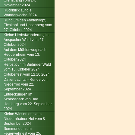
Grenzgang vom 24.
November 2024
Rückblick auf die
Wanderwoche 2024
Rund um den Pfaffenkopf,
Eichkopf und Hasenberg vom
27. Oktober 2024
Kleine Herbstwanderung im
Anspacher Wald vom 27.
Oktober 2024
Auf dem Mühlenweg nach
Heddernheim vom 13.
Oktober 2024
Herbsttour im Büdinger Wald
vom 13. Oktober 2024
Oktoberfest vom 12.10.2024
Dattenbachtal - Runde von
Niederrod vom 22.
September 2024
Entdeckungen im
Schlosspark von Bad
Homburg vom 22. September
2024
Kleine Wiesentour zum
Niedernhainer Hof vom 8.
September 2024
Sommertour zum
Feuerwehrfest vom 25.