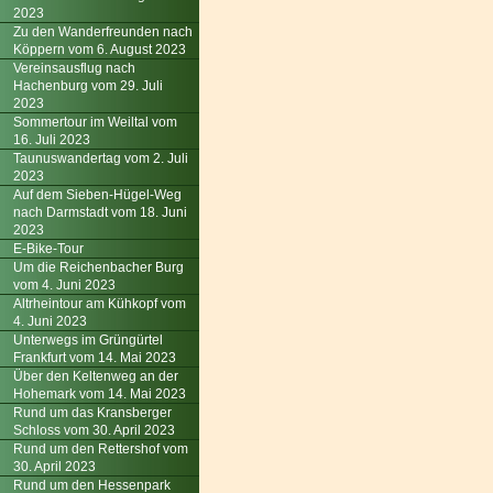
2023
Zu den Wanderfreunden nach
Köppern vom 6. August 2023
Vereinsausflug nach
Hachenburg vom 29. Juli
2023
Sommertour im Weiltal vom
16. Juli 2023
Taunuswandertag vom 2. Juli
2023
Auf dem Sieben-Hügel-Weg
nach Darmstadt vom 18. Juni
2023
E-Bike-Tour
Um die Reichenbacher Burg
vom 4. Juni 2023
Altrheintour am Kühkopf vom
4. Juni 2023
Unterwegs im Grüngürtel
Frankfurt vom 14. Mai 2023
Über den Keltenweg an der
Hohemark vom 14. Mai 2023
Rund um das Kransberger
Schloss vom 30. April 2023
Rund um den Rettershof vom
30. April 2023
Rund um den Hessenpark