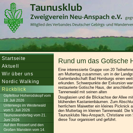
Startseite
Rund um das Gotische 
Aktuell
Eine interessierte Gruppe von 20 Teilnehme
Wir über uns
am Muttertag zusammen, um in der Landgrä
Gartenlandschaft Bad Homburgs einen weit
Nordic Walking
erkunden. Schwerpunkte der Exkursion war
restaurierte Gotische Haus, der anschließe
Rückblick
Tannenwald mit seinen alten
Gipfeltour Hoherodskopf vom
Douglasien und die Blickachse der Allee mit
19. Juli 2026
blühenden Kastanienbäumen. Zum Abschlus
Unterwegs im Westerwald
herrlichem Maiwetter ein kleines Picknick 
vom 5. Juli 2026
den Muttertag im kleinen Tannenwald. Die 
Taunusklubs Neu-Anspach, Christiane von
Taunuswandertag vom 21.
diese Tour organisiert und geführt.
Juni 2026
Auf den Rossert und den
Großen Manstein vom 14.