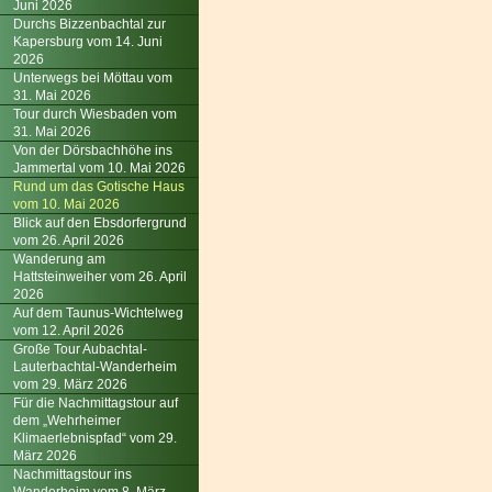
Juni 2026
Durchs Bizzenbachtal zur
Kapersburg vom 14. Juni
2026
Unterwegs bei Möttau vom
31. Mai 2026
Tour durch Wiesbaden vom
31. Mai 2026
Von der Dörsbachhöhe ins
Jammertal vom 10. Mai 2026
Rund um das Gotische Haus
vom 10. Mai 2026
Blick auf den Ebsdorfergrund
vom 26. April 2026
Wanderung am
Hattsteinweiher vom 26. April
2026
Auf dem Taunus-Wichtelweg
vom 12. April 2026
Große Tour Aubachtal-
Lauterbachtal-Wanderheim
vom 29. März 2026
Für die Nachmittagstour auf
dem „Wehrheimer
Klimaerlebnispfad“ vom 29.
März 2026
Nachmittagstour ins