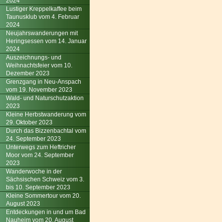
2024
Lustiger Kreppelkaffee beim
Taunusklub vom 4. Februar
2024
Neujahrswanderungen mit
Heringsessen vom 14. Januar
2024
Auszeichnungs- und
Weihnachtsfeier vom 10.
Dezember 2023
Grenzgang in Neu-Anspach
vom 19. November 2023
Wald- und Naturschutzaktion
2023
Kleine Herbstwanderung vom
29. Oktober 2023
Durch das Bizzenbachtal vom
24. September 2023
Unterwegs zum Heftricher
Moor vom 24. September
2023
Wanderwoche in der
Sächsischen Schweiz vom 3.
bis 10. September 2023
Kleine Sommertour vom 20.
August 2023
Entdeckungen in und um Bad
Nauheim vom 20. August