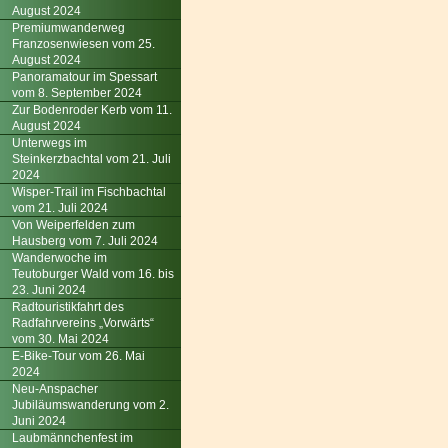
August 2024
Premiumwanderweg
Franzosenwiesen vom 25.
August 2024
Panoramatour im Spessart
vom 8. September 2024
Zur Bodenroder Kerb vom 11.
August 2024
Unterwegs im
Steinkerzbachtal vom 21. Juli
2024
Wisper-Trail im Fischbachtal
vom 21. Juli 2024
Von Weiperfelden zum
Hausberg vom 7. Juli 2024
Wanderwoche im
Teutoburger Wald vom 16. bis
23. Juni 2024
Radtouristikfahrt des
Radfahrvereins „Vorwärts“
vom 30. Mai 2024
E-Bike-Tour vom 26. Mai
2024
Neu-Anspacher
Jubiläumswanderung vom 2.
Juni 2024
Laubmännchenfest im