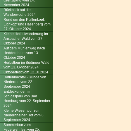
Grenzgang vom 24.
November 2024
Rückblick auf die
Wanderwoche 2024
Rund um den Pfaffenkopf,
Eichkopf und Hasenberg vom
27. Oktober 2024
Kleine Herbstwanderung im
Anspacher Wald vom 27.
Oktober 2024
Auf dem Mühlenweg nach
Heddernheim vom 13.
Oktober 2024
Herbsttour im Büdinger Wald
vom 13. Oktober 2024
Oktoberfest vom 12.10.2024
Dattenbachtal - Runde von
Niederrod vom 22.
September 2024
Entdeckungen im
Schlosspark von Bad
Homburg vom 22. September
2024
Kleine Wiesentour zum
Niedernhainer Hof vom 8.
September 2024
Sommertour zum
Feuerwehrfest vom 25.