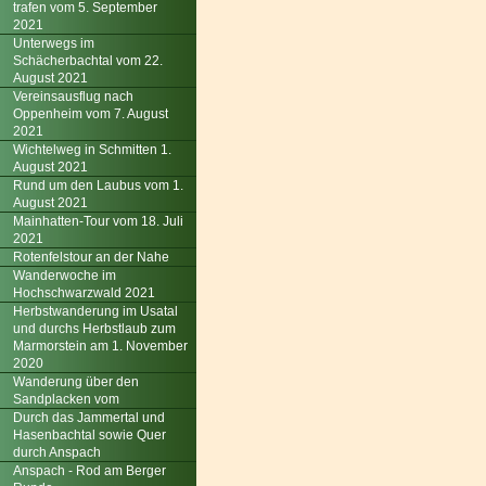
trafen vom 5. September
2021
Unterwegs im
Schächerbachtal vom 22.
August 2021
Vereinsausflug nach
Oppenheim vom 7. August
2021
Wichtelweg in Schmitten 1.
August 2021
Rund um den Laubus vom 1.
August 2021
Mainhatten-Tour vom 18. Juli
2021
Rotenfelstour an der Nahe
Wanderwoche im
Hochschwarzwald 2021
Herbstwanderung im Usatal
und durchs Herbstlaub zum
Marmorstein am 1. November
2020
Wanderung über den
Sandplacken vom
Durch das Jammertal und
Hasenbachtal sowie Quer
durch Anspach
Anspach - Rod am Berger