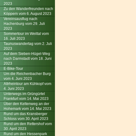
2023
Zu den Wanderfreunden nach
Köppern vom 6. August 2023
Vereinsausflug nach
Hachenburg vom 29. Juli
2023
Sommertour im Weiltal vom
16. Juli 2023
Taunuswandertag vom 2. Juli
2023
Auf dem Sieben-Hügel-Weg
nach Darmstadt vom 18. Juni
2023
E-Bike-Tour
Um die Reichenbacher Burg
vom 4. Juni 2023
Altrheintour am Kühkopf vom
4. Juni 2023
Unterwegs im Grüngürtel
Frankfurt vom 14. Mai 2023
Über den Keltenweg an der
Hohemark vom 14. Mai 2023
Rund um das Kransberger
Schloss vom 30. April 2023
Rund um den Rettershof vom
30. April 2023
Rund um den Hessenpark