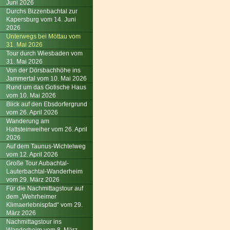
Juni 2026
Durchs Bizzenbachtal zur
Kapersburg vom 14. Juni
2026
Unterwegs bei Möttau vom
31. Mai 2026
Tour durch Wiesbaden vom
31. Mai 2026
Von der Dörsbachhöhe ins
Jammertal vom 10. Mai 2026
Rund um das Gotische Haus
vom 10. Mai 2026
Blick auf den Ebsdorfergrund
vom 26. April 2026
Wanderung am
Hattsteinweiher vom 26. April
2026
Auf dem Taunus-Wichtelweg
vom 12. April 2026
Große Tour Aubachtal-
Lauterbachtal-Wanderheim
vom 29. März 2026
Für die Nachmittagstour auf
dem „Wehrheimer
Klimaerlebnispfad“ vom 29.
März 2026
Nachmittagstour ins