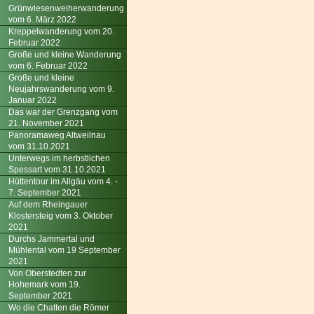
Grünwiesenweiherwanderung
vom 6. März 2022
Kreppelwanderung vom 20.
Februar 2022
Große und kleine Wanderung
vom 6. Februar 2022
Große und kleine
Neujahrswanderung vom 9.
Januar 2022
Das war der Grenzgang vom
21. November 2021
Panoramaweg Altweilnau
vom 31.10.2021
Unterwegs im herbstlichen
Spessart vom 31.10.2021
Hüttentour im Allgäu vom 4. -
7. September 2021
Auf dem Rheingauer
Klostersteig vom 3. Oktober
2021
Durchs Jammertal und
Mühlental vom 19 September
2021
Von Oberstedten zur
Hohemark vom 19.
September 2021
Wo die Chatten die Römer