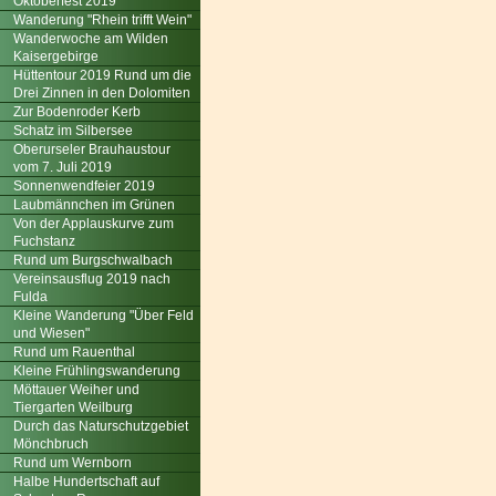
Oktoberfest 2019
Wanderung "Rhein trifft Wein"
Wanderwoche am Wilden
Kaisergebirge
Hüttentour 2019 Rund um die
Drei Zinnen in den Dolomiten
Zur Bodenroder Kerb
Schatz im Silbersee
Oberurseler Brauhaustour
vom 7. Juli 2019
Sonnenwendfeier 2019
Laubmännchen im Grünen
Von der Applauskurve zum
Fuchstanz
Rund um Burgschwalbach
Vereinsausflug 2019 nach
Fulda
Kleine Wanderung "Über Feld
und Wiesen"
Rund um Rauenthal
Kleine Frühlingswanderung
Möttauer Weiher und
Tiergarten Weilburg
Durch das Naturschutzgebiet
Mönchbruch
Rund um Wernborn
Halbe Hundertschaft auf