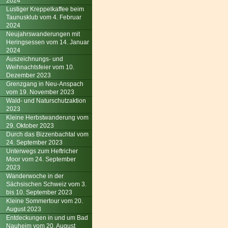
2024
Lustiger Kreppelkaffee beim
Taunusklub vom 4. Februar
2024
Neujahrswanderungen mit
Heringsessen vom 14. Januar
2024
Auszeichnungs- und
Weihnachtsfeier vom 10.
Dezember 2023
Grenzgang in Neu-Anspach
vom 19. November 2023
Wald- und Naturschutzaktion
2023
Kleine Herbstwanderung vom
29. Oktober 2023
Durch das Bizzenbachtal vom
24. September 2023
Unterwegs zum Heftricher
Moor vom 24. September
2023
Wanderwoche in der
Sächsischen Schweiz vom 3.
bis 10. September 2023
Kleine Sommertour vom 20.
August 2023
Entdeckungen in und um Bad
Nauheim vom 20. August