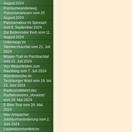
August 2024
Premiumwanderweg
Franzosenwiesen vom 25.
August 2024
Panoramatour im Spessart
vom 8. September 2024
Zur Bodenroder Kerb vom 11.
August 2024
Unterwegs im
Steinkerzbachtal vom 21. Juli
2024
Wisper-Trail im Fischbachtal
vom 21. Juli 2024
Von Weiperfelden zum
Hausberg vom 7. Juli 2024
Wanderwoche im
Teutoburger Wald vom 16. bis
23. Juni 2024
Radtouristikfahrt des
Radfahrvereins „Vorwärts“
vom 30. Mai 2024
E-Bike-Tour vom 26. Mai
2024
Neu-Anspacher
Jubiläumswanderung vom 2.
Juni 2024
Laubmännchenfest im