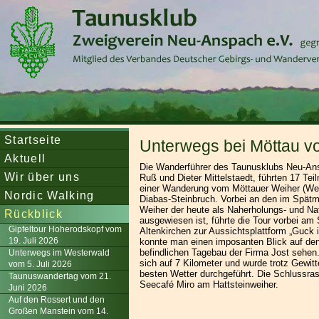
Startseite
Unterwegs bei Möttau v
Aktuell
Die Wanderführer des Taunusklubs Neu-Ans
Wir über uns
Ruß und Dieter Mittelstaedt, führten 17 Tei
einer Wanderung vom Möttauer Weiher (We
Nordic Walking
Diabas-Steinbruch. Vorbei an den im Spätmi
Weiher der heute als Naherholungs- und Na
Rückblick
ausgewiesen ist, führte die Tour vorbei am 
Gipfeltour Hoherodskopf vom
Altenkirchen zur Aussichtsplattform „Guck i
19. Juli 2026
konnte man einen imposanten Blick auf den
befindlichen Tagebau der Firma Jost sehen.
Unterwegs im Westerwald
sich auf 7 Kilometer und wurde trotz Gewit
vom 5. Juli 2026
besten Wetter durchgeführt. Die Schlussrast
Taunuswandertag vom 21.
Seecafé Miro am Hattsteinweiher.
Juni 2026
Auf den Rossert und den
Großen Manstein vom 14.